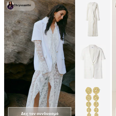
Chryssanthi
Δες τον συνδυασμό