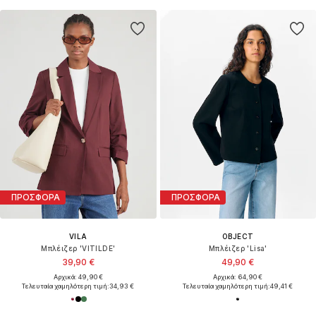
ΠΡΟΣΦΟΡΑ
ΠΡΟΣΦΟΡΑ
VILA
OBJECT
Μπλέιζερ 'VITILDE'
Μπλέιζερ 'Lisa'
39,90 €
49,90 €
Αρχικά: 49,90 €
Αρχικά: 64,90 €
Τελευταία χαμηλότερη τιμή:
34,93 €
Τελευταία χαμηλότερη τιμή:
49,41 €