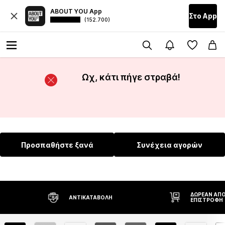
ABOUT YOU App
Στο Αpp
(152.700)
Ωχ, κάτι πήγε στραβά!
Προσπαθήστε ξανά
Συνέχεια αγορών
ΔΩΡΕΆΝ ΑΠΟ
ΑΝΤΙΚΑΤΑΒΟΛΉ
ΕΠΙΣΤΡΟΦΉ