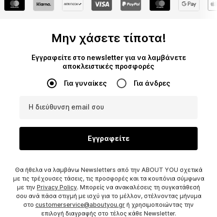
Μην χάσετε τίποτα!
Εγγραφείτε στο newsletter για να λαμβάνετε
αποκλειστικές προσφορές
Για γυναίκες
Για άνδρες
Η διεύθυνση email σου
Εγγραφείτε
Θα ήθελα να λαμβάνω Newsletters από την ABOUT YOU σχετικά
με τις τρέχουσες τάσεις, τις προσφορές και τα κουπόνια σύμφωνα
με την
Privacy Policy
. Μπορείς να ανακαλέσεις τη συγκατάθεσή
σου ανά πάσα στιγμή με ισχύ για το μέλλον, στέλνοντας μήνυμα
στο
customerservice@aboutyou.gr
ή χρησιμοποιώντας την
επιλογή διαγραφής στο τέλος κάθε Newsletter.