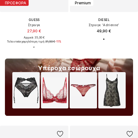
ΠΡΟΣΦΟΡΑ
Premium
GUESS
DIESEL
Στρινγκ
Στρινγκ 'Adrienne'
27,90 €
49,90 €
Αρχικά: 35,00 €
Τελευταία χαμηλότερη τιμή:
31,50 €
-11%
Υπέροχα εσώρουχα