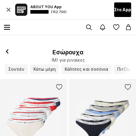
ABOUT YOU App
Στο Αpp
(152.700)
Εσώρουχα
(M) για γυναίκες
Σουτιέν
Κάτω μέρη
Κάλτσες και σοσόνια
Πιτζάμε