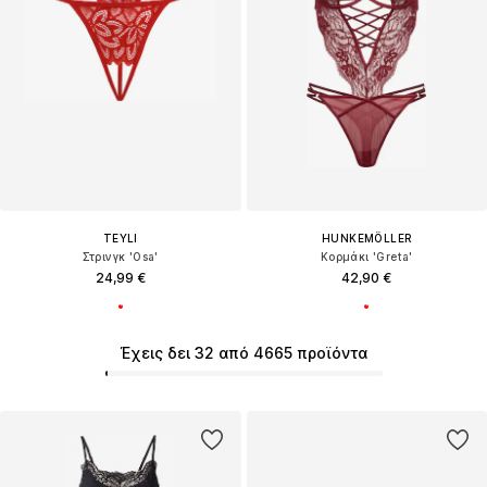
TEYLI
HUNKEMÖLLER
Στρινγκ 'Osa'
Κορμάκι 'Greta'
24,99 €
42,90 €
Έχεις δει 32 από 4665 προϊόντα