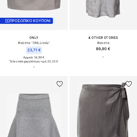
ΠΡΟΣΩΠΙΚΟ ΚΟΥΠΟΝΙ
ONLY
& OTHER STORIES
Φούστα 'ONLLinda'
Φούστα
89,90 €
23,71 €
Αρχικά: 34,90 €
Τελευταία χαμηλότερη τιμή:
22,32 €