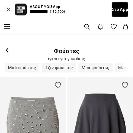
ABOUT YOU App
Στο Αpp
(152.700)
Φούστες
(γκρι) για γυναίκες
Midi φούστες
Τζιν φούστες
Mini φούστες
Maxi φ