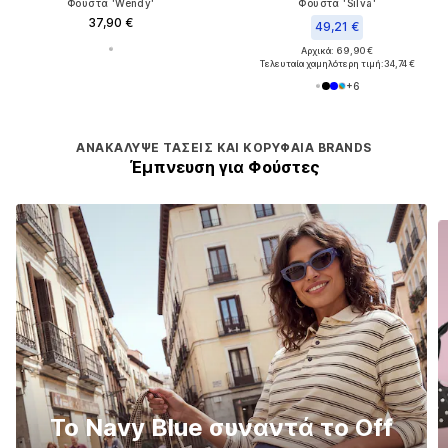
Φούστα 'Wendy'
Φούστα 'Silva'
37,90 €
49,21 €
Αρχικά: 69,90 €
Τελευταία χαμηλότερη τιμή:
34,74 €
+
6
ΑΝΑΚΆΛΥΨΕ ΤΆΣΕΙΣ ΚΑΙ ΚΟΡΥΦΑΊΑ BRANDS
Έμπνευση για Φούστες
Το Navy Blue συναντά το Off