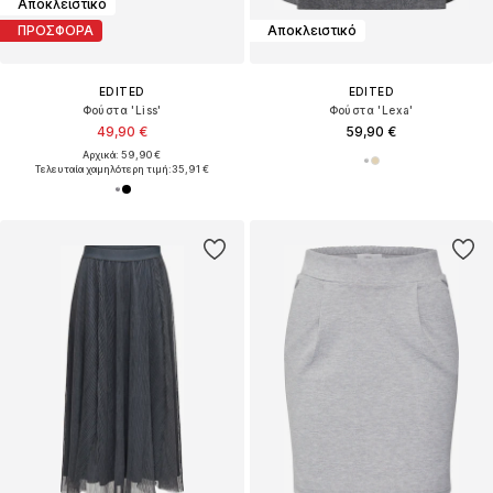
Αποκλειστικό
ΠΡΟΣΦΟΡΑ
Αποκλειστικό
EDITED
EDITED
Φούστα 'Liss'
Φούστα 'Lexa'
49,90 €
59,90 €
Αρχικά: 59,90 €
Τελευταία χαμηλότερη τιμή:
35,91 €