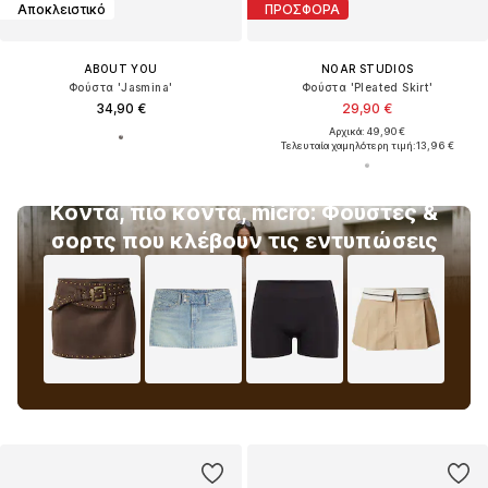
Αποκλειστικό
ΠΡΟΣΦΟΡΑ
ABOUT YOU
NOAR STUDIOS
Φούστα 'Jasmina'
Φούστα 'Pleated Skirt'
34,90 €
29,90 €
Αρχικά: 49,90 €
Τελευταία χαμηλότερη τιμή:
13,96 €
Κοντά, πιο κοντά, micro: Φούστες &
σορτς που κλέβουν τις εντυπώσεις