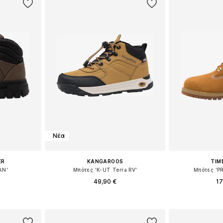
Νέα
ER
KANGAROOS
TIM
AN'
Μπότες 'K-UT Terra RV'
Μπότες 'P
49,90 €
17
μεγέθη
Διαθέσιμο σε πολλά μεγέθη
αλάθι
Προσθήκη στο καλάθι
Προσθήκη