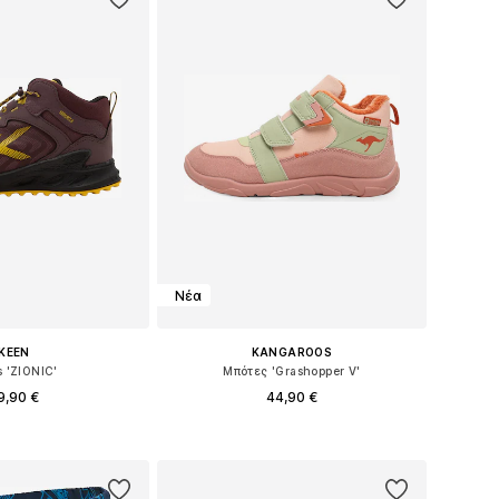
Νέα
KEEN
KANGAROOS
s 'ZIONIC'
Μπότες 'Grashopper V'
9,90 €
44,90 €
σε πολλά μεγέθη
Διαθέσιμο σε πολλά μεγέθη
 στο καλάθι
Προσθήκη στο καλάθι