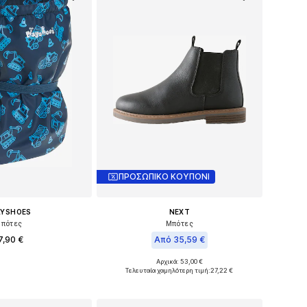
ΠΡΟΣΩΠΙΚΟ ΚΟΥΠΟΝΙ
AYSHOES
NEXT
πότες
Μπότες
7,90 €
Από 35,59 €
Αρχικά: 53,00 €
γέθη: 30-34, 34-38
Διαθέσιμο σε πολλά μεγέθη
Τελευταία χαμηλότερη τιμή:
27,22 €
 στο καλάθι
Προσθήκη στο καλάθι