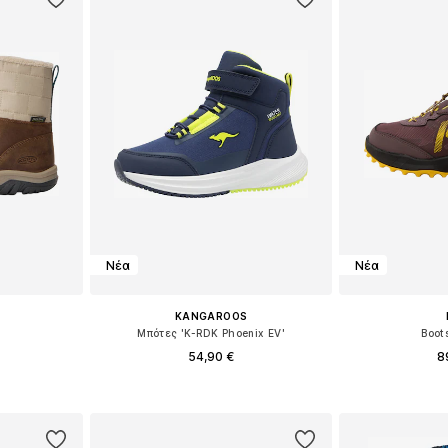
Νέα
Νέα
KANGAROOS
Μπότες 'K-RDK Phoenix EV'
Boot
54,90 €
8
35, 36, 37, 39
Διαθέσιμο σε πολλά μεγέθη
Διαθέσιμο 
αλάθι
Προσθήκη στο καλάθι
Προσθήκη