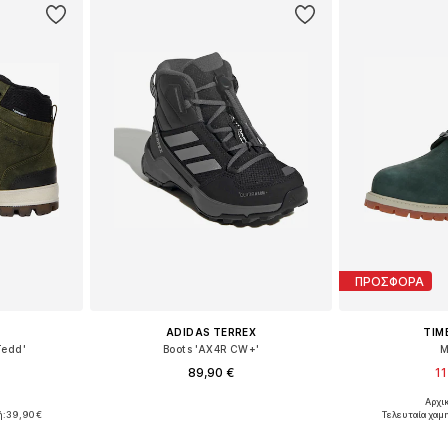
ΠΡΟΣΦΟΡΑ
ADIDAS TERREX
TIM
Tedd'
Boots 'AX4R CW+'
Μ
89,90 €
11
Αρχικ
μεγέθη
Διαθέσιμο σε πολλά μεγέθη
Διαθέσιμα μεγέ
ή:
39,90 €
Τελευταία χαμ
αλάθι
Προσθήκη στο καλάθι
Προσθήκη