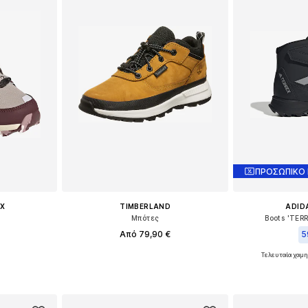
ΠΡΟΣΩΠΙΚΟ
X
TIMBERLAND
ADID
Μπότες
Boots 'TER
Από 79,90 €
5
Τελευταία χαμη
μεγέθη
Διαθέσιμο σε πολλά μεγέθη
Διαθέσιμο 
αλάθι
Προσθήκη στο καλάθι
Προσθήκη