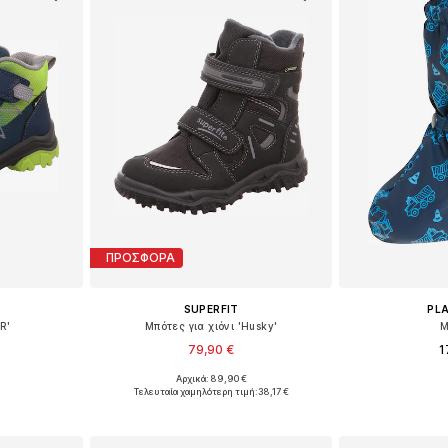
ΠΡΟΣΦΟΡΑ
SUPERFIT
PL
R'
Μπότες για χιόνι 'Husky'
Μ
79,90 €
1
Αρχικά: 89,90 €
μεγέθη
Διαθέσιμο σε πολλά μεγέθη
Διαθέσιμα με
Τελευταία χαμηλότερη τιμή:
38,17 €
αλάθι
Προσθήκη στο καλάθι
Προσθήκη