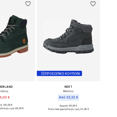
ΠΡΟΣΩΠΙΚΟ ΚΟΥΠΟΝΙ
BERLAND
NEXT
πότες
Μπότες
5,00 €
Από 33,32 €
ά: 145,00 €
Αρχικά: 49,00 €
θη: 36-36,5, 38-38,5
Διαθέσιμα μεγέθη: 30,5, 34,5, 35,5, 37, 38
ηλότερη τιμή:
46,00 €
Τελευταία χαμηλότερη τιμή:
25,48 €
 στο καλάθι
Προσθήκη στο καλάθι