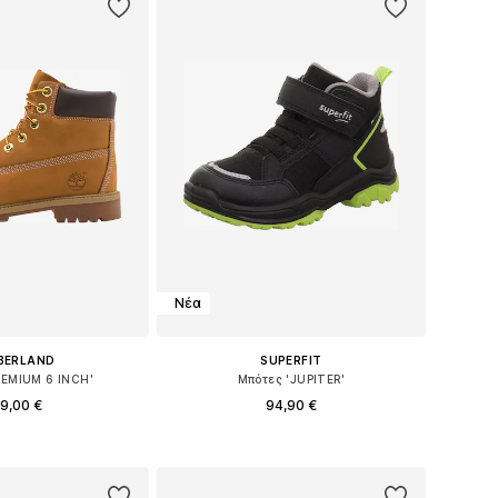
Νέα
BERLAND
SUPERFIT
REMIUM 6 INCH'
Μπότες 'JUPITER'
9,00 €
94,90 €
Διαθέσιμα μεγέθη: 36-36,5, 37, 38-38,5, 39
Διαθέσιμο σε πολλά μεγέθη
 στο καλάθι
Προσθήκη στο καλάθι