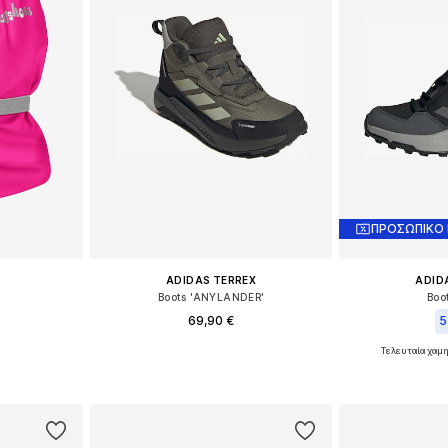
ΠΡΟΣΩΠΙΚΟ
ADIDAS TERREX
ADID
Boots 'ANYLANDER'
Boo
69,90 €
5
Τελευταία χαμη
37, 38-40
Διαθέσιμο σε πολλά μεγέθη
Διαθέσιμο 
αλάθι
Προσθήκη στο καλάθι
Προσθήκη