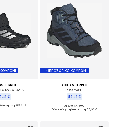
 ΚΟΥΠΟΝΙ
ΠΡΟΣΩΠΙΚΟ ΚΟΥΠΟΝΙ
AS TERREX
ADIDAS TERREX
REX SNOW CW K'
Boots 'AX4R'
9,41 €
59,41 €
λότερη τιμή:
69,90 €
Αρχικά: 84,90 €
σε πολλά μεγέθη
Διαθέσιμο σε πολλά μεγέθη
Τελευταία χαμηλότερη τιμή:
55,92 €
 στο καλάθι
Προσθήκη στο καλάθι