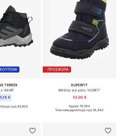
 ΚΟΥΠΟΝΙ
ΠΡΟΣΦΟΡΑ
AS TERREX
SUPERFIT
ts 'AX4R'
Μπότες για χιόνι 'HUSKY'
5,16 €
54,90 €
+
3
Αρχικά: 79,90 €
λότερη τιμή:
64,90 €
Διαθέσιμο σε πολλά μεγέθη
σε πολλά μεγέθη
Τελευταία χαμηλότερη τιμή:
38,94 €
Προσθήκη στο καλάθι
 στο καλάθι