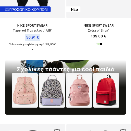
ΠΡΟΣΩΠΙΚΟ ΚΟΥΠΟΝΙ
Νέα
NIKE SPORTSWEAR
NIKE SPORTSWEAR
Tapered Παντελόνι 'AIR'
Σνίκερ 'Shox'
139,00 €
50,91 €
Τελευταία χαμηλότερη τιμή:
59,90 €
Σχολικές τσάντες για cool παιδιά