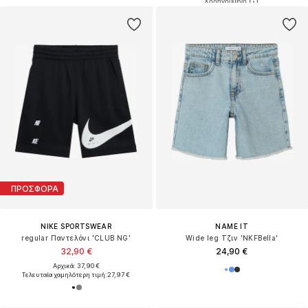
ΠΡΟΣΦΟΡΑ
NIKE SPORTSWEAR
NAME IT
regular Παντελόνι 'CLUB NG'
Wide leg Τζιν 'NKFBella'
32,90 €
24,90 €
Αρχικά: 37,90 €
Τελευταία χαμηλότερη τιμή:
27,97 €