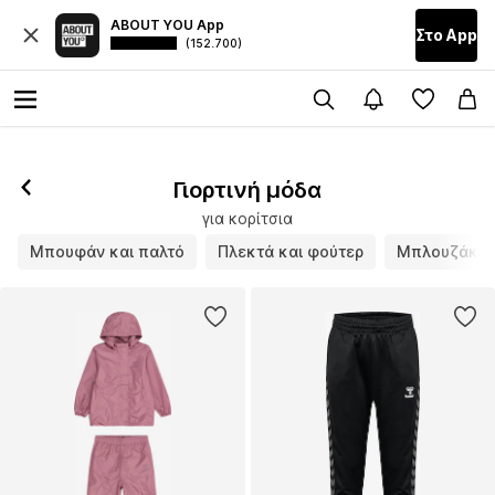
ABOUT YOU App
Στο Αpp
(152.700)
Γιορτινή μόδα
για κορίτσια
Μπουφάν και παλτό
Πλεκτά και φούτερ
Μπλουζάκια 