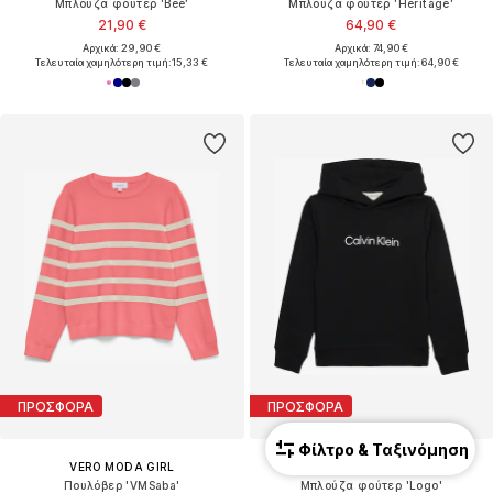
Μπλούζα φούτερ 'Bee'
Μπλούζα φούτερ 'Heritage'
21,90 €
64,90 €
Αρχικά: 29,90 €
Αρχικά: 74,90 €
Τελευταία χαμηλότερη τιμή:
15,33 €
Τελευταία χαμηλότερη τιμή:
64,90 €
ΠΡΟΣΦΟΡΑ
ΠΡΟΣΦΟΡΑ
Φίλτρο & Ταξινόμηση
VERO MODA GIRL
CALVIN KLEIN JEANS
Πουλόβερ 'VMSaba'
Μπλούζα φούτερ 'Logo'