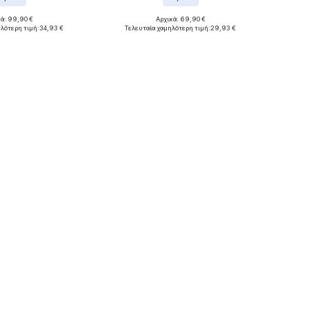
κά: 99,90 €
Αρχικά: 69,90 €
122, 128, 152, 164, 176
Διαθέσιμα μεγέθη: 86, 92
λότερη τιμή:
34,93 €
Τελευταία χαμηλότερη τιμή:
29,93 €
 στο καλάθι
Προσθήκη στο καλάθι