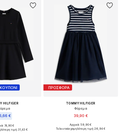
 ΚΟΥΠΟΝΙ
ΠΡΟΣΦΟΡΑ
 HILFIGER
TOMMY HILFIGER
όρεμα
Φόρεμα
6,66 €
39,90 €
Αρχικά: 59,90 €
κά: 74,90 €
Διαθέσιμα μεγέθη: 104
μα μεγέθη: 86
Τελευταία χαμηλότερη τιμή:
26,94 €
ηλότερη τιμή:
31,43 €
Προσθήκη στο καλάθι
 στο καλάθι