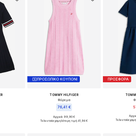
ΠΡΟΣΩΠΙΚΟ ΚΟΥΠΟΝΙ
ΠΡΟΣΦΟΡΑ
ER
TOMMY HILFIGER
TOMMY
Φόρεμα
Φ
76,41 €
5
Αρχι
Αρχικά: 99,90 €
μεγέθη
Διαθέσιμα μεγέθη:
Διαθέσιμο σε πολλά μεγέθη
Τελευταία χαμ
Τελευταία χαμηλότερη τιμή:
41,94 €
αλάθι
Προσθήκη
Προσθήκη στο καλάθι