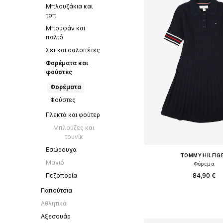
Μπλουζάκια και
τοπ
Μπουφάν και
παλτό
Σετ και σαλοπέτες
Φορέματα και
φούστες
Φορέματα
Φούστες
Πλεκτά και φούτερ
Μπλούζες και
τουνίκ
Εσώρουχα
TOMMY HILFIG
Μαγιό
Φόρεμα
84,90 €
Πεζοπορία
Παπούτσια
Διαθέσιμο σε πολλά 
Αθλητικά
Προσθήκη στο κ
Αξεσουάρ