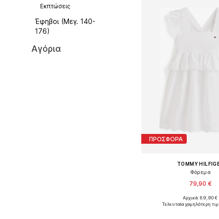
Εκπτώσεις
Έφηβοι (Μεγ. 140-
176)
Αγόρια
ΠΡΟΣΦΟΡΑ
TOMMY HILFIG
Φόρεμα
79,90 €
Αρχικά: 89,90 €
Διαθέσιμα μεγέθη: 10
Τελευταία χαμηλότερη τιμ
Προσθήκη στο κ