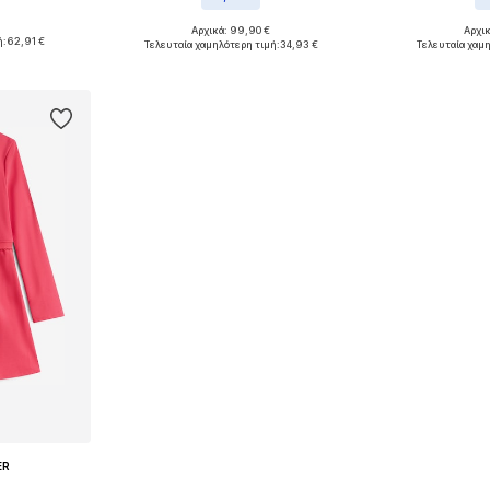
Αρχικά: 99,90 €
Αρχι
0, 86, 92
Διαθέσιμα μεγέθη: 110, 164, 176
Διαθέσιμα μεγέθη: 
ή:
62,91 €
Τελευταία χαμηλότερη τιμή:
34,93 €
Τελευταία χαμη
αλάθι
Προσθήκη στο καλάθι
Προσθήκη
ER