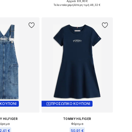
Αρχικά: 69,90 €
σε πολλά μεγέθη
Διαθέσιμα μεγέθη: 92
Τελευταία χαμηλότερη τιμή:
46,32 €
 στο καλάθι
Προσθήκη στο καλάθι
 ΚΟΥΠΟΝΙ
ΠΡΟΣΩΠΙΚΟ ΚΟΥΠΟΝΙ
 HILFIGER
TOMMY HILFIGER
όρεμα
Φόρεμα
2,41 €
50,91 €