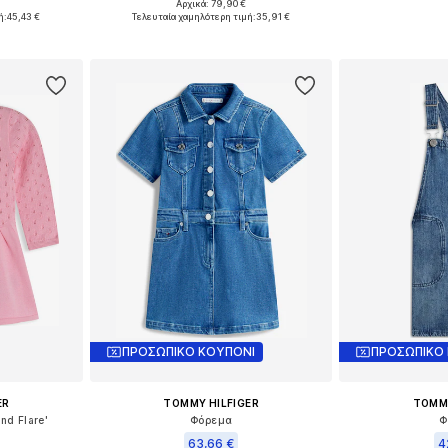
Αρχικά: 79,90 €
 116, 164
Διαθέσιμα μεγέθη: 98, 104, 164
Διαθέσιμο 
ή:
45,43 €
Τελευταία χαμηλότερη τιμή:
35,91 €
αλάθι
Προσθήκη στο καλάθι
Προσθήκη
ΠΡΟΣΩΠΙΚΟ ΚΟΥΠΟΝΙ
ΠΡΟΣΩΠΙΚΟ
ER
TOMMY HILFIGER
TOMMY
nd Flare'
Φόρεμα
Φ
63,66 €
4