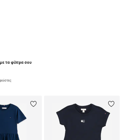
με τα φίλτρα σου
 φούστες