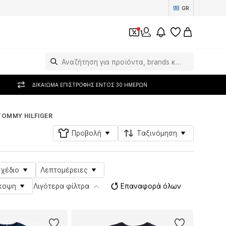
GR
1
ΔΙΚΑΊΩΜΑ ΕΠΙΣΤΡΟΦΉΣ ΕΝΤΌΣ 30 ΗΜΕΡΏΝ
TOMMY HILFIGER
Προβολή
Ταξινόμηση
Σχέδιο
Λεπτομέρειες
κοψη
Λιγότερα φίλτρα
Επαναφορά όλων