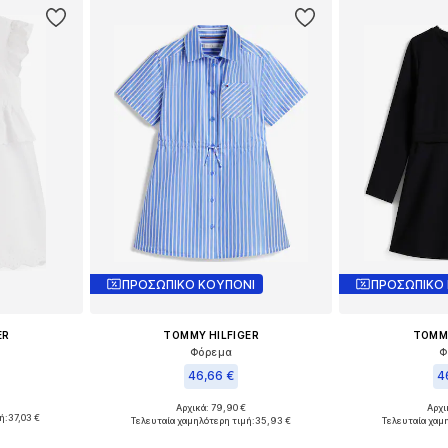
ΠΡΟΣΩΠΙΚΟ ΚΟΥΠΟΝΙ
ΠΡΟΣΩΠΙΚΟ
ER
TOMMY HILFIGER
TOMMY
Φόρεμα
Φ
46,66 €
4
Αρχικά: 79,90 €
Αρχι
4, 116
Διαθέσιμα μεγέθη: 140, 152
Διαθέσι
ή:
37,03 €
Τελευταία χαμηλότερη τιμή:
35,93 €
Τελευταία χαμ
αλάθι
Προσθήκη στο καλάθι
Προσθήκη