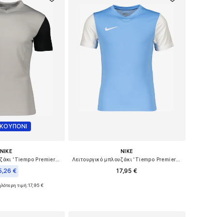
 ΚΟΥΠΟΝΙ
NIKE
NIKE
Λειτουργικό μπλουζάκι 'Tiempo Premier II'
Λειτουργικό μπλουζάκι 'Tiempo Premier II'
5,26 €
17,95 €
+
10
ηλότερη τιμή:
+
10
17,95 €
Διαθέσιμα μεγέθη: 122-128, 158
γέθη: 122-128, 158
Προσθήκη στο καλάθι
 στο καλάθι