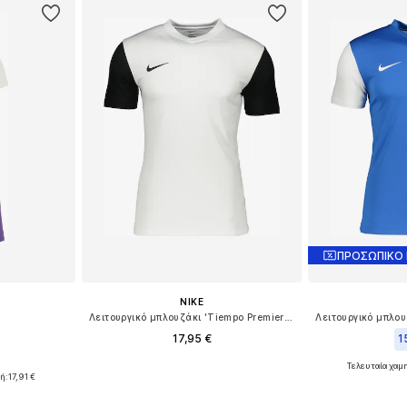
ΠΡΟΣΩΠΙΚΟ
NIKE
Λειτουργικό μπλουζάκι 'Tiempo Premier II'
17,95 €
1
+
10
Τελευταία χαμ
μεγέθη
Διαθέσιμα μεγέθη: 122-128, 128, 146, 158
Διαθέσιμα με
ή:
17,91 €
αλάθι
Προσθήκη στο καλάθι
Προσθήκη