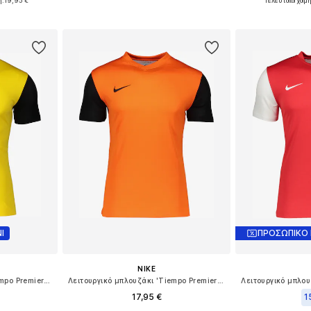
ή:
19,95 €
Τελευταία χαμη
Διαθέσιμο σε πολλά μεγέθη
μεγέθη
Διαθέσιμο 
Προσθήκη στο καλάθι
αλάθι
Προσθήκη
Ι
ΠΡΟΣΩΠΙΚΟ
NIKE
Λειτουργικό μπλουζάκι 'Tiempo Premier II'
Λειτουργικό μπλουζάκι 'Tiempo Premier II'
17,95 €
1