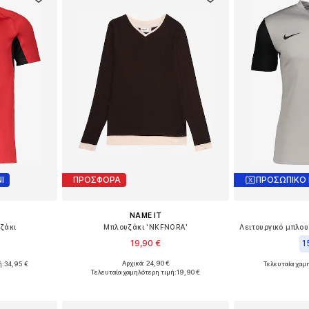
Ι
ΠΡΟΣΦΟΡΑ
ΠΡΟΣΩΠΙΚΟ
NAME IT
υζάκι
Μπλουζάκι 'NKFNORA'
19,90 €
1
Αρχικά: 24,90 €
ή:
34,95 €
Τελευταία χαμ
Διαθέσιμο σε πολλά μεγέθη
μεγέθη
Διαθέσιμα με
Τελευταία χαμηλότερη τιμή:
19,90 €
Προσθήκη στο καλάθι
αλάθι
Προσθήκη