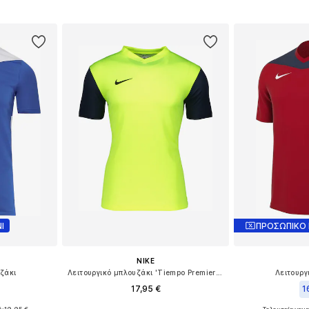
Διαθέσιμα μεγέθη: 122-128, 128, 134
Διαθέσιμο 
αλάθι
Προσθήκη στο καλάθι
Προσθήκη
Ι
ΠΡΟΣΩΠΙΚΟ
NIKE
υζάκι
Λειτουργικό μπλουζάκι 'Tiempo Premier II'
Λειτουργ
17,95 €
1
+
10