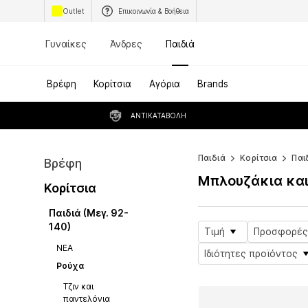
Outlet
Επικοινωνία & Βοήθεια
Γυναίκες
Άνδρες
Παιδιά
Βρέφη
Κορίτσια
Αγόρια
Brands
ΑΝΤΙΚΑΤΑΒΟΛΉ
Παιδιά
Κορίτσια
Παι
Βρέφη
Μπλουζάκια και
Κορίτσια
Παιδιά (Μεγ. 92-
140)
Τιμή
Προσφορές
ΝΕΑ
Ιδιότητες προϊόντος
Ρούχα
Τζιν και
παντελόνια