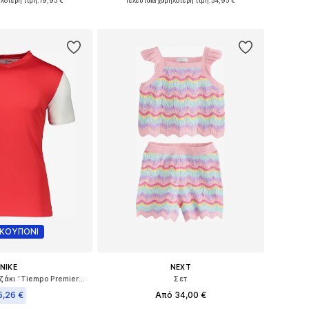
λότερη τιμή:
+
8
19,95 €
Τελευταία χαμηλότερη τιμή:
+
2
54,95 €
σε πολλά μεγέθη
Διαθέσιμο σε πολλά μεγέθη
 στο καλάθι
Προσθήκη στο καλάθι
 ΚΟΥΠΟΝΙ
NIKE
NEXT
Λειτουργικό μπλουζάκι 'Tiempo Premier II'
Σετ
5,26 €
Από 34,00 €