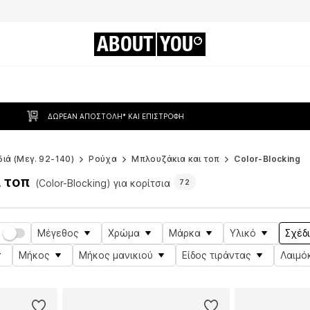
ABOUT
YOU
ΔΩΡΕΆΝ ΑΠΟΣΤΟΛΉ* ΚΑΙ ΕΠΙΣΤΡΟΦΉ
διά (Μεγ. 92-140)
Ρούχα
Μπλουζάκια και τοπ
Color-Blocking
 τοπ
(Color-Blocking) για κορίτσια
72
Μέγεθος
Χρώμα
Μάρκα
Υλικό
Σχέδ
Μήκος
Μήκος μανικιού
Είδος τιράντας
Λαιμό