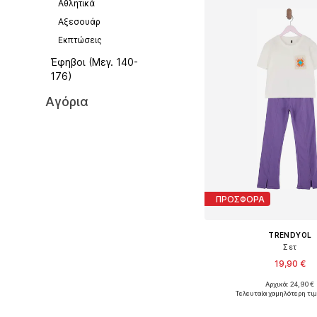
Αθλητικά
Αξεσουάρ
Εκπτώσεις
Έφηβοι (Μεγ. 140-
176)
Αγόρια
ΠΡΟΣΦΟΡΑ
TRENDYOL
Σετ
19,90 €
Αρχικά: 24,90 €
Διαθέσιμο σε πολλά 
Τελευταία χαμηλότερη τιμ
Προσθήκη στο κ