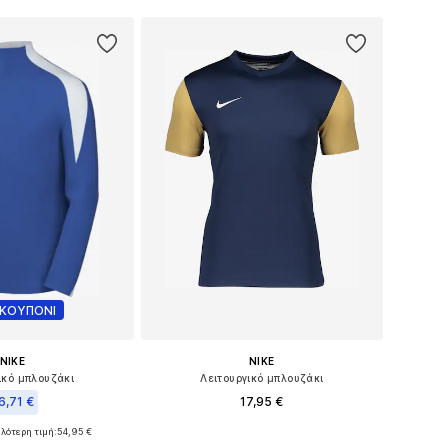
 στο καλάθι
Προσθήκη στο καλάθι
 ΚΟΥΠΟΝΙ
NIKE
NIKE
ικό μπλουζάκι
Λειτουργικό μπλουζάκι
6,71 €
17,95 €
+
10
λότερη τιμή:
+
2
54,95 €
Διαθέσιμα μεγέθη: 122-128, 128, 158
σε πολλά μεγέθη