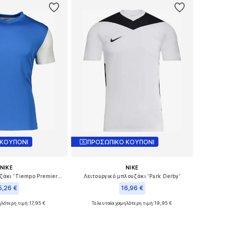
 ΚΟΥΠΟΝΙ
ΠΡΟΣΩΠΙΚΟ ΚΟΥΠΟΝΙ
NIKE
NIKE
Λειτουργικό μπλουζάκι 'Tiempo Premier II'
Λειτουργικό μπλουζάκι 'Park Derby'
5,26 €
16,96 €
ηλότερη τιμή:
+
10
17,95 €
Τελευταία χαμηλότερη τιμή:
+
8
19,95 €
γέθη: 122-128, 158
Διαθέσιμα μεγέθη: 122-128, 128, 134, 146
 στο καλάθι
Προσθήκη στο καλάθι