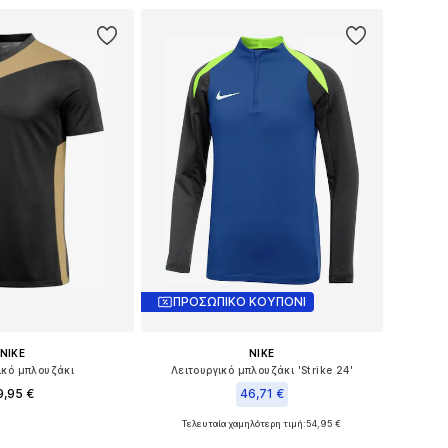
ΠΡΟΣΩΠΙΚΟ ΚΟΥΠΟΝΙ
NIKE
NIKE
ικό μπλουζάκι
Λειτουργικό μπλουζάκι 'Strike 24'
9,95 €
46,71 €
+
8
Τελευταία χαμηλότερη τιμή:
+
2
54,95 €
σε πολλά μεγέθη
Διαθέσιμα μεγέθη: 122-128, 128, 134, 146