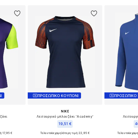
αλάθι
Προσθήκη
Προσθήκη στο καλάθι
Ι
ΠΡΟΣΩΠΙΚΟ ΚΟΥΠΟΝΙ
ΠΡΟΣΩΠΙΚΟ
NIKE
υζάκι
Λειτουργικό μπλουζάκι 'Academy'
Λειτουργ
19,51 €
4
ή:
17,95 €
Τελευταία χαμηλότερη τιμή:
+
3
22,95 €
Τελευταία χαμη
μεγέθη
Διαθέσιμα μεγέθη: 122-128, 128, 134
Διαθέσιμο 