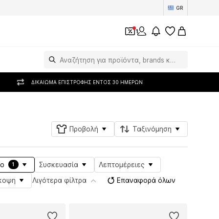
GR
1
ΔΙΚΑΊΩΜΑ ΕΠΙΣΤΡΟΦΉΣ ΕΝΤΌΣ 30 ΗΜΕΡΏΝ
Προβολή
Ταξινόμηση
ιο
Συσκευασία
Λεπτομέρειες
1
κοψη
Λιγότερα φίλτρα
Επαναφορά όλων