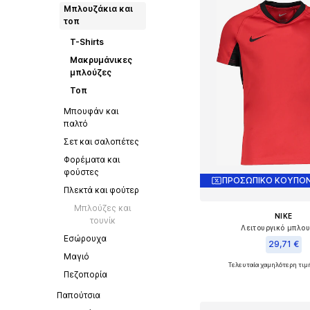
Μπλουζάκια και
τοπ
T-Shirts
Μακρυμάνικες
μπλούζες
Τοπ
Μπουφάν και
παλτό
Σετ και σαλοπέτες
Φορέματα και
φούστες
ΠΡΟΣΩΠΙΚΟ ΚΟΥΠΟΝ
Πλεκτά και φούτερ
Μπλούζες και
NIKE
τουνίκ
Λειτουργικό μπλο
Εσώρουχα
29,71 €
Μαγιό
Τελευταία χαμηλότερη τιμ
+
1
Διαθέσιμο σε πολλά 
Πεζοπορία
Προσθήκη στο κ
Παπούτσια