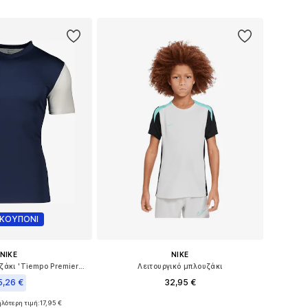
Προσθήκη στο καλάθι
 στο καλάθι
 ΚΟΥΠΟΝΙ
NIKE
NIKE
Λειτουργικό μπλουζάκι 'Tiempo Premier II'
Λειτουργικό μπλουζάκι
5,26 €
32,95 €
ηλότερη τιμή:
+
10
17,95 €
Διαθέσιμα μεγέθη: 122-128, 134