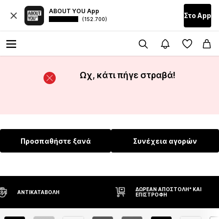
ABOUT YOU App
Στο Αpp
(152.700)
Ωχ, κάτι πήγε στραβά!
Προσπαθήστε ξανά
Συνέχεια αγορών
ΔΩΡΕΆΝ ΑΠΟΣΤΟΛΉ* ΚΑΙ
ΔΙΚΑΊΩΜΑ Ε
ΕΠΙΣΤΡΟΦΉ
ΗΜΕΡΏΝ