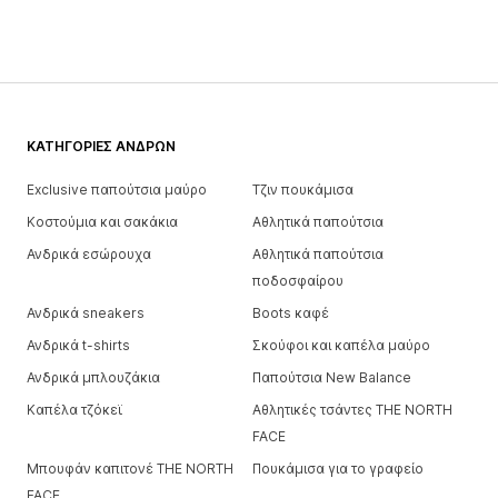
ΚΑΤΗΓΟΡΊΕΣ ΑΝΔΡΏΝ
Exclusive παπούτσια μαύρο
Τζιν πουκάμισα
Κοστούμια και σακάκια
Αθλητικά παπούτσια
Ανδρικά εσώρουχα
Αθλητικά παπούτσια
ποδοσφαίρου
Ανδρικά sneakers
Boots καφέ
Ανδρικά t-shirts
Σκούφοι και καπέλα μαύρο
Ανδρικά μπλουζάκια
Παπούτσια New Balance
Καπέλα τζόκεϊ
Αθλητικές τσάντες THE NORTH
FACE
Μπουφάν καπιτονέ THE NORTH
Πουκάμισα για το γραφείο
FACE