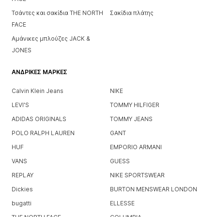
Τσάντες και σακίδια THE NORTH
Σακίδια πλάτης
FACE
Αμάνικες μπλούζες JACK &
JONES
ΑΝΔΡΙΚΈΣ ΜΆΡΚΕΣ
Calvin Klein Jeans
NIKE
LEVI'S
TOMMY HILFIGER
ADIDAS ORIGINALS
TOMMY JEANS
POLO RALPH LAUREN
GANT
HUF
EMPORIO ARMANI
VANS
GUESS
REPLAY
NIKE SPORTSWEAR
Dickies
BURTON MENSWEAR LONDON
bugatti
ELLESSE