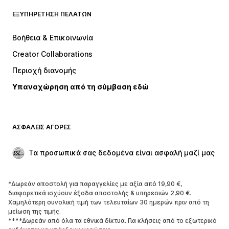
Μπλουζάκια
Τζιν
ΕΞΥΠΗΡΈΤΗΣΗ ΠΕΛΑΤΏΝ
Μπουφάν
Φούτερ
Παντελόνια
Πουκάμισα
Βοήθεια & Επικοινωνία
Εσώρουχα
Πουλόβερ και πλεκτά
Creator Collaborations
Κοστούμια και σακάκια
Παλτό
Περιοχή διανομής
Μαγιό
Μεγάλα μεγέθη
Υπαναχώρηση από τη σύμβαση εδώ
Περιστάσεις
Aποκλειστικά
Upcycled
ΠΑΠΟΎΤΣΙΑ
ΑΣΦΑΛΕΊΣ ΑΓΟΡΈΣ
ΝΕΑ
Trending
Τα προσωπικά σας δεδομένα είναι ασφαλή μαζί μας
Μπότες και μποτάκια
Sneakers
Χαμηλά παπούτσια
Αθλητικά παπούτσια
*Δωρεάν αποστολή για παραγγελίες με αξία από 19,90 €,
Ανοικτά παπούτσια
Aποκλειστικά
διαφορετικά ισχύουν έξοδα αποστολής & υπηρεσιών 2,90 €.
Χαμηλότερη συνολική τιμή των τελευταίων 30 ημερών πριν από τη
μείωση της τιμής.
ΑΘΛΗΤΙΚΆ
****Δωρεάν από όλα τα εθνικά δίκτυα. Για κλήσεις από το εξωτερικό