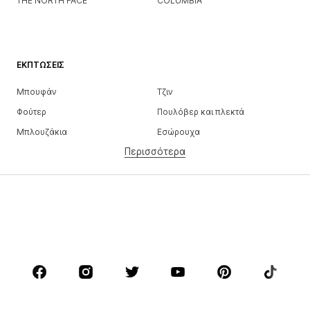
THE NORTH FACE
COLUMBIA
ΕΚΠΤΏΣΕΙΣ
Μπουφάν
Τζιν
Φούτερ
Πουλόβερ και πλεκτά
Μπλουζάκια
Εσώρουχα
Περισσότερα
Παντελόνια
Πουκάμισα
παλτό
Κουστούμια και σακάκια
Μαγιό
Μεγάλα μεγέθη
Παπούτσια
Αθλητικά
Αξεσουάρ
Premium
ΡΟΎΧΑ
ΝΕΑ
Trending