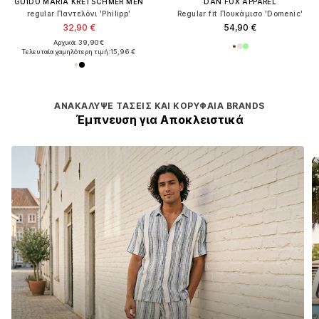
GUIDO MARIA KRETSCHMER MEN
DAN FOX APPAREL
regular Παντελόνι 'Philipp'
Regular fit Πουκάμισο 'Domenic'
32,90 €
54,90 €
Αρχικά: 39,90 €
Τελευταία χαμηλότερη τιμή:
15,96 €
ΑΝΑΚΆΛΥΨΕ ΤΆΣΕΙΣ ΚΑΙ ΚΟΡΥΦΑΊΑ BRANDS
Έμπνευση για Aποκλειστικά