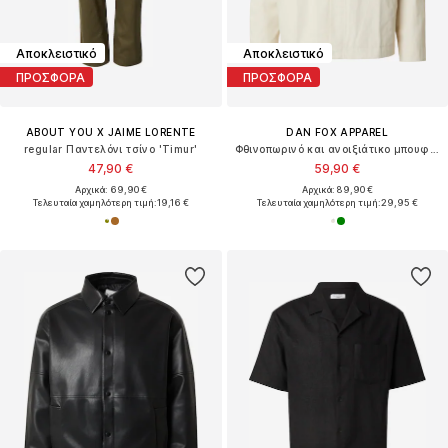
Αποκλειστικό
Αποκλειστικό
ΠΡΟΣΦΟΡΑ
ΠΡΟΣΦΟΡΑ
ABOUT YOU X JAIME LORENTE
DAN FOX APPAREL
regular Παντελόνι τσίνο 'Timur'
Φθινοπωρινό και ανοιξιάτικο μπουφάν 'Dennis'
47,90 €
59,90 €
Αρχικά: 69,90 €
Αρχικά: 89,90 €
Τελευταία χαμηλότερη τιμή:
19,16 €
Τελευταία χαμηλότερη τιμή:
29,95 €