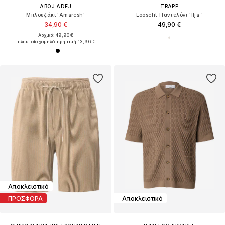
ABOJ ADEJ
TRAPP
Μπλουζάκι 'Amaresh'
Loosefit Παντελόνι 'Ilja '
34,90 €
49,90 €
Αρχικά: 49,90 €
Τελευταία χαμηλότερη τιμή:
13,96 €
Αποκλειστικό
ΠΡΟΣΦΟΡΑ
Αποκλειστικό