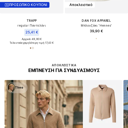
ΠΡΟΣΩΠΙΚΟ ΚΟΥΠΟΝΙ
Αποκλειστικό
TRAPP
DAN FOX APPAREL
regular Παντελόνι
Μπλουζάκι 'Hennes'
39,90 €
25,41 €
Αρχικά: 49,90 €
Τελευταία χαμηλότερη τιμή:
17,43 €
AΠΟΚΛΕΙΣΤΙΚΆ
ΈΜΠΝΕΥΣΗ ΓΙΑ ΣΥΝΔΥΑΣΜΟΎΣ
Theo