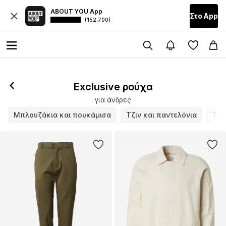
ABOUT YOU App
Στο Αpp
(152.700)
Exclusive ρούχα
για άνδρες
Μπλουζάκια και πουκάμισα
Τζιν και παντελόνια
Τζι