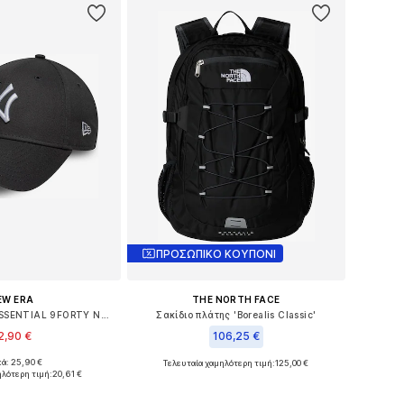
ΠΡΟΣΩΠΙΚΟ ΚΟΥΠΟΝΙ
EW ERA
THE NORTH FACE
Τζόκεϊ 'LEAGUE ESSENTIAL 9FORTY NEYYAN'
Σακίδιο πλάτης 'Borealis Classic'
2,90 €
106,25 €
κά: 25,90 €
Τελευταία χαμηλότερη τιμή:
125,00 €
 μεγέθη: 54-64
Διαθέσιμα μεγέθη: One Size
ηλότερη τιμή:
20,61 €
 στο καλάθι
Προσθήκη στο καλάθι