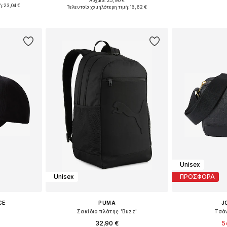
Αρχικά: 25,90 €
55-60
Διαθέσιμα μεγέθη: 54-64
ή:
23,04 €
Τελευταία χαμηλότερη τιμή:
18,62 €
αλάθι
Προσθήκη
Προσθήκη στο καλάθι
Unisex
Unisex
ΠΡΟΣΦΟΡΑ
CE
PUMA
J
Σακίδιο πλάτης 'Buzz'
Τσά
32,90 €
5