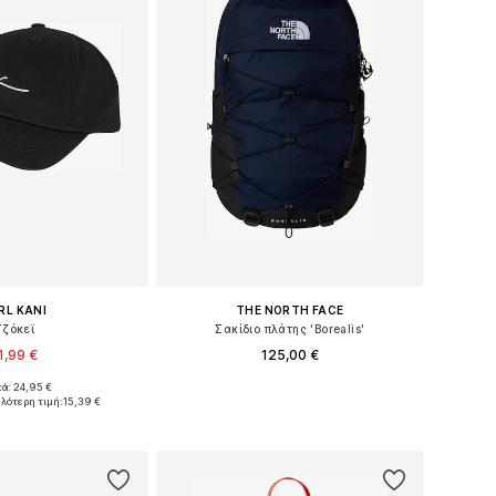
RL KANI
THE NORTH FACE
Τζόκεϊ
Σακίδιο πλάτης 'Borealis'
1,99 €
125,00 €
κά: 24,95 €
 μεγέθη: 55-60
Διαθέσιμα μεγέθη: One Size
ηλότερη τιμή:
15,39 €
 στο καλάθι
Προσθήκη στο καλάθι