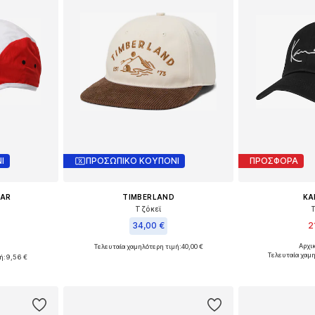
Ι
ΠΡΟΣΩΠΙΚΟ ΚΟΥΠΟΝΙ
ΠΡΟΣΦΟΡΑ
EAR
TIMBERLAND
KA
'
Τζόκεϊ
34,00 €
2
Αρχι
Τελευταία χαμηλότερη τιμή:
40,00 €
Διαθέσιμα
55-60
Διαθέσιμα μεγέθη: 55-60
Τελευταία χαμ
ή:
9,56 €
Προσθήκη
αλάθι
Προσθήκη στο καλάθι