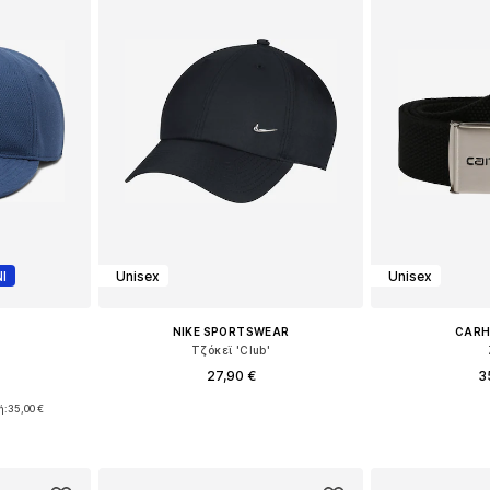
Ι
Unisex
Unisex
NIKE SPORTSWEAR
CARH
Τζόκεϊ 'Club'
27,90 €
3
ή:
35,00 €
Διαθέσιμα μεγέθη: 55-56, 58-59, 59-60
Διαθέσιμα
55-60
Προσθήκη στο καλάθι
Προσθήκη
αλάθι