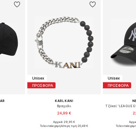
Unisex
Unisex
ΠΡΟΣΦΟΡΑ
ΠΡΟΣΦΟΡΑ
EAR
KARL KANI
N
Βραχιόλι
24,99 €
2
Αρχικά: 29,95 €
Αρχι
58-59, 60-61
Διαθέσιμα μεγέθη: Onesize
Διαθέσιμα
Τελευταία χαμηλότερη τιμή:
20,49 €
Τελευταία χαμ
αλάθι
Προσθήκη στο καλάθι
Προσθήκη