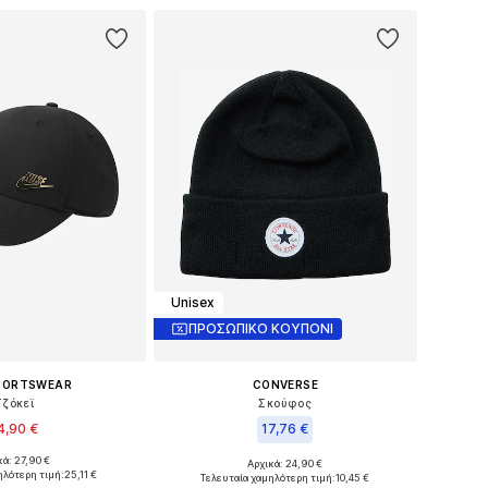
Unisex
ΠΡΟΣΩΠΙΚΟ ΚΟΥΠΟΝΙ
SPORTSWEAR
CONVERSE
Τζόκεϊ
Σκούφος
4,90 €
17,76 €
κά: 27,90 €
Αρχικά: 24,90 €
: 56-57, 58-59, 60-61
Διαθέσιμα μεγέθη: 55-60
ηλότερη τιμή:
25,11 €
Τελευταία χαμηλότερη τιμή:
10,45 €