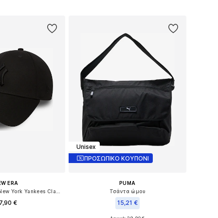
 στο καλάθι
Προσθήκη στο καλάθι
Unisex
ΠΡΟΣΩΠΙΚΟ ΚΟΥΠΟΝΙ
EW ERA
PUMA
Τζόκεϊ '39Thirty New York Yankees Classic'
Τσάντα ώμου
7,90 €
15,21 €