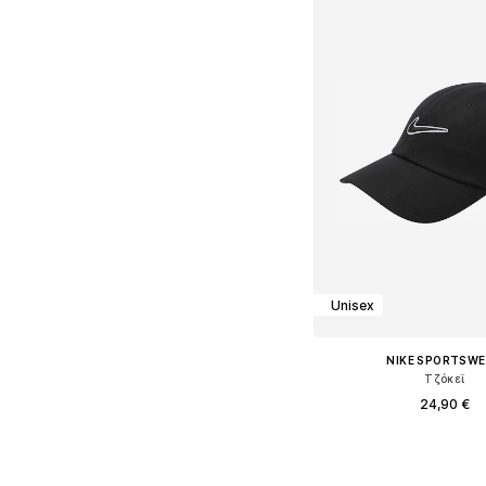
Unisex
NIKE SPORTSW
Τζόκεϊ
24,90 €
Διαθέσιμα μεγέθη: 56-57, 
Προσθήκη στο κ