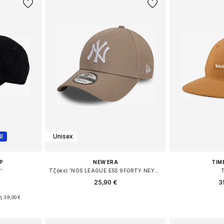
Ι
Unisex
P
NEW ERA
TIM
'
Τζόκεϊ 'NOS LEAGUE ESS 9FORTY NEYYAN'
25,90 €
3
ή:
39,00 €
Διαθέσιμα μεγέθη: 55-60
Διαθέσιμα
55-60
Προσθήκη στο καλάθι
Προσθήκη
αλάθι