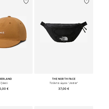
BERLAND
THE NORTH FACE
Τζόκεϊ
Τσάντα ώμου 'Jester'
5,00 €
37,00 €
 μεγέθη: 55-60
Διαθέσιμα μεγέθη: One Size
 στο καλάθι
Προσθήκη στο καλάθι