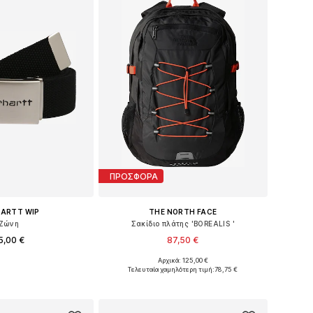
ΠΡΟΣΦΟΡΑ
ARTT WIP
THE NORTH FACE
Ζώνη
Σακίδιο πλάτης 'BOREALIS '
5,00 €
87,50 €
Αρχικά: 125,00 €
 μεγέθη: 75-95
Διαθέσιμα μεγέθη: One Size
Τελευταία χαμηλότερη τιμή:
78,75 €
 στο καλάθι
Προσθήκη στο καλάθι