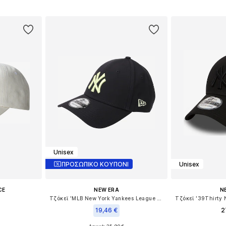
Προσθήκη στο καλάθι
Προσθήκη
αλάθι
Unisex
ΠΡΟΣΩΠΙΚΟ ΚΟΥΠΟΝΙ
Unisex
CE
NEW ERA
N
Τζόκεϊ 'MLB New York Yankees League Essential'
19,46 €
2