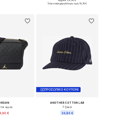
Αρχικά: 29,90 €
Διαθέσιμα μεγέθη: 56-57 Κανονικά μεγέθη, 60-61 Κανονικά μεγέθη
Διαθέσιμα μεγέθη: One Size
Τελευταία χαμηλότερη τιμή:
10,74 €
 στο καλάθι
Προσθήκη στο καλάθι
ΠΡΟΣΩΠΙΚΟ ΚΟΥΠΟΝΙ
ORDAN
ANOTHER COTTON LAB
ντα ώμου
Τζόκεϊ
4,90 €
34,84 €