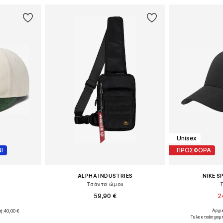
Unisex
Ι
ΠΡΟΣΦΟΡΑ
ALPHA INDUSTRIES
NIKE 
Τσάντα ώμου
59,90 €
2
Αρχι
ή:
40,00 €
Διαθέσιμα μεγέθη: One Size
Διαθέσιμα μεγέθη
55-60
Τελευταία χαμ