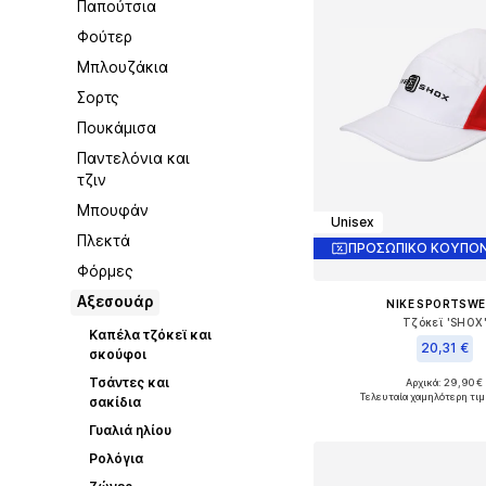
Παπούτσια
Φούτερ
Μπλουζάκια
Σορτς
Πουκάμισα
Παντελόνια και
τζιν
Μπουφάν
Unisex
Πλεκτά
ΠΡΟΣΩΠΙΚΟ ΚΟΥΠΟΝ
Φόρμες
Αξεσουάρ
NIKE SPORTSW
Τζόκεϊ 'SHOX
Καπέλα τζόκεϊ και
20,31 €
σκούφοι
Τσάντες και
Αρχικά: 29,90 €
Διαθέσιμα μεγέθη: 
Τελευταία χαμηλότερη τιμ
σακίδια
Προσθήκη στο κ
Γυαλιά ηλίου
Ρολόγια