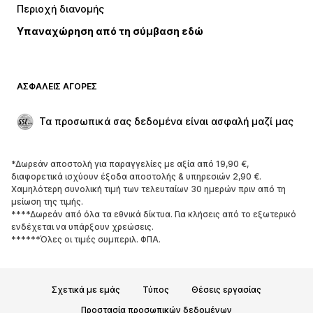
Περιοχή διανομής
Εσώρουχα
Πουκάμισα και τουνίκ
Υπαναχώρηση από τη σύμβαση εδώ
Παλτό
Φούστες
Μαγιό
Φούτερ
Μπλέιζερ
Ολόσωμες φόρμες
ΑΣΦΑΛΕΊΣ ΑΓΟΡΈΣ
Μεγάλα μεγέθη
Μόδα εγκυμοσύνης
Περιστάσεις
Aποκλειστικά
Τα προσωπικά σας δεδομένα είναι ασφαλή μαζί μας
Upcycled
*Δωρεάν αποστολή για παραγγελίες με αξία από 19,90 €,
ΠΑΠΟΎΤΣΙΑ
διαφορετικά ισχύουν έξοδα αποστολής & υπηρεσιών 2,90 €.
Χαμηλότερη συνολική τιμή των τελευταίων 30 ημερών πριν από τη
ΝΕΑ
Trending
μείωση της τιμής.
****Δωρεάν από όλα τα εθνικά δίκτυα. Για κλήσεις από το εξωτερικό
Sneakers
Μποτάκια
ενδέχεται να υπάρξουν χρεώσεις.
Γόβες και ψηλοτάκουνα
Μπότες
******Όλες οι τιμές συμπεριλ. ΦΠΑ.
Σανδάλια
Χαμηλά παπούτσια
Αθλητικά παπούτσια
Μπαλαρίνες
Σχετικά με εμάς
Τύπος
Θέσεις εργασίας
Mules
Παντόφλες
Προστασία προσωπικών δεδομένων