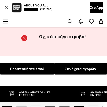
ABOUT YOU App
Στο Αpp
(152.700)
Ωχ, κάτι πήγε στραβά!
Προσπαθήστε ξανά
Συνέχεια αγορών
ΔΩΡΕΆΝ ΑΠΟΣΤΟΛΉ* ΚΑΙ
ΔΙΚΑΊΩΜΑ Ε
ΕΠΙΣΤΡΟΦΉ
ΗΜΕΡΏΝ