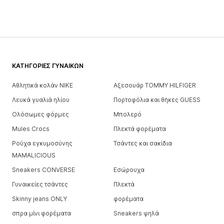
ΚΑΤΗΓΟΡΊΕΣ ΓΥΝΑΙΚΏΝ
Αθλητικά κολάν NIKE
Αξεσουάρ TOMMY HILFIGER
Λευκά γυαλιά ηλίου
Πορτοφόλια και θήκες GUESS
Ολόσωμες φόρμες
Μπολερό
Mules Crocs
Πλεκτά φορέματα
Ρούχα εγκυμοσύνης
Τσάντες και σακίδια
MAMALICIOUS
Sneakers CONVERSE
Εσώρουχα
Γυναικείες τσάντες
Πλεκτά
Skinny jeans ONLY
φορέματα
σπρα μίνι φορέματα
Sneakers ψηλά