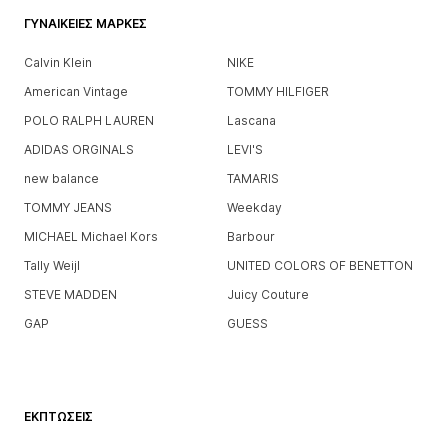
ΓΥΝΑΙΚΕΊΕΣ ΜΆΡΚΕΣ
Calvin Klein
NIKE
American Vintage
TOMMY HILFIGER
POLO RALPH LAUREN
Lascana
ADIDAS ORGINALS
LEVI'S
new balance
TAMARIS
TOMMY JEANS
Weekday
MICHAEL Michael Kors
Barbour
Tally Weijl
UNITED COLORS OF BENETTON
STEVE MADDEN
Juicy Couture
GAP
GUESS
ΕΚΠΤΏΣΕΙΣ