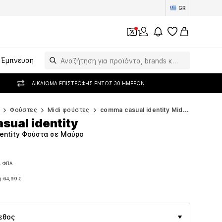
GR
1
Έμπνευση
ΔΙΚΑΊΩΜΑ ΕΠΙΣΤΡΟΦΉΣ ΕΝΤΌΣ 30 ΗΜΕΡΏΝ
Φούστες
Midi φούστες
comma casual identity Midi φούστες
sual identity
entity Φούστα σε Μαύρο
. ΦΠΑ
. ΦΠΑ
ή:
64,99 €
ή:
64,99 €
εθος