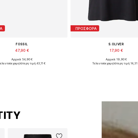
Α
ΠΡΟΣΦΟΡΑ
FOSSIL
S.OLIVER
47,90 €
17,90 €
Αρχικά: 54,90 €
Αρχικά: 19,90 €
Διαθέσιμα μεγέθη: One Size
Διαθέσιμα μεγέθη: S, XXL
ελευταία χαμηλότερη τιμή:
43,11 €
Τελευταία χαμηλότερη τιμή:
14,31
ροσθήκη στο καλάθι
Προσθήκη στο καλά
TITY