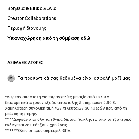
Φορέματα
Τζιν
Βοήθεια & Επικοινωνία
Μπλούζες
Παντελόνια
Creator Collaborations
Μπουφάν
Πουλόβερ και πλεκτά
Περιοχή διανομής
Εσώρουχα
Πουκάμισα και τουνίκ
Υπαναχώρηση από τη σύμβαση εδώ
Παλτό
Φούστες
Μαγιό
Φούτερ
Μπλέιζερ
Ολόσωμες φόρμες
ΑΣΦΑΛΕΊΣ ΑΓΟΡΈΣ
Μεγάλα μεγέθη
Μόδα εγκυμοσύνης
Περιστάσεις
Aποκλειστικά
Τα προσωπικά σας δεδομένα είναι ασφαλή μαζί μας
Upcycled
*Δωρεάν αποστολή για παραγγελίες με αξία από 19,90 €,
ΠΑΠΟΎΤΣΙΑ
διαφορετικά ισχύουν έξοδα αποστολής & υπηρεσιών 2,90 €.
Χαμηλότερη συνολική τιμή των τελευταίων 30 ημερών πριν από τη
ΝΕΑ
Trending
μείωση της τιμής.
****Δωρεάν από όλα τα εθνικά δίκτυα. Για κλήσεις από το εξωτερικό
Sneakers
Μποτάκια
ενδέχεται να υπάρξουν χρεώσεις.
Γόβες και ψηλοτάκουνα
Μπότες
******Όλες οι τιμές συμπεριλ. ΦΠΑ.
Σανδάλια
Χαμηλά παπούτσια