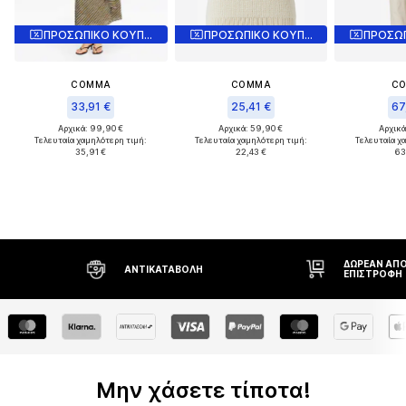
ΠΡΟΣΩΠΙΚΟ ΚΟΥΠΟΝΙ
ΠΡΟΣΩΠΙΚΟ ΚΟΥΠΟΝΙ
COMMA
COMMA
C
33,91 €
25,41 €
67
Αρχικά: 99,90 €
Αρχικά: 59,90 €
Αρχικά
Τελευταία χαμηλότερη τιμή:
Τελευταία χαμηλότερη τιμή:
Τελευταία χ
35,91 €
22,43 €
63
ΔΩΡΕΆΝ ΑΠΟ
ΑΝΤΙΚΑΤΑΒΟΛΉ
ΕΠΙΣΤΡΟΦΉ
Μην χάσετε τίποτα!