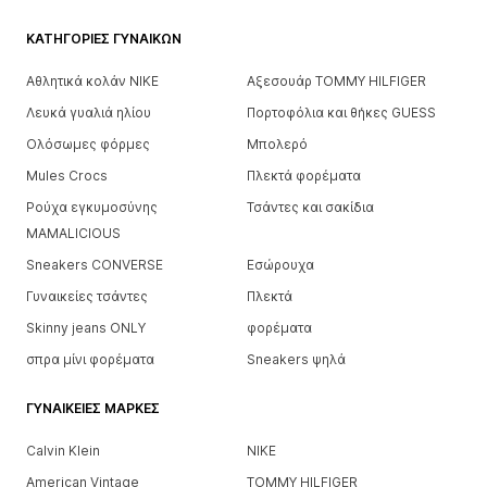
ΚΑΤΗΓΟΡΊΕΣ ΓΥΝΑΙΚΏΝ
Αθλητικά κολάν NIKE
Αξεσουάρ TOMMY HILFIGER
Λευκά γυαλιά ηλίου
Πορτοφόλια και θήκες GUESS
Ολόσωμες φόρμες
Μπολερό
Mules Crocs
Πλεκτά φορέματα
Ρούχα εγκυμοσύνης
Τσάντες και σακίδια
MAMALICIOUS
Sneakers CONVERSE
Εσώρουχα
Γυναικείες τσάντες
Πλεκτά
Skinny jeans ONLY
φορέματα
σπρα μίνι φορέματα
Sneakers ψηλά
ΓΥΝΑΙΚΕΊΕΣ ΜΆΡΚΕΣ
Calvin Klein
NIKE
American Vintage
TOMMY HILFIGER