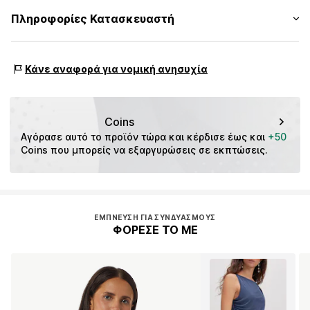
Ίσιο στρίφωμα
Υλικό: 100% Βισκόζη
Πληροφορίες Κατασκευαστή
Ραφές στον ίδιο τόνο
Πίνακας μεγεθών
Χώρα προέλευσης: Ινδονησία
Χυτό ύφασμα
s.Oliver Bernd Freier GmbH & Co. KG
Μπλούζα
s.Oliver-Straße 1
Κάνε αναφορά για νομική ανησυχία
97228 Rottendorf
Αριθμός Αντικειμένου.
CMM9480001000002
DE
info@s.oliver.com
Coins
Αγόρασε αυτό το προϊόν τώρα και κέρδισε έως και 
+50
Coins που μπορείς να εξαργυρώσεις σε εκπτώσεις.
ΈΜΠΝΕΥΣΗ ΓΙΑ ΣΥΝΔΥΑΣΜΟΎΣ
ΦΟΡΕΣΕ ΤΟ ΜΕ