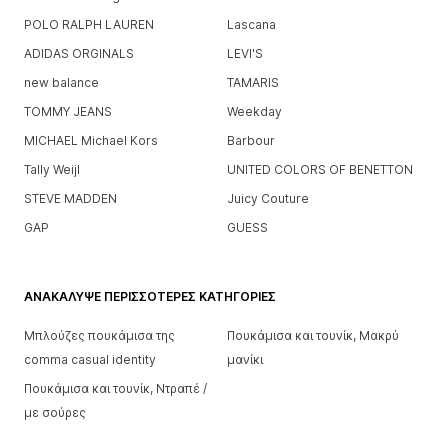
POLO RALPH LAUREN
Lascana
ADIDAS ORGINALS
LEVI'S
new balance
TAMARIS
TOMMY JEANS
Weekday
MICHAEL Michael Kors
Barbour
Tally Weijl
UNITED COLORS OF BENETTON
STEVE MADDEN
Juicy Couture
GAP
GUESS
ΑΝΑΚΆΛΥΨΕ ΠΕΡΙΣΣΌΤΕΡΕΣ ΚΑΤΗΓΟΡΊΕΣ
Μπλούζες πουκάμισα της
Πουκάμισα και τουνίκ, Μακρύ
comma casual identity
μανίκι
Πουκάμισα και τουνίκ, Ντραπέ /
με σούρες