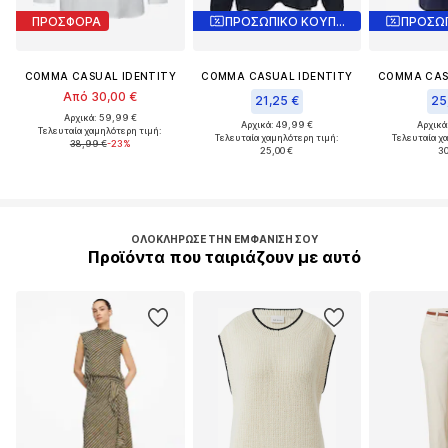
ΠΡΟΣΦΟΡΑ
ΠΡΟΣΩΠΙΚΟ ΚΟΥΠΟΝΙ
COMMA CASUAL IDENTITY
COMMA CASUAL IDENTITY
COMMA CAS
Από 30,00 €
21,25 €
25
Αρχικά: 59,99 €
Αρχικά: 49,99 €
Αρχικά
Τελευταία χαμηλότερη τιμή:
Τελευταία χαμηλότερη τιμή:
Τελευταία χ
38,99 €
-23%
25,00 €
30
ΟΛΟΚΛΉΡΩΣΕ ΤΗΝ ΕΜΦΆΝΙΣΉ ΣΟΥ
Προϊόντα που ταιριάζουν με αυτό