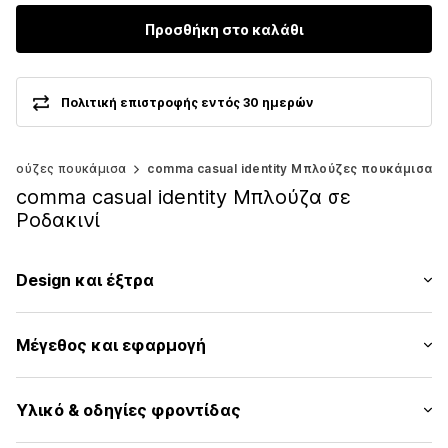
Προσθήκη στο καλάθι
Πολιτική επιστροφής εντός 30 ημερών
πλούζες πουκάμισα
comma casual identity Μπλούζες πουκάμισα
comma casual identity Μπλούζα σε
Ροδακινί
Design και έξτρα
Μονόχρωμα
Μέγεθος και εφαρμογή
Κρεπ
Χωρίς γιακά
Μήκος μανικιού: Μακρύ μανίκι
Ντραπέ / με σούρες
Υλικό & οδηγίες φροντίδας
Μήκος: Μήκος κανονικό
Γαζωμένο στρίφωμα/άκρη
Εφαρμογή: Κανονική εφαρμογή