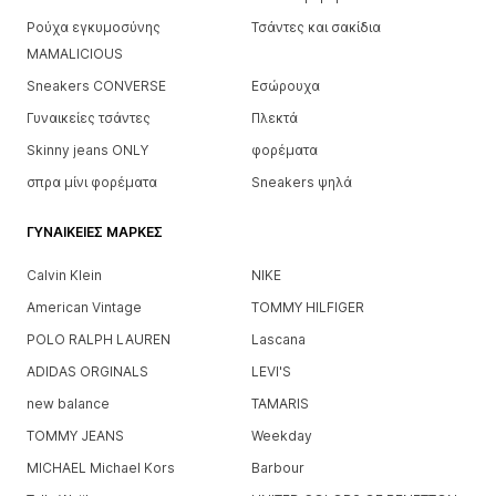
Ρούχα εγκυμοσύνης
Τσάντες και σακίδια
MAMALICIOUS
Sneakers CONVERSE
Εσώρουχα
Γυναικείες τσάντες
Πλεκτά
Skinny jeans ONLY
φορέματα
σπρα μίνι φορέματα
Sneakers ψηλά
ΓΥΝΑΙΚΕΊΕΣ ΜΆΡΚΕΣ
Calvin Klein
NIKE
American Vintage
TOMMY HILFIGER
POLO RALPH LAUREN
Lascana
ADIDAS ORGINALS
LEVI'S
new balance
TAMARIS
TOMMY JEANS
Weekday
MICHAEL Michael Kors
Barbour