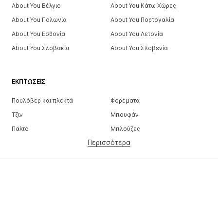
About You Βέλγιο
About You Κάτω Χώρες
About You Πολωνία
About You Πορτογαλία
About You Εσθονία
About You Λετονία
About You Σλοβακία
About You Σλοβενία
ΕΚΠΤΏΣΕΙΣ
Πουλόβερ και πλεκτά
Φορέματα
Τζιν
Μπουφάν
Παλτό
Μπλούζες
Περισσότερα
Παντελόνια
Εσώρουχα
Φούστες
Πουκάμισα και τουνίκ
Φούτερ
Μπλέιζερ
Μαγιό
Ολόσωμες φόρμες
Μεγάλα μεγέθη
Μόδα εγκυμοσύνης
Παπούτσια
Αθλητικά