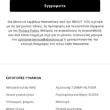
Εγγραφείτε
Θα ήθελα να λαμβάνω Newsletters από την ABOUT YOU σχετικά
με τις τρέχουσες τάσεις, τις προσφορές και τα κουπόνια σύμφωνα
με την
Privacy Policy
. Μπορείς να ανακαλέσεις τη συγκατάθεσή
σου ανά πάσα στιγμή με ισχύ για το μέλλον, στέλνοντας μήνυμα
στο
customerservice@aboutyou.gr
ή χρησιμοποιώντας την
επιλογή διαγραφής στο τέλος κάθε Newsletter.
ΚΑΤΗΓΟΡΊΕΣ ΓΥΝΑΙΚΏΝ
Αθλητικά κολάν NIKE
Αξεσουάρ TOMMY HILFIGER
Λευκά γυαλιά ηλίου
Πορτοφόλια και θήκες GUESS
Ολόσωμες φόρμες
Μπολερό
Mules Crocs
Πλεκτά φορέματα