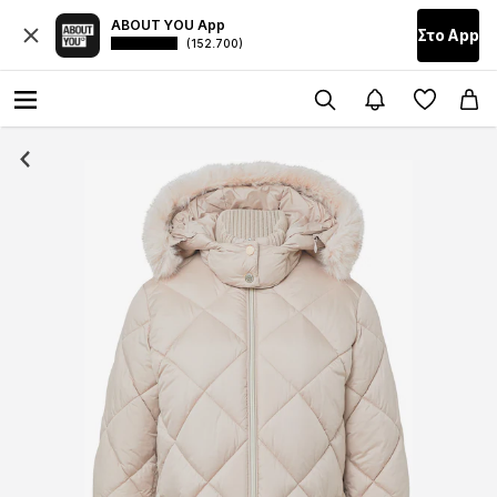
ABOUT YOU App
Στο Αpp
(152.700)