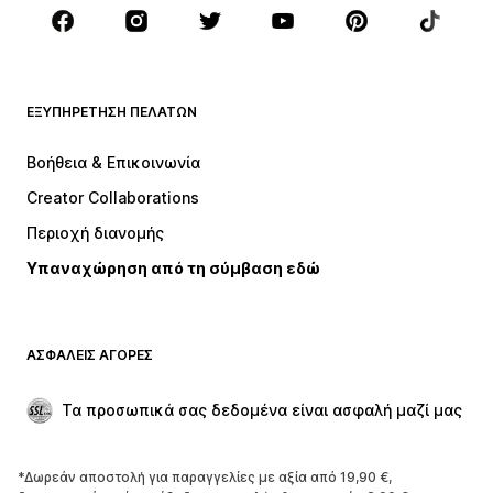
Αξεσουάρ
Premium
ΡΟΎΧΑ
ΕΞΥΠΗΡΈΤΗΣΗ ΠΕΛΑΤΏΝ
ΝΕΑ
Trending
Φορέματα
Τζιν
Βοήθεια & Επικοινωνία
Μπλούζες
Παντελόνια
Creator Collaborations
Μπουφάν
Πουλόβερ και πλεκτά
Περιοχή διανομής
Εσώρουχα
Πουκάμισα και τουνίκ
Υπαναχώρηση από τη σύμβαση εδώ
Παλτό
Φούστες
Μαγιό
Φούτερ
Μπλέιζερ
Ολόσωμες φόρμες
ΑΣΦΑΛΕΊΣ ΑΓΟΡΈΣ
Μεγάλα μεγέθη
Μόδα εγκυμοσύνης
Περιστάσεις
Aποκλειστικά
Τα προσωπικά σας δεδομένα είναι ασφαλή μαζί μας
Upcycled
*Δωρεάν αποστολή για παραγγελίες με αξία από 19,90 €,
ΠΑΠΟΎΤΣΙΑ