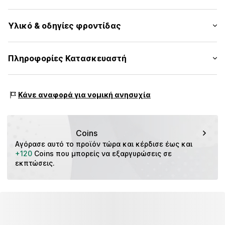
Μήκος: Μακρύ κόψιμο
Αριθμός Αντικειμένου.
CMM9dwo001000002
Υλικό & οδηγίες φροντίδας
Εφαρμογή: Κανονική εφαρμογή
Πίνακας μεγεθών
Εξωτερικό ύφασμα: 100% Πολυεστέρας - PES
Πληροφορίες Κατασκευαστή
Χώρα προέλευσης: Κίνα
s. Oliver Sales GmbH & Co. KG__
s.Oliver Str. 1
Κάνε αναφορά για νομική ανησυχία
DE-97228 Rottendorf
DE
info@soliver.com
Coins
Αγόρασε αυτό το προϊόν τώρα και κέρδισε έως και 
+120
 Coins που μπορείς να εξαργυρώσεις σε 
εκπτώσεις.