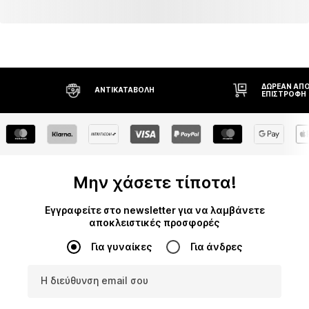
ΔΩΡΕΆΝ ΑΠΟ
ΑΝΤΙΚΑΤΑΒΟΛΉ
ΕΠΙΣΤΡΟΦΉ
Μην χάσετε τίποτα!
Εγγραφείτε στο newsletter για να λαμβάνετε
αποκλειστικές προσφορές
Για γυναίκες
Για άνδρες
Η διεύθυνση email σου