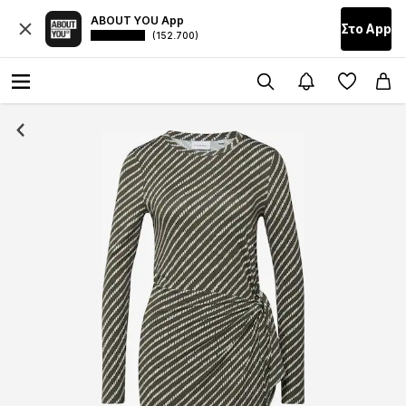
ABOUT YOU App
Στο Αpp
(152.700)