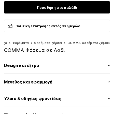
Προσθήκη στο καλάθι
Πολιτική επιστροφής εντός 30 ημερών
ούχα
Φορέματα
Φορέματα ζέρσεϊ
COMMA Φορέματα ζέρσεϊ
COMMA Φόρεμα σε Λαδί
Design και έξτρα
ριγέ
Μέγεθος και εφαρμογή
Ζέρσεϊ
Στρόγγυλη λαιμόκοψη
Μήκος μανικιού: Μακρύ μανίκι
Ντραπέ / με σούρες
Υλικό & οδηγίες φροντίδας
Μήκος: Μήκος 3/4
Σχεδιασμός κρουαζέ
Εφαρμογή: Κανονική εφαρμογή
Γαζωμένο στρίφωμα/άκρη
Κοπή: Ευθέια
Υλικό: 95% Βισκόζη, 5% Ελαστάνη