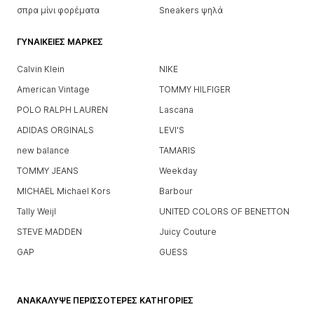
σπρα μίνι φορέματα
Sneakers ψηλά
ΓΥΝΑΙΚΕΊΕΣ ΜΆΡΚΕΣ
Calvin Klein
NIKE
American Vintage
TOMMY HILFIGER
POLO RALPH LAUREN
Lascana
ADIDAS ORGINALS
LEVI'S
new balance
TAMARIS
TOMMY JEANS
Weekday
MICHAEL Michael Kors
Barbour
Tally Weijl
UNITED COLORS OF BENETTON
STEVE MADDEN
Juicy Couture
GAP
GUESS
ΑΝΑΚΆΛΥΨΕ ΠΕΡΙΣΣΌΤΕΡΕΣ ΚΑΤΗΓΟΡΊΕΣ