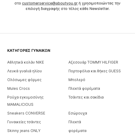
στο
customerservice@aboutyou.gr
ή χρησιμοποιώντας την
επιλογή διαγραφής στο τέλος κάθε Newsletter.
ΚΑΤΗΓΟΡΊΕΣ ΓΥΝΑΙΚΏΝ
Αθλητικά κολάν NIKE
Αξεσουάρ TOMMY HILFIGER
Λευκά γυαλιά ηλίου
Πορτοφόλια και θήκες GUESS
Ολόσωμες φόρμες
Μπολερό
Mules Crocs
Πλεκτά φορέματα
Ρούχα εγκυμοσύνης
Τσάντες και σακίδια
MAMALICIOUS
Sneakers CONVERSE
Εσώρουχα
Γυναικείες τσάντες
Πλεκτά
Skinny jeans ONLY
φορέματα