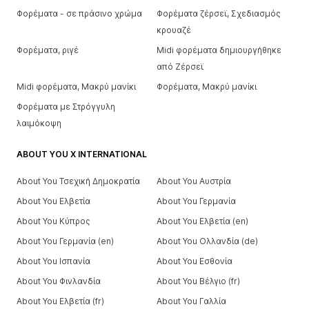
Φορέματα - σε πράσινο χρώμα
Φορέματα ζέρσεϊ, Σχεδιασμός
κρουαζέ
Φορέματα, ριγέ
Midi φορέματα δημιουργήθηκε
από Ζέρσεϊ
Midi φορέματα, Μακρύ μανίκι
Φορέματα, Μακρύ μανίκι
Φορέματα με Στρόγγυλη
λαιμόκοψη
ABOUT YOU X INTERNATIONAL
About You Τσεχική Δημοκρατία
About You Αυστρία
About You Ελβετία
About You Γερμανία
About You Κύπρος
About You Ελβετία (en)
About You Γερμανία (en)
About You Ολλανδία (de)
About You Ισπανία
About You Εσθονία
About You Φινλανδία
About You Βέλγιο (fr)
About You Ελβετία (fr)
About You Γαλλία