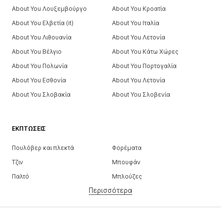
About You Λουξεμβούργο
About You Κροατία
About You Ελβετία (it)
About You Ιταλία
About You Λιθουανία
About You Λετονία
About You Βέλγιο
About You Κάτω Χώρες
About You Πολωνία
About You Πορτογαλία
About You Εσθονία
About You Λετονία
About You Σλοβακία
About You Σλοβενία
ΕΚΠΤΏΣΕΙΣ
Πουλόβερ και πλεκτά
Φορέματα
Τζιν
Μπουφάν
Παλτό
Μπλούζες
Περισσότερα
Παντελόνια
Εσώρουχα
Φούστες
Πουκάμισα και τουνίκ
Φούτερ
Μπλέιζερ