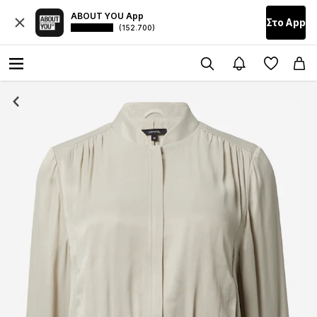
ABOUT YOU App
Στο Αpp
(152.700)