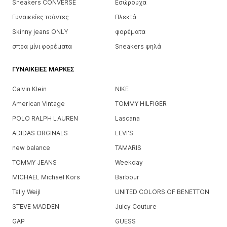
Sneakers CONVERSE
Εσώρουχα
Γυναικείες τσάντες
Πλεκτά
Skinny jeans ONLY
φορέματα
σπρα μίνι φορέματα
Sneakers ψηλά
ΓΥΝΑΙΚΕΊΕΣ ΜΆΡΚΕΣ
Calvin Klein
NIKE
American Vintage
TOMMY HILFIGER
POLO RALPH LAUREN
Lascana
ADIDAS ORGINALS
LEVI'S
new balance
TAMARIS
TOMMY JEANS
Weekday
MICHAEL Michael Kors
Barbour
Tally Weijl
UNITED COLORS OF BENETTON
STEVE MADDEN
Juicy Couture
GAP
GUESS