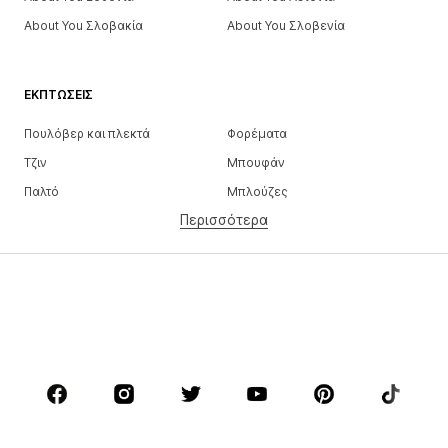
About You Σλοβακία
About You Σλοβενία
ΕΚΠΤΏΣΕΙΣ
Πουλόβερ και πλεκτά
Φορέματα
Τζιν
Μπουφάν
Παλτό
Μπλούζες
Περισσότερα
Παντελόνια
Εσώρουχα
Φούστες
Πουκάμισα και τουνίκ
Φούτερ
Μπλέιζερ
Μαγιό
Ολόσωμες φόρμες
Μεγάλα μεγέθη
Μόδα εγκυμοσύνης
Παπούτσια
Αθλητικά
Αξεσουάρ
Premium
ΡΟΎΧΑ