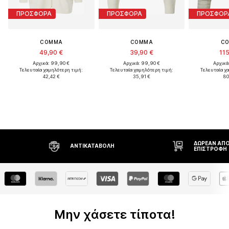
ΠΡΟΣΦΟΡΑ
ΠΡΟΣΦΟΡΑ
ΠΡΟΣΦΟΡ
COMMA
COMMA
C
49,90 €
39,90 €
115
Αρχικά: 99,90 €
Αρχικά: 99,90 €
Αρχικά
Τελευταία χαμηλότερη τιμή:
Τελευταία χαμηλότερη τιμή:
Τελευταία χ
42,42 €
35,91 €
80
ΔΩΡΕΆΝ ΑΠΟΣΤΟΛΉ* ΚΑΙ
ΔΙΚΑΊΩΜΑ Ε
ΕΠΙΣΤΡΟΦΉ
ΗΜΕΡΏΝ
Μην χάσετε τίποτα!