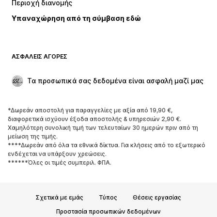
Περιοχή διανομής
Εσώρουχα
Πουκάμισα και τουνίκ
Υπαναχώρηση από τη σύμβαση εδώ
Παλτό
Φούστες
Μαγιό
Φούτερ
Μπλέιζερ
Ολόσωμες φόρμες
ΑΣΦΑΛΕΊΣ ΑΓΟΡΈΣ
Μεγάλα μεγέθη
Μόδα εγκυμοσύνης
Περιστάσεις
Aποκλειστικά
Τα προσωπικά σας δεδομένα είναι ασφαλή μαζί μας
Upcycled
*Δωρεάν αποστολή για παραγγελίες με αξία από 19,90 €,
ΠΑΠΟΎΤΣΙΑ
διαφορετικά ισχύουν έξοδα αποστολής & υπηρεσιών 2,90 €.
Χαμηλότερη συνολική τιμή των τελευταίων 30 ημερών πριν από τη
ΝΕΑ
Trending
μείωση της τιμής.
****Δωρεάν από όλα τα εθνικά δίκτυα. Για κλήσεις από το εξωτερικό
Sneakers
Μποτάκια
ενδέχεται να υπάρξουν χρεώσεις.
Γόβες και ψηλοτάκουνα
Μπότες
******Όλες οι τιμές συμπεριλ. ΦΠΑ.
Σανδάλια
Χαμηλά παπούτσια
Αθλητικά παπούτσια
Μπαλαρίνες
Σχετικά με εμάς
Τύπος
Θέσεις εργασίας
Mules
Παντόφλες
Προστασία προσωπικών δεδομένων
Σαγιονάρες
Αποκλειστικά