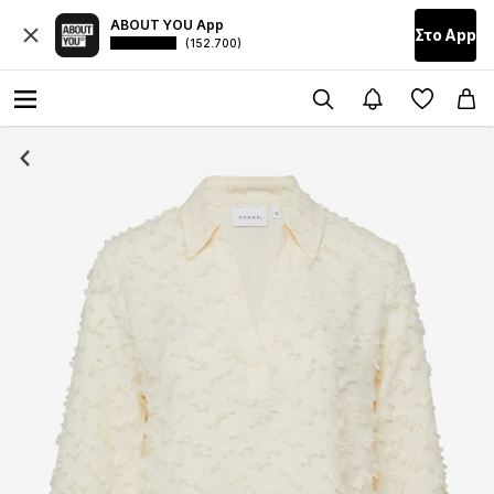
ABOUT YOU App
Στο Αpp
(152.700)