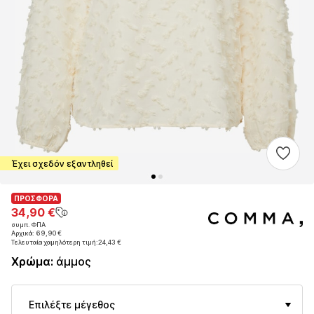
Έχει σχεδόν εξαντληθεί
ΠΡΟΣΦΟΡΑ
ΠΡΟΣΦΟΡΑ
34,90 €
34,90 €
συμπ. ΦΠΑ
συμπ. ΦΠΑ
Αρχικά: 69,90 €
Αρχικά: 69,90 €
Τελευταία χαμηλότερη τιμή:
Τελευταία χαμηλότερη τιμή:
24,43 €
24,43 €
Χρώμα
:
άμμος
Επιλέξτε μέγεθος