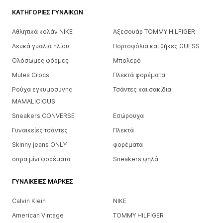
ΚΑΤΗΓΟΡΊΕΣ ΓΥΝΑΙΚΏΝ
Αθλητικά κολάν NIKE
Αξεσουάρ TOMMY HILFIGER
Λευκά γυαλιά ηλίου
Πορτοφόλια και θήκες GUESS
Ολόσωμες φόρμες
Μπολερό
Mules Crocs
Πλεκτά φορέματα
Ρούχα εγκυμοσύνης
Τσάντες και σακίδια
MAMALICIOUS
Sneakers CONVERSE
Εσώρουχα
Γυναικείες τσάντες
Πλεκτά
Skinny jeans ONLY
φορέματα
σπρα μίνι φορέματα
Sneakers ψηλά
ΓΥΝΑΙΚΕΊΕΣ ΜΆΡΚΕΣ
Calvin Klein
NIKE
American Vintage
TOMMY HILFIGER