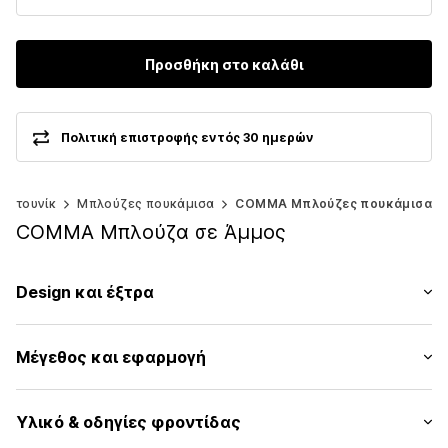
Προσθήκη στο καλάθι
Πολιτική επιστροφής εντός 30 ημερών
αι τουνίκ
Μπλούζες πουκάμισα
COMMA Μπλούζες πουκάμισα
COMMA Μπλούζα σε Άμμος
Design και έξτρα
Μονόχρωμα
Μέγεθος και εφαρμογή
Γιακάς kent
Ίσιο στρίφωμα
Μήκος μανικιού: Μακρύ μανίκι
Διπλωμένος γιακάς
Υλικό & οδηγίες φροντίδας
Μήκος: Μήκος κανονικό
Ελαστικό ένθεμα