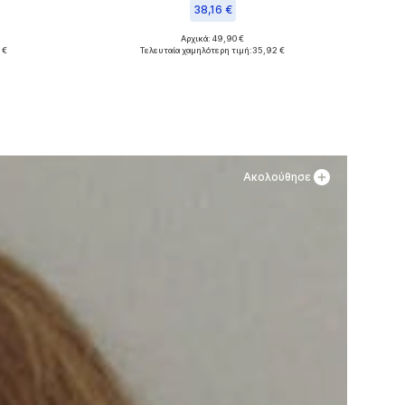
38,16 €
Αρχικά: 49,90 €
Διαθέσιμα μεγέθη: 36, 37, 40
 €
Τελευταία χαμηλότερη τιμή:
35,92 €
θι
Προσθήκη στο καλάθι
Ακολούθησε