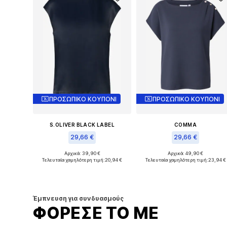
ΠΡΟΣΩΠΙΚΟ ΚΟΥΠΟΝΙ
ΠΡΟΣΩΠΙΚΟ ΚΟΥΠΟΝΙ
S.OLIVER BLACK LABEL
COMMA
29,66 €
29,66 €
Αρχικά: 39,90 €
Αρχικά: 49,90 €
Διαθέσιμα μεγέθη: S, M, L, XL, XXL
Διαθέσιμα μεγέθη: XS, S, M
Τελευταία χαμηλότερη τιμή:
20,94 €
Τελευταία χαμηλότερη τιμή:
23,94 €
Προσθήκη στο καλάθι
Προσθήκη στο καλάθι
Έμπνευση για συνδυασμούς
ΦΟΡΕΣΕ ΤΟ ΜΕ