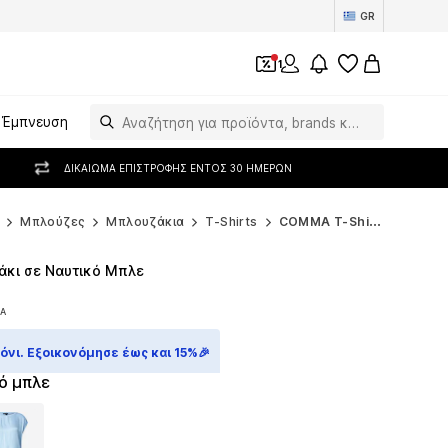
GR
1
Έμπνευση
ΔΙΚΑΊΩΜΑ ΕΠΙΣΤΡΟΦΉΣ ΕΝΤΌΣ 30 ΗΜΕΡΏΝ
Μπλούζες
Μπλουζάκια
T-Shirts
COMMA T-Shirts
κι σε Ναυτικό Μπλε
ΠΑ
ΠΑ
νι. Εξοικονόμησε έως και 15%🎉
ό μπλε