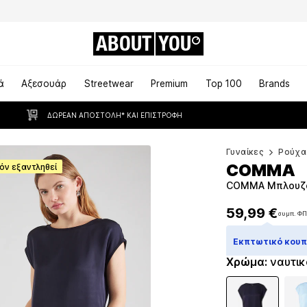
ABOUT
YOU
ά
Αξεσουάρ
Streetwear
Premium
Top 100
Brands
ΔΩΡΕΆΝ ΑΠΟΣΤΟΛΉ* ΚΑΙ ΕΠΙΣΤΡΟΦΉ
Γυναίκες
Ρούχα
COMMA
όν εξαντληθεί
COMMA Μπλουζά
59,99 €
συμπ. Φ
59,99 €
συμπ. Φ
Εκπτωτικό κουπό
Χρώμα
:
ναυτικ