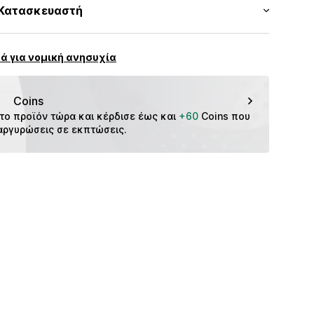
όζη, 5% Ελαστάνη
Κατασκευαστή
ιο τόνο
ών
ς: Τουρκία
reier GmbH & Co. KG
ένου.
ά για νομική ανησυχία
CMM7782002000001
f
m
Coins
το προϊόν τώρα και κέρδισε έως και 
+60
 Coins που 
αργυρώσεις σε εκπτώσεις.