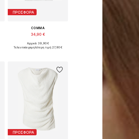
ΠΡΟΣΦΟΡΑ
COMMA
34,90 €
Αρχικά: 39,90 €
Διαθέσιμα μεγέθη: XS, S, M, L, XL, XXL
Τελευταία χαμηλότερη τιμή:
27,90 €
Προσθήκη στο καλάθι
ΠΡΟΣΦΟΡΑ