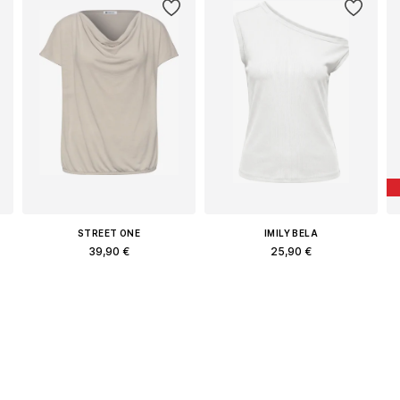
STREET ONE
IMILY BELA
39,90 €
25,90 €
L
Διαθέσιμα μεγέθη: XS, S, M, L
Διαθέσιμα μεγέθη: S, M, L, XL
Προσθήκη στο καλάθι
Προσθήκη στο καλάθι