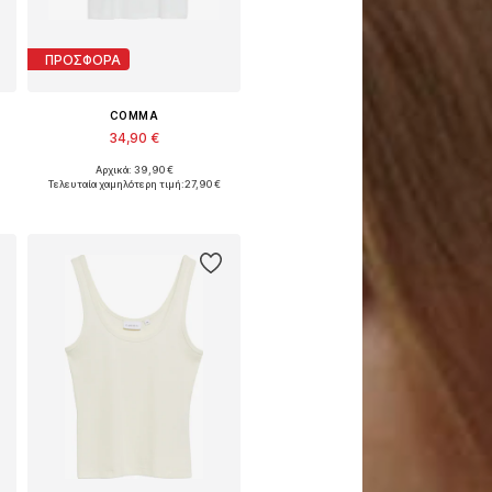
ΠΡΟΣΦΟΡΑ
COMMA
34,90 €
Αρχικά: 39,90 €
Διαθέσιμα μεγέθη: XS, S, M, L, XL, XXL
Τελευταία χαμηλότερη τιμή:
27,90 €
Προσθήκη στο καλάθι