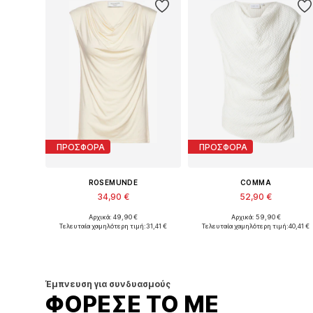
ΠΡΟΣΦΟΡΑ
ΠΡΟΣΦΟΡΑ
ROSEMUNDE
COMMA
34,90 €
52,90 €
Αρχικά: 49,90 €
Αρχικά: 59,90 €
Διαθέσιμα μεγέθη: XS, S, M, L, XL, XXL
Διαθέσιμα μεγέθη: XS, S, M, L, X
Τελευταία χαμηλότερη τιμή:
31,41 €
Τελευταία χαμηλότερη τιμή:
40,41 €
Προσθήκη στο καλάθι
Προσθήκη στο καλάθι
Έμπνευση για συνδυασμούς
ΦΟΡΕΣΕ ΤΟ ΜΕ