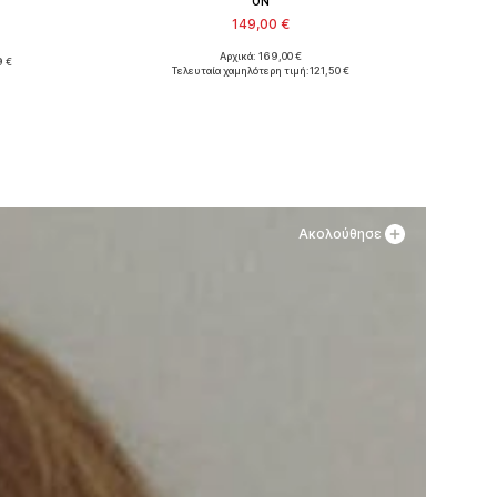
ON
149,00 €
Αρχικά: 169,00 €
 €
Διαθέσιμα μεγέθη: 36, 37, 37,5, 38, 38,5, 39
-36
Τελευταία χαμηλότερη τιμή:
121,50 €
Προσθήκη στο καλάθι
θι
Ακολούθησε