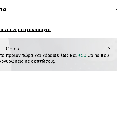
reier GmbH & Co. KG
ητα
f
ένου.
CMM2412001000003
m
τοποθέτηση
ά για νομική ανησυχία
Coins
το προϊόν τώρα και κέρδισε έως και 
+50
 Coins που 
αργυρώσεις σε εκπτώσεις.