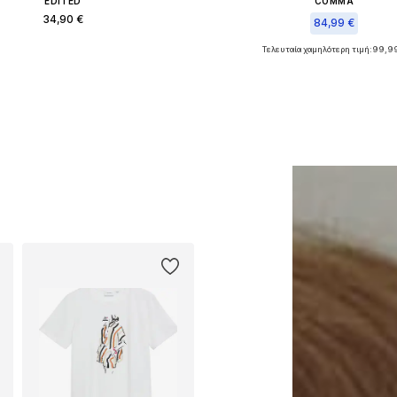
EDITED
COMMA
34,90 €
84,99 €
Τελευταία χαμηλότερη τιμή:
99,99
Διαθέσιμα μεγέθη: One Size
Διαθέσιμα μεγέθη: 27-28, 35
ροσθήκη στο καλάθι
Προσθήκη στο καλά