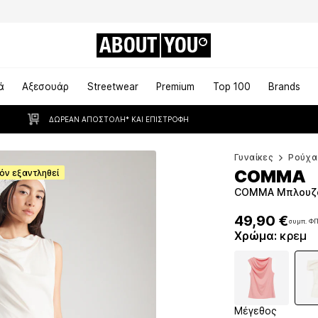
ABOUT
YOU
ά
Αξεσουάρ
Streetwear
Premium
Top 100
Brands
ΔΩΡΕΆΝ ΑΠΟΣΤΟΛΉ* ΚΑΙ ΕΠΙΣΤΡΟΦΉ
Γυναίκες
Ρούχα
COMMA
όν εξαντληθεί
COMMA Μπλουζά
49,90 €
συμπ. Φ
49,90 €
συμπ. Φ
Χρώμα
:
κρεμ
Μέγεθος