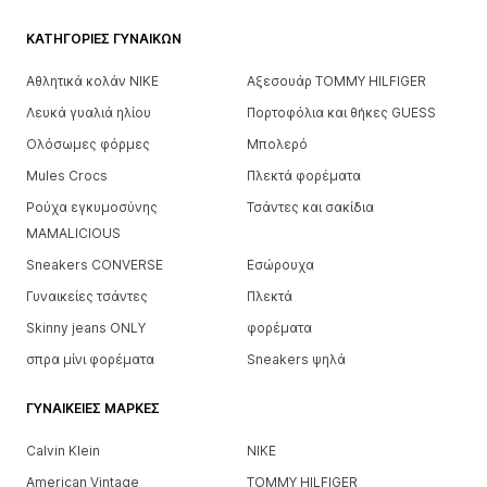
ΚΑΤΗΓΟΡΊΕΣ ΓΥΝΑΙΚΏΝ
Αθλητικά κολάν NIKE
Αξεσουάρ TOMMY HILFIGER
Λευκά γυαλιά ηλίου
Πορτοφόλια και θήκες GUESS
Ολόσωμες φόρμες
Μπολερό
Mules Crocs
Πλεκτά φορέματα
Ρούχα εγκυμοσύνης
Τσάντες και σακίδια
MAMALICIOUS
Sneakers CONVERSE
Εσώρουχα
Γυναικείες τσάντες
Πλεκτά
Skinny jeans ONLY
φορέματα
σπρα μίνι φορέματα
Sneakers ψηλά
ΓΥΝΑΙΚΕΊΕΣ ΜΆΡΚΕΣ
Calvin Klein
NIKE
American Vintage
TOMMY HILFIGER