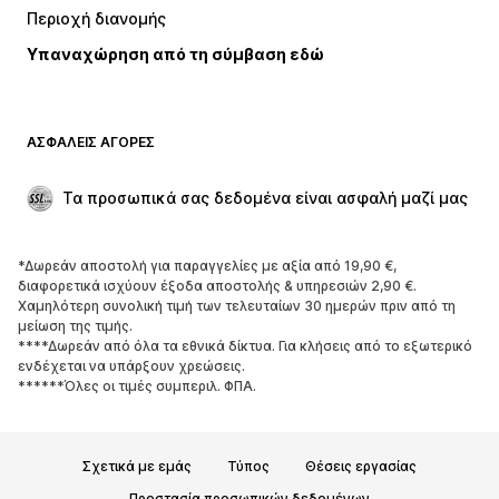
Περιοχή διανομής
Εσώρουχα
Πουκάμισα και τουνίκ
Υπαναχώρηση από τη σύμβαση εδώ
Παλτό
Φούστες
Μαγιό
Φούτερ
Μπλέιζερ
Ολόσωμες φόρμες
ΑΣΦΑΛΕΊΣ ΑΓΟΡΈΣ
Μεγάλα μεγέθη
Μόδα εγκυμοσύνης
Περιστάσεις
Aποκλειστικά
Τα προσωπικά σας δεδομένα είναι ασφαλή μαζί μας
Upcycled
*Δωρεάν αποστολή για παραγγελίες με αξία από 19,90 €,
ΠΑΠΟΎΤΣΙΑ
διαφορετικά ισχύουν έξοδα αποστολής & υπηρεσιών 2,90 €.
Χαμηλότερη συνολική τιμή των τελευταίων 30 ημερών πριν από τη
ΝΕΑ
Trending
μείωση της τιμής.
****Δωρεάν από όλα τα εθνικά δίκτυα. Για κλήσεις από το εξωτερικό
Sneakers
Μποτάκια
ενδέχεται να υπάρξουν χρεώσεις.
Γόβες και ψηλοτάκουνα
Μπότες
******Όλες οι τιμές συμπεριλ. ΦΠΑ.
Σανδάλια
Χαμηλά παπούτσια
Αθλητικά παπούτσια
Μπαλαρίνες
Σχετικά με εμάς
Τύπος
Θέσεις εργασίας
Mules
Παντόφλες
Προστασία προσωπικών δεδομένων