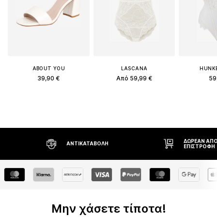
ABOUT YOU
LASCANA
HUNK
39,90 €
Από 59,99 €
59
ΔΩΡΕΆΝ ΑΠΟΣΤΟΛΉ* ΚΑΙ
ΑΝΤΙΚΑΤΑΒΟΛΉ
ΕΠΙΣΤΡΟΦΉ
Μην χάσετε τίποτα!