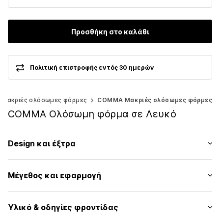
Προσθήκη στο καλάθι
Πολιτική επιστροφής εντός 30 ημερών
Μακριές ολόσωμες φόρμες
COMMA Μακριές ολόσωμες φόρμες
COMMA Ολόσωμη φόρμα σε Λευκό
Design και έξτρα
Μονόχρωμα
Μέγεθος και εφαρμογή
Μπαντό
Πιέτες
Μήκος μανικιού: Χωρίς μανίκι
Ελαστικό ζωνάρι/στρίφωμα
Υλικό & οδηγίες φροντίδας
Μήκος: Μακρύ/μάξι
Εξώπλατο/έξωμο