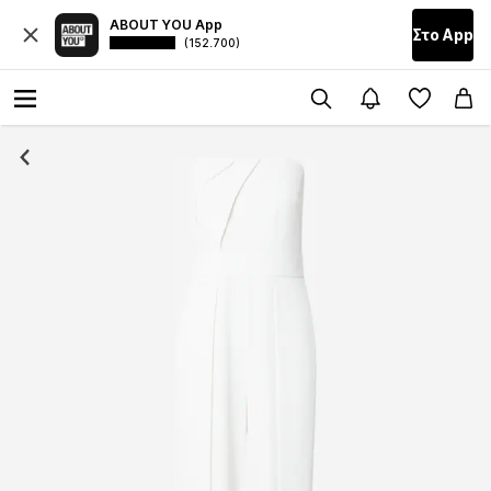
ABOUT YOU App
Στο Αpp
(152.700)