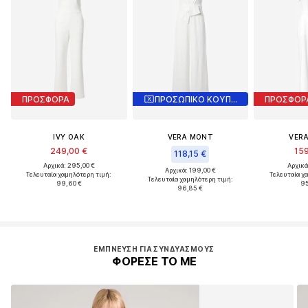
ΠΡΟΣΦΟΡΑ
ΠΡΟΣΩΠΙΚΟ ΚΟΥΠΟΝΙ
ΠΡΟΣΦΟΡ
IVY OAK
VERA MONT
VER
249,00 €
159
118,15 €
Αρχικά: 295,00 €
Αρχικά
Αρχικά: 199,00 €
Τελευταία χαμηλότερη τιμή:
Τελευταία χ
Τελευταία χαμηλότερη τιμή:
99,60 €
95
96,85 €
ΈΜΠΝΕΥΣΗ ΓΙΑ ΣΥΝΔΥΑΣΜΟΎΣ
ΦΟΡΕΣΕ ΤΟ ΜΕ