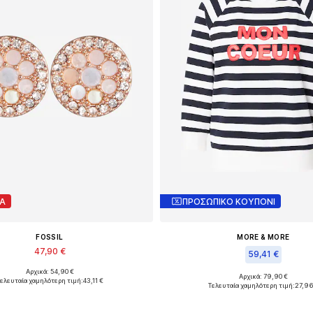
Α
ΠΡΟΣΩΠΙΚΟ ΚΟΥΠΟΝΙ
FOSSIL
MORE & MORE
47,90 €
59,41 €
Αρχικά: 54,90 €
Διαθέσιμα μεγέθη: One Size
Αρχικά: 79,90 €
ελευταία χαμηλότερη τιμή:
43,11 €
Διαθέσιμο σε πολλά μεγέθη
Τελευταία χαμηλότερη τιμή:
27,96
ροσθήκη στο καλάθι
Προσθήκη στο καλά