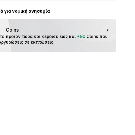
GmbH & Co. KG__
ά για νομική ανησυχία
dorf
m
Coins
το προϊόν τώρα και κέρδισε έως και 
+90
 Coins που 
αργυρώσεις σε εκπτώσεις.