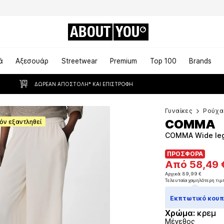
ABOUT
YOU
ά
Αξεσουάρ
Streetwear
Premium
Top 100
Brands
ΔΩΡΕΆΝ ΑΠΟΣΤΟΛΉ* ΚΑΙ ΕΠΙΣΤΡΟΦΉ
Γυναίκες
Ρούχα
COMMA
όν εξαντληθεί
COMMA Wide leg
ΠΡΟΣΦΟΡΑ
ΠΡΟΣΦΟΡΑ
Από 58,49 
Από 58,49 
Αρχικά: 89,99 €
Τελευταία χαμηλότερη τιμ
Αρχικά: 89,99 €
Τελευταία χαμηλότερη τιμ
Εκπτωτικό κουπό
Χρώμα
:
κρεμ
Μέγεθος