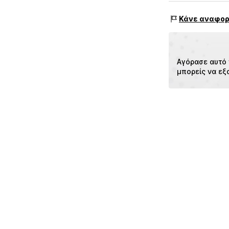
s. Oliver Sales 
s.Oliver Str. 1
Κάνε αναφορ
DE-97228 Rotten
DE
info@soliver.co
Αγόρασε αυτό 
μπορείς να εξ