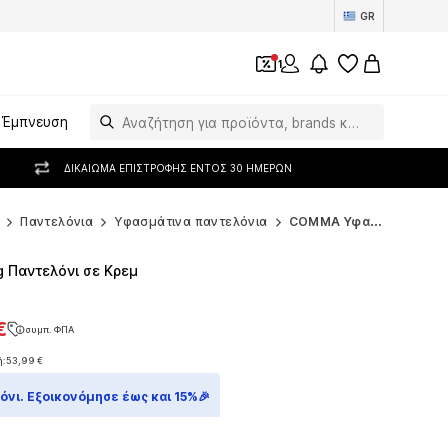
GR
1
Έμπνευση
ΔΙΚΑΊΩΜΑ ΕΠΙΣΤΡΟΦΉΣ ΕΝΤΌΣ 30 ΗΜΕΡΏΝ
Παντελόνια
Υφασμάτινα παντελόνια
COMMA Υφασμάτινα παντελόνια
 Παντελόνι σε Κρεμ
€
συμπ. ΦΠΑ
€
συμπ. ΦΠΑ
ή:
53,99 €
ή:
53,99 €
νι. Εξοικονόμησε έως και 15%🎉