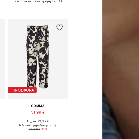
Τελευταία χαμηλότερη τιμή:
52,64 €
Προσθήκη στο καλάθι
ΠΡΟΣΦΟΡΑ
COMMA
51,99 €
Αρχικά: 79,99 €
Διαθέσιμα μεγέθη: 46 x regular, 48 x regular, 52 x regular, 54 x regular
Τελευταία χαμηλότερη τιμή:
59,99 €
-13%
Προσθήκη στο καλάθι