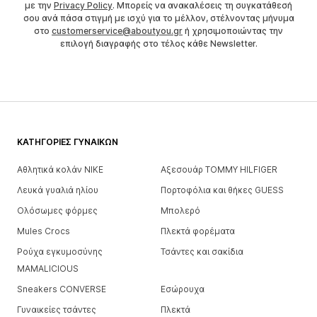
με την
Privacy Policy
. Μπορείς να ανακαλέσεις τη συγκατάθεσή
σου ανά πάσα στιγμή με ισχύ για το μέλλον, στέλνοντας μήνυμα
στο
customerservice@aboutyou.gr
ή χρησιμοποιώντας την
επιλογή διαγραφής στο τέλος κάθε Newsletter.
ΚΑΤΗΓΟΡΊΕΣ ΓΥΝΑΙΚΏΝ
Αθλητικά κολάν NIKE
Αξεσουάρ TOMMY HILFIGER
Λευκά γυαλιά ηλίου
Πορτοφόλια και θήκες GUESS
Ολόσωμες φόρμες
Μπολερό
Mules Crocs
Πλεκτά φορέματα
Ρούχα εγκυμοσύνης
Τσάντες και σακίδια
MAMALICIOUS
Sneakers CONVERSE
Εσώρουχα
Γυναικείες τσάντες
Πλεκτά