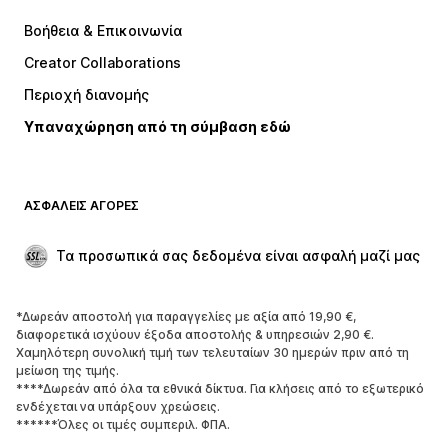
Φορέματα
Τζιν
Βοήθεια & Επικοινωνία
Μπλούζες
Παντελόνια
Creator Collaborations
Μπουφάν
Πουλόβερ και πλεκτά
Περιοχή διανομής
Εσώρουχα
Πουκάμισα και τουνίκ
Υπαναχώρηση από τη σύμβαση εδώ
Παλτό
Φούστες
Μαγιό
Φούτερ
Μπλέιζερ
Ολόσωμες φόρμες
ΑΣΦΑΛΕΊΣ ΑΓΟΡΈΣ
Μεγάλα μεγέθη
Μόδα εγκυμοσύνης
Περιστάσεις
Aποκλειστικά
Τα προσωπικά σας δεδομένα είναι ασφαλή μαζί μας
Upcycled
*Δωρεάν αποστολή για παραγγελίες με αξία από 19,90 €,
ΠΑΠΟΎΤΣΙΑ
διαφορετικά ισχύουν έξοδα αποστολής & υπηρεσιών 2,90 €.
Χαμηλότερη συνολική τιμή των τελευταίων 30 ημερών πριν από τη
ΝΕΑ
Trending
μείωση της τιμής.
****Δωρεάν από όλα τα εθνικά δίκτυα. Για κλήσεις από το εξωτερικό
Sneakers
Μποτάκια
ενδέχεται να υπάρξουν χρεώσεις.
Γόβες και ψηλοτάκουνα
Μπότες
******Όλες οι τιμές συμπεριλ. ΦΠΑ.
Σανδάλια
Χαμηλά παπούτσια