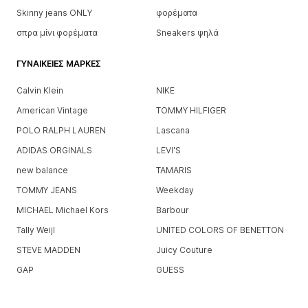
Skinny jeans ONLY
φορέματα
σπρα μίνι φορέματα
Sneakers ψηλά
ΓΥΝΑΙΚΕΊΕΣ ΜΆΡΚΕΣ
Calvin Klein
NIKE
American Vintage
TOMMY HILFIGER
POLO RALPH LAUREN
Lascana
ADIDAS ORGINALS
LEVI'S
new balance
TAMARIS
TOMMY JEANS
Weekday
MICHAEL Michael Kors
Barbour
Tally Weijl
UNITED COLORS OF BENETTON
STEVE MADDEN
Juicy Couture
GAP
GUESS