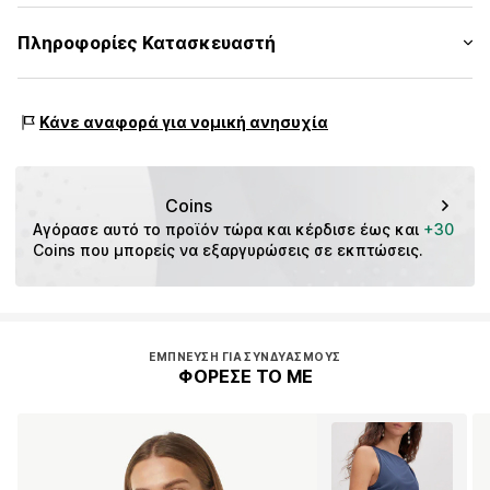
Εφαρμογή: Στενή εφαρμογή
Αριθμός Αντικειμένου.
CMM99o9001000002
Υλικό: 80% Βισκόζη (LENZING™ ECOVERO™), 20%
Πληροφορίες Κατασκευαστή
Πίνακας μεγεθών
Πολυαμίδιο - PA
s. Oliver Sales GmbH & Co. KG__
Είδος υλικού: Λεπτή πλέξη
s.Oliver Str. 1
Χώρα προέλευσης: Κίνα
Κάνε αναφορά για νομική ανησυχία
DE-97228 Rottendorf
DE
info@soliver.com
Coins
Αγόρασε αυτό το προϊόν τώρα και κέρδισε έως και 
+30
Coins που μπορείς να εξαργυρώσεις σε εκπτώσεις.
ΈΜΠΝΕΥΣΗ ΓΙΑ ΣΥΝΔΥΑΣΜΟΎΣ
ΦΟΡΕΣΕ ΤΟ ΜΕ