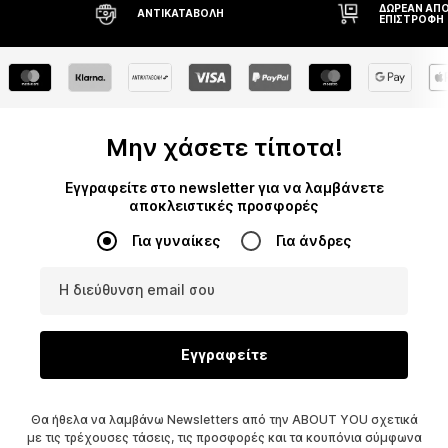
ΔΩΡΕΆΝ ΑΠΟΣΤΟΛΉ* ΚΑΙ
ΔΙΚΑΊΩΜΑ Ε
ΕΠΙΣΤΡΟΦΉ
ΗΜΕΡΏΝ
Μην χάσετε τίποτα!
Εγγραφείτε στο newsletter για να λαμβάνετε
αποκλειστικές προσφορές
Για γυναίκες
Για άνδρες
Η διεύθυνση email σου
Εγγραφείτε
Θα ήθελα να λαμβάνω Newsletters από την ABOUT YOU σχετικά
με τις τρέχουσες τάσεις, τις προσφορές και τα κουπόνια σύμφωνα