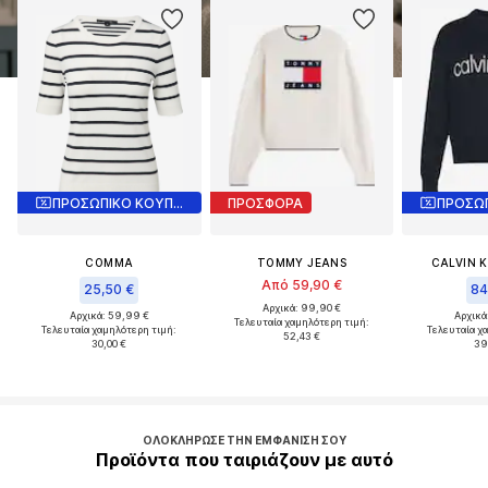
ΠΡΟΣΩΠΙΚΟ ΚΟΥΠΟΝΙ
ΠΡΟΣΦΟΡΑ
COMMA
TOMMY JEANS
CALVIN K
Από 59,90 €
25,50 €
84
Αρχικά: 99,90 €
Αρχικά: 59,99 €
Αρχικά
Τελευταία χαμηλότερη τιμή:
Τελευταία χαμηλότερη τιμή:
Τελευταία χ
52,43 €
30,00 €
39
ΟΛΟΚΛΉΡΩΣΕ ΤΗΝ ΕΜΦΆΝΙΣΉ ΣΟΥ
Προϊόντα που ταιριάζουν με αυτό