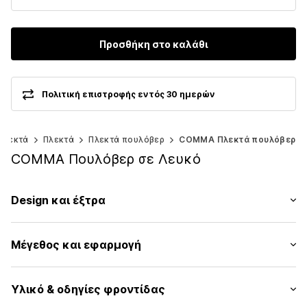
Προσθήκη στο καλάθι
Πολιτική επιστροφής εντός 30 ημερών
πλεκτά
Πλεκτά
Πλεκτά πουλόβερ
COMMA Πλεκτά πουλόβερ
COMMA Πουλόβερ σε Λευκό
Design και έξτρα
ριγέ
Μέγεθος και εφαρμογή
Πλεκτά
Στρόγγυλη λαιμόκοψη
Μήκος μανικιού: Μισό μανίκι
Ίσιο στρίφωμα
Υλικό & οδηγίες φροντίδας
Μήκος: Μήκος κανονικό
Σχέδιο all over