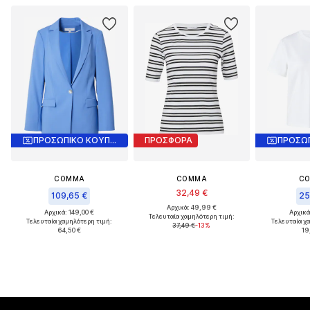
ΠΡΟΣΩΠΙΚΟ ΚΟΥΠΟΝΙ
ΠΡΟΣΦΟΡΑ
COMMA
COMMA
C
32,49 €
109,65 €
25
Αρχικά: 49,99 €
Αρχικά: 149,00 €
Αρχικά
Τελευταία χαμηλότερη τιμή:
Τελευταία χαμηλότερη τιμή:
Τελευταία χ
37,49 €
-13%
64,50 €
19