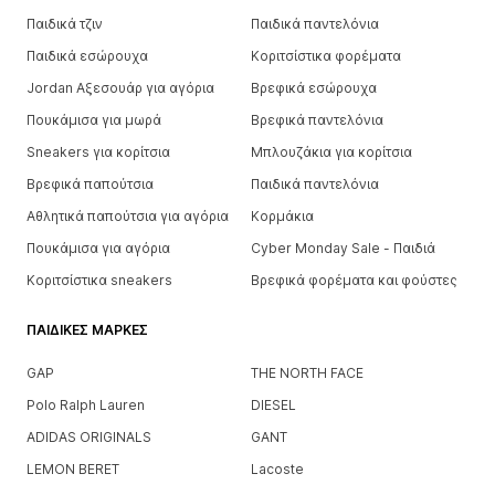
Παιδικά τζιν
Παιδικά παντελόνια
Παιδικά εσώρουχα
Κοριτσίστικα φορέματα
Jordan Αξεσουάρ για αγόρια
Βρεφικά εσώρουχα
Πουκάμισα για μωρά
Βρεφικά παντελόνια
Sneakers για κορίτσια
Μπλουζάκια για κορίτσια
Βρεφικά παπούτσια
Παιδικά παντελόνια
Αθλητικά παπούτσια για αγόρια
Κορμάκια
Πουκάμισα για αγόρια
Cyber Monday Sale - Παιδιά
Κοριτσίστικα sneakers
Βρεφικά φορέματα και φούστες
ΠΑΙΔΙΚΈΣ ΜΆΡΚΕΣ
GAP
THE NORTH FACE
Polo Ralph Lauren
DIESEL
ADIDAS ORIGINALS
GANT
LEMON BERET
Lacoste