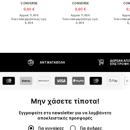
CONVERSE
CONVERSE
CON
9,90 €
9,90 €
9,
Αρχικά: 11,90 €
Αρχικά: 11,90 €
Αρχικά
Τελευταία χαμηλότερη τιμή:
Τελευταία χαμηλότερη τιμή:
Τελευταία χ
8,90 €
8,90 €
8
ΔΩΡΕΆΝ ΑΠΟΣΤΟΛΉ
ΑΝΤΙΚΑΤΑΒΟΛΉ
ΕΠΙΣΤΡΟΦΉ
Μην χάσετε τίποτα!
Εγγραφείτε στο newsletter για να λαμβάνετε
αποκλειστικές προσφορές
Για γυναίκες
Για άνδρες