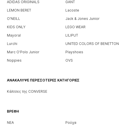
ADIDAS ORIGINALS
GANT
LEMON BERET
Lacoste
O'NEILL
Jack & Jones Junior
KIDS ONLY
LEGO WEAR
Mayoral
LILIPUT
Lurchi
UNITED COLORS OF BENETTON
Marc O'Polo Junior
Playshoes
Noppies
OVS
ΑΝΑΚΆΛΥΨΕ ΠΕΡΙΣΣΌΤΕΡΕΣ ΚΑΤΗΓΟΡΊΕΣ
Κάλτσες της CONVERSE
ΒΡΈΦΗ
ΝΕΑ
Ρούχα