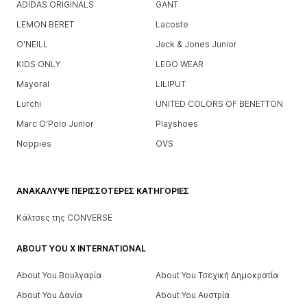
ADIDAS ORIGINALS
GANT
LEMON BERET
Lacoste
O'NEILL
Jack & Jones Junior
KIDS ONLY
LEGO WEAR
Mayoral
LILIPUT
Lurchi
UNITED COLORS OF BENETTON
Marc O'Polo Junior
Playshoes
Noppies
OVS
ΑΝΑΚΆΛΥΨΕ ΠΕΡΙΣΣΌΤΕΡΕΣ ΚΑΤΗΓΟΡΊΕΣ
Κάλτσες της CONVERSE
ABOUT YOU X INTERNATIONAL
About You Βουλγαρία
About You Τσεχική Δημοκρατία
About You Δανία
About You Αυστρία