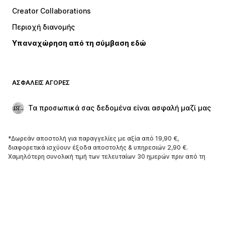
Creator Collaborations
Περιοχή διανομής
Υπαναχώρηση από τη σύμβαση εδώ
ΑΣΦΑΛΕΊΣ ΑΓΟΡΈΣ
Τα προσωπικά σας δεδομένα είναι ασφαλή μαζί μας
*Δωρεάν αποστολή για παραγγελίες με αξία από 19,90 €,
διαφορετικά ισχύουν έξοδα αποστολής & υπηρεσιών 2,90 €.
Χαμηλότερη συνολική τιμή των τελευταίων 30 ημερών πριν από τη
μείωση της τιμής.
****Δωρεάν από όλα τα εθνικά δίκτυα. Για κλήσεις από το εξωτερικό
ενδέχεται να υπάρξουν χρεώσεις.
******Όλες οι τιμές συμπεριλ. ΦΠΑ.