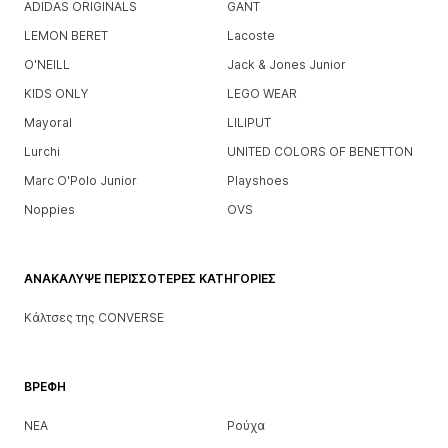
ADIDAS ORIGINALS
GANT
LEMON BERET
Lacoste
O'NEILL
Jack & Jones Junior
KIDS ONLY
LEGO WEAR
Mayoral
LILIPUT
Lurchi
UNITED COLORS OF BENETTON
Marc O'Polo Junior
Playshoes
Noppies
OVS
ΑΝΑΚΆΛΥΨΕ ΠΕΡΙΣΣΌΤΕΡΕΣ ΚΑΤΗΓΟΡΊΕΣ
Κάλτσες της CONVERSE
ΒΡΈΦΗ
ΝΕΑ
Ρούχα