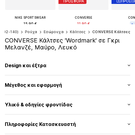
ΠΡΟΣΦΟΡΑ
NIKE SPORTSWEAR
CONVERSE
CON
15,90 €
11,90 €
9,
Αρχικά: 15,90 €
γ. 92-140)
Ρούχα
Εσώρουχα
Κάλτσες
CONVERSE Κάλτσες
Αρχικά
Τελευταία χαμηλότερη τιμή:
Διαθέσιμα μεγέθη: 19-32
Τελευταία χ
5,81 €
CONVERSE Κάλτσες 'Wordmark' σε Γκρι
5
Προσθήκη στο καλάθι
Μελανζέ, Μαύρο, Λευκό
Διαθέσιμα μεγέθη: 5-7Y
Διαθέσιμα
Προσθήκη στο καλάθι
Προσθήκη
Design και έξτρα
Εκτύπωση λογοτύπου
Μέγεθος και εφαρμογή
Ζέρσεϊ
Κεντημένο λογότυπο
Συσκευασία: 5
Δομημένη λαβή
Υλικό & οδηγίες φροντίδας
Μαλακή λαβή
Αριθμός Αντικειμένου.
Con2194002000001
Υλικό: 97% Πολυεστέρας - PES, 3% Ελαστάνη
Πληροφορίες Κατασκευαστή
Χώρα προέλευσης: Κίνα