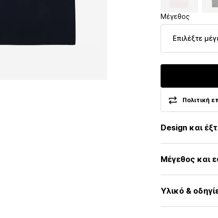
Μέγεθος
Επιλέξτε μέγ
Πολιτική ε
Design και έξ
Εκτύπωση λο
Μέγεθος και 
Ζέρσεϊ
Στρόγγυλη λα
Μήκος μανικιο
Γαζωμένο στ
Υλικό & οδηγί
Εφαρμογή: Κα
Ίσιο στρίφωμ
Necktape