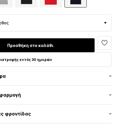
εθος
Προσθήκη στο καλάθι
πιστροφής εντός 30 ημερών
τρα
γοτύπου
εφαρμογή
ιμόκοψη
ύ: Μανίκι ένα τέταρτο
ρίφωμα/άκρη
ες φροντίδας
νονική εφαρμογή
α