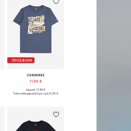
ΠΡΟΣΦΟΡΑ
CONVERSE
11,90 €
Αρχικά: 17,90 €
28-140, 147-163, 163-176
Διαθέσιμα μεγέθη: 128-132, 134-146, 147-163, 164-176
Τελευταία χαμηλότερη τιμή:
8,95 €
Προσθήκη στο καλάθι