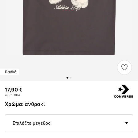
Παιδιά
17,90 €
17,90 €
συμπ. ΦΠΑ
συμπ. ΦΠΑ
Χρώμα
:
ανθρακί
Επιλέξτε μέγεθος