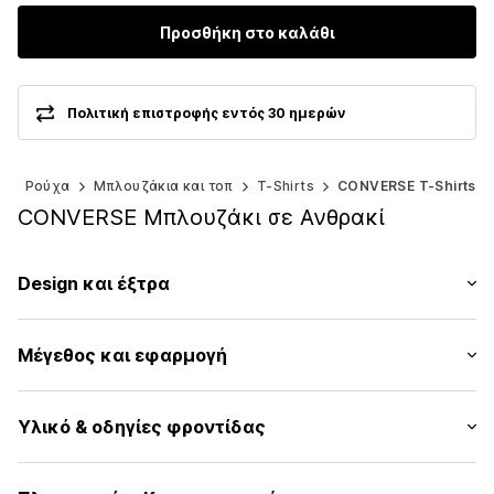
Προσθήκη στο καλάθι
Πολιτική επιστροφής εντός 30 ημερών
)
Ρούχα
Μπλουζάκια και τοπ
T-Shirts
CONVERSE T-Shirts
CONVERSE Μπλουζάκι σε Ανθρακί
Design και έξτρα
Εκτύπωση λογοτύπου
Μέγεθος και εφαρμογή
Ζέρσεϊ
Στρόγγυλη λαιμόκοψη
Μήκος μανικιού: Μανίκι ένα τέταρτο
Γαζωμένο στρίφωμα/άκρη
Υλικό & οδηγίες φροντίδας
Μήκος: Μήκος κανονικό
Λαιμός με μανσέτα/πλεκτό ριπ
Εφαρμογή: Κανονική εφαρμογή
Ίσιο στρίφωμα
Υλικό: 60% Βαμβάκι, 40% Πολυεστέρας - PES