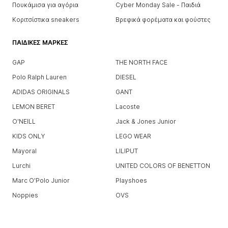
Πουκάμισα για αγόρια
Cyber Monday Sale - Παιδιά
Κοριτσίστικα sneakers
Βρεφικά φορέματα και φούστες
ΠΑΙΔΙΚΈΣ ΜΆΡΚΕΣ
GAP
THE NORTH FACE
Polo Ralph Lauren
DIESEL
ADIDAS ORIGINALS
GANT
LEMON BERET
Lacoste
O'NEILL
Jack & Jones Junior
KIDS ONLY
LEGO WEAR
Mayoral
LILIPUT
Lurchi
UNITED COLORS OF BENETTON
Marc O'Polo Junior
Playshoes
Noppies
OVS