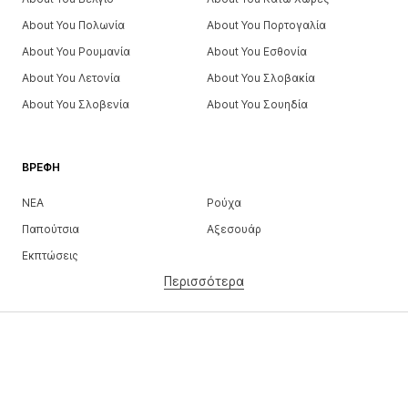
About You Πολωνία
About You Πορτογαλία
About You Ρουμανία
About You Εσθονία
About You Λετονία
About You Σλοβακία
About You Σλοβενία
About You Σουηδία
ΒΡΈΦΗ
ΝΕΑ
Ρούχα
Παπούτσια
Αξεσουάρ
Εκπτώσεις
Περισσότερα
ΚΟΡΊΤΣΙΑ
Παιδιά (Μεγ. 92-140)
Έφηβοι (Μεγ. 140-176)
ΑΓΌΡΙΑ