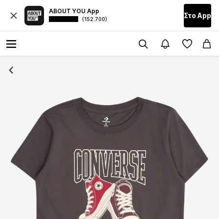
ABOUT YOU App
Στο Αpp
(152.700)