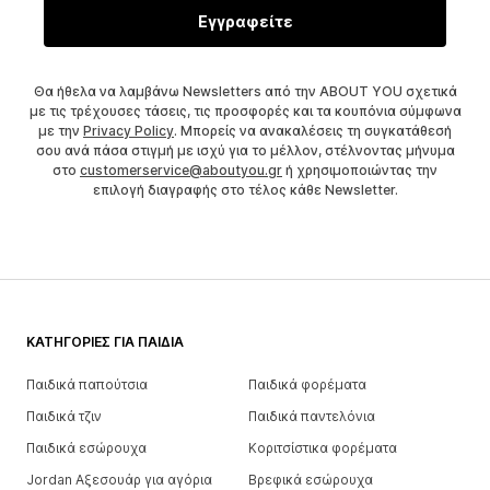
Εγγραφείτε
Θα ήθελα να λαμβάνω Newsletters από την ABOUT YOU σχετικά
με τις τρέχουσες τάσεις, τις προσφορές και τα κουπόνια σύμφωνα
με την
Privacy Policy
. Μπορείς να ανακαλέσεις τη συγκατάθεσή
σου ανά πάσα στιγμή με ισχύ για το μέλλον, στέλνοντας μήνυμα
στο
customerservice@aboutyou.gr
ή χρησιμοποιώντας την
επιλογή διαγραφής στο τέλος κάθε Newsletter.
ΚΑΤΗΓΟΡΊΕΣ ΓΙΑ ΠΑΙΔΙΆ
Παιδικά παπούτσια
Παιδικά φορέματα
Παιδικά τζιν
Παιδικά παντελόνια
Παιδικά εσώρουχα
Κοριτσίστικα φορέματα
Jordan Αξεσουάρ για αγόρια
Βρεφικά εσώρουχα