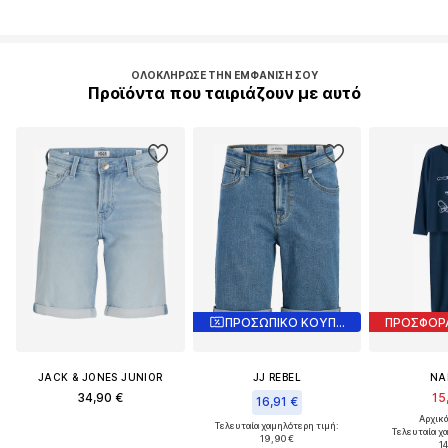
ΟΛΟΚΛΉΡΩΣΕ ΤΗΝ ΕΜΦΆΝΙΣΉ ΣΟΥ
Προϊόντα που ταιριάζουν με αυτό
ΠΡΟΣΩΠΙΚΟ ΚΟΥΠΟΝΙ
ΠΡΟΣΦΟΡ
JACK & JONES JUNIOR
JJ REBEL
NA
34,90 €
15
16,91 €
Αρχικά
Τελευταία χαμηλότερη τιμή:
Τελευταία χ
19,90 €
14