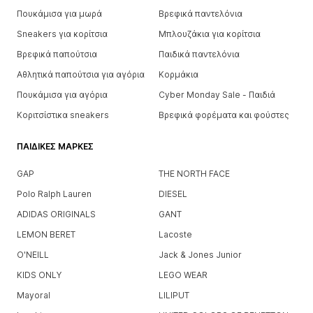
Πουκάμισα για μωρά
Βρεφικά παντελόνια
Sneakers για κορίτσια
Μπλουζάκια για κορίτσια
Βρεφικά παπούτσια
Παιδικά παντελόνια
Αθλητικά παπούτσια για αγόρια
Κορμάκια
Πουκάμισα για αγόρια
Cyber Monday Sale - Παιδιά
Κοριτσίστικα sneakers
Βρεφικά φορέματα και φούστες
ΠΑΙΔΙΚΈΣ ΜΆΡΚΕΣ
GAP
THE NORTH FACE
Polo Ralph Lauren
DIESEL
ADIDAS ORIGINALS
GANT
LEMON BERET
Lacoste
O'NEILL
Jack & Jones Junior
KIDS ONLY
LEGO WEAR
Mayoral
LILIPUT