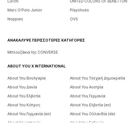
Lurchi
UNITED COLORS OF BENETTON
Marc O'Polo Junior
Playshoes
Noppies
OVS
ΑΝΑΚΆΛΥΨΕ ΠΕΡΙΣΣΌΤΕΡΕΣ ΚΑΤΗΓΟΡΊΕΣ
Μπλουζάκια της CONVERSE
ABOUT YOU X INTERNATIONAL
About You Βουλγαρία
About You Τσεχική Δημοκρατία
About You Δανία
About You Αυστρία
About You Ελβετία
About You Γερμανία
About You Κύπρος
About You Ελβετία (en)
About You Γερμανία (en)
About You Ολλανδία (de)
About You Ισπανία
About You Εσθονία
About You Φινλανδία
About You Βέλγιο (fr)