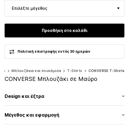
Επιλέξτε μέγεθος
Προσθήκη στο καλάθι
Πολιτική επιστροφής εντός 30 ημερών
ύχα
Μπλουζάκια και πουκάμισα
T-Shirts
CONVERSE T-Shirts
CONVERSE Μπλουζάκι σε Μαύρο
Design και έξτρα
Εκτύπωση λογοτύπου
Μέγεθος και εφαρμογή
Ζέρσεϊ
Στρόγγυλη λαιμόκοψη
Μήκος μανικιού: Μανίκι ένα τέταρτο