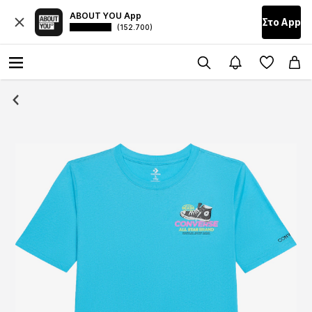
ABOUT YOU App
Στο Αpp
(152.700)