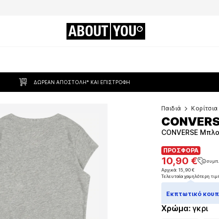
ABOUT
YOU
ΔΩΡΕΆΝ ΑΠΟΣΤΟΛΉ* ΚΑΙ ΕΠΙΣΤΡΟΦΉ
Παιδιά
Κορίτσια
CONVER
CONVERSE Μπλου
ΠΡΟΣΦΟΡΑ
ΠΡΟΣΦΟΡΑ
10,90 €
συμπ
10,90 €
συμπ
Αρχικά: 15,90 €
Τελευταία χαμηλότερη τιμ
Αρχικά: 15,90 €
Τελευταία χαμηλότερη τιμ
Εκπτωτικό κουπό
Χρώμα
:
γκρι