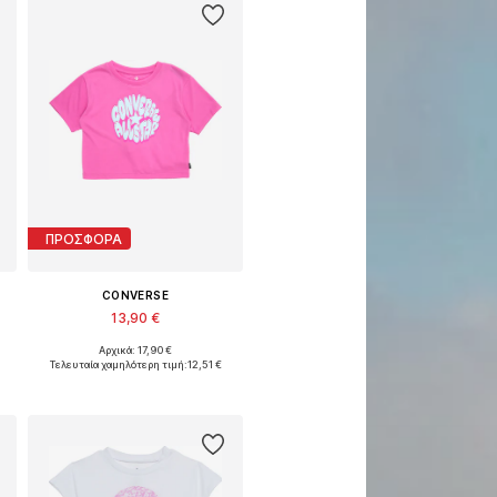
ΠΡΟΣΦΟΡΑ
CONVERSE
13,90 €
Αρχικά: 17,90 €
28-140, 147-163, 163-176
Διαθέσιμο σε πολλά μεγέθη
Τελευταία χαμηλότερη τιμή:
12,51 €
Προσθήκη στο καλάθι