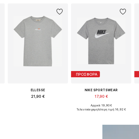
ΠΡΟΣΦΟΡΑ
ELLESSE
NIKE SPORTSWEAR
21,90 €
17,90 €
Αρχικά: 19,90 €
Διαθέσιμα μεγέθη: 128-134, 140-146, 152-158, 158-164
Διαθέσιμο σε πολλά μεγέθη
28-138, 138-147, 147-158
Τελευταία χαμηλότερη τιμή:
16,92 €
Προσθήκη στο καλάθι
Προσθήκη στο καλάθι