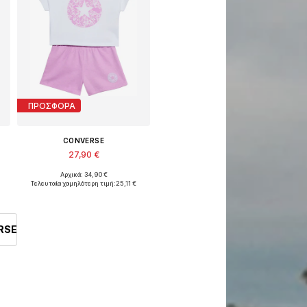
ΠΡΟΣΦΟΡΑ
CONVERSE
27,90 €
Αρχικά: 34,90 €
Διαθέσιμα μεγέθη: 74-80, 80-86, 86-92
θη: 110-122, 140-146, 152-158
Τελευταία χαμηλότερη τιμή:
25,11 €
Προσθήκη στο καλάθι
RSE