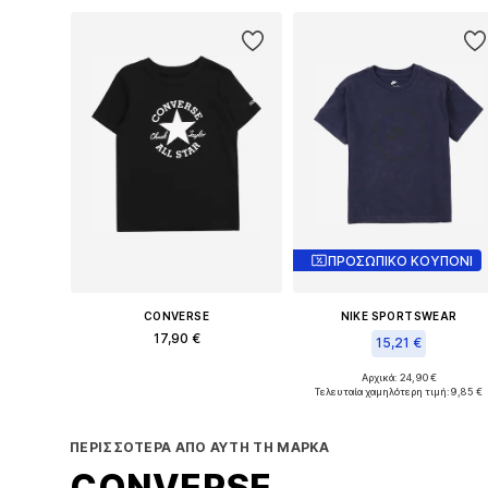
ΠΡΟΣΩΠΙΚΟ ΚΟΥΠΟΝΙ
CONVERSE
NIKE SPORTSWEAR
17,90 €
15,21 €
Διαθέσιμα μεγέθη: 122-128, 134-140, 146-152, 158
Αρχικά: 24,90 €
Διαθέσιμα μεγέθη: 122-128, 1
Τελευταία χαμηλότερη τιμή:
9,85 €
Προσθήκη στο καλάθι
Προσθήκη στο καλάθι
ΠΕΡΙΣΣΌΤΕΡΑ ΑΠΌ ΑΥΤΉ ΤΗ ΜΆΡΚΑ
CONVERSE