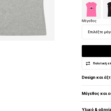
Μέγεθος
Επιλέξτε μέγ
Πολιτική ε
Design και έξ
Εκτύπωση λο
Μέγεθος και 
Ζέρσεϊ
Στρόγγυλη λα
Μήκος μανικιο
Γαζωμένο στ
Υλικό & οδηγί
Μήκος: Μήκος