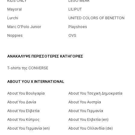
KIDS ONLY
LEGO WEAR
Mayoral
LILIPUT
Lurchi
UNITED COLORS OF BENETTON
Marc O'Polo Junior
Playshoes
Noppies
OVS
ΑΝΑΚΆΛΥΨΕ ΠΕΡΙΣΣΌΤΕΡΕΣ ΚΑΤΗΓΟΡΊΕΣ
T-shirts της CONVERSE
ABOUT YOU X INTERNATIONAL
About You Βουλγαρία
About You Τσεχική Δημοκρατία
About You Δανία
About You Αυστρία
About You Ελβετία
About You Γερμανία
About You Κύπρος
About You Ελβετία (en)
About You Γερμανία (en)
About You Ολλανδία (de)