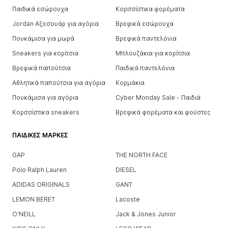
Παιδικά εσώρουχα
Κοριτσίστικα φορέματα
Jordan Αξεσουάρ για αγόρια
Βρεφικά εσώρουχα
Πουκάμισα για μωρά
Βρεφικά παντελόνια
Sneakers για κορίτσια
Μπλουζάκια για κορίτσια
Βρεφικά παπούτσια
Παιδικά παντελόνια
Αθλητικά παπούτσια για αγόρια
Κορμάκια
Πουκάμισα για αγόρια
Cyber Monday Sale - Παιδιά
Κοριτσίστικα sneakers
Βρεφικά φορέματα και φούστες
ΠΑΙΔΙΚΈΣ ΜΆΡΚΕΣ
GAP
THE NORTH FACE
Polo Ralph Lauren
DIESEL
ADIDAS ORIGINALS
GANT
LEMON BERET
Lacoste
O'NEILL
Jack & Jones Junior