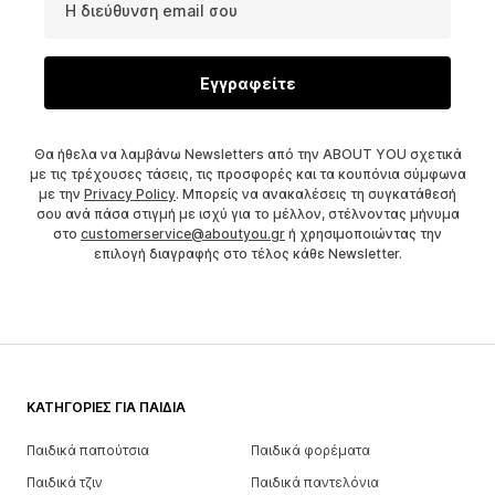
Η διεύθυνση email σου
Εγγραφείτε
Θα ήθελα να λαμβάνω Newsletters από την ABOUT YOU σχετικά
με τις τρέχουσες τάσεις, τις προσφορές και τα κουπόνια σύμφωνα
με την
Privacy Policy
. Μπορείς να ανακαλέσεις τη συγκατάθεσή
σου ανά πάσα στιγμή με ισχύ για το μέλλον, στέλνοντας μήνυμα
στο
customerservice@aboutyou.gr
ή χρησιμοποιώντας την
επιλογή διαγραφής στο τέλος κάθε Newsletter.
ΚΑΤΗΓΟΡΊΕΣ ΓΙΑ ΠΑΙΔΙΆ
Παιδικά παπούτσια
Παιδικά φορέματα
Παιδικά τζιν
Παιδικά παντελόνια