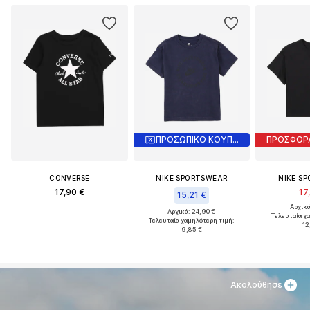
ΠΡΟΣΩΠΙΚΟ ΚΟΥΠΟΝΙ
ΠΡΟΣΦΟΡ
CONVERSE
NIKE SPORTSWEAR
NIKE S
17,90 €
17
15,21 €
Αρχικά
Αρχικά: 24,90 €
Τελευταία χ
Τελευταία χαμηλότερη τιμή:
12
9,85 €
Ακολούθησε