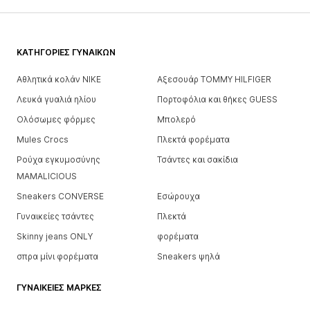
ΚΑΤΗΓΟΡΊΕΣ ΓΥΝΑΙΚΏΝ
Αθλητικά κολάν NIKE
Αξεσουάρ TOMMY HILFIGER
Λευκά γυαλιά ηλίου
Πορτοφόλια και θήκες GUESS
Ολόσωμες φόρμες
Μπολερό
Mules Crocs
Πλεκτά φορέματα
Ρούχα εγκυμοσύνης
Τσάντες και σακίδια
MAMALICIOUS
Sneakers CONVERSE
Εσώρουχα
Γυναικείες τσάντες
Πλεκτά
Skinny jeans ONLY
φορέματα
σπρα μίνι φορέματα
Sneakers ψηλά
ΓΥΝΑΙΚΕΊΕΣ ΜΆΡΚΕΣ