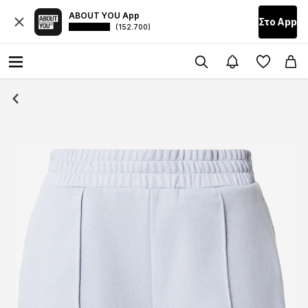
ABOUT YOU App
Στο Αpp
(152.700)