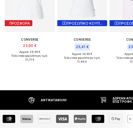
ΠΡΟΣΦΟΡΑ
ΠΡΟΣΩΠΙΚΟ ΚΟΥΠΟΝΙ
CONVERSE
CONVERSE
CON
23,90 €
25,41 €
23
Αρχικά: 29,90 €
Αρχικά: 34,90 €
Αρχικά
Τελευταία χαμηλότερη τιμή:
Τελευταία χαμηλότερη τιμή:
Τελευταία χ
21,51 €
11,96 €
13
ΔΩΡΕΆΝ ΑΠΟΣΤΟΛΉ* ΚΑΙ
ΔΙΚΑΊΩΜΑ Ε
ΕΠΙΣΤΡΟΦΉ
ΗΜΕΡΏΝ