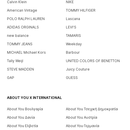
Calvin Klein
NIKE
American Vintage
TOMMY HILFIGER
POLO RALPH LAUREN
Lascana
ADIDAS ORGINALS
LEVI'S
new balance
TAMARIS
TOMMY JEANS
Weekday
MICHAEL Michael Kors
Barbour
Tally Weijl
UNITED COLORS OF BENETTON
STEVE MADDEN
Juicy Couture
GAP
GUESS
ABOUT YOU X INTERNATIONAL
About You Βουλγαρία
About You Τσεχική Δημοκρατία
About You Δανία
About You Αυστρία
About You Ελβετία
About You Γερμανία