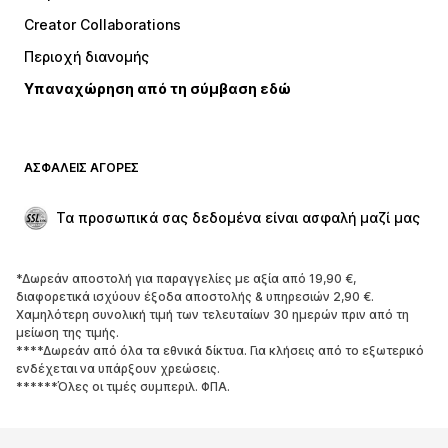
Μπλούζες
Παντελόνια
Creator Collaborations
Μπουφάν
Πουλόβερ και πλεκτά
Περιοχή διανομής
Εσώρουχα
Πουκάμισα και τουνίκ
Υπαναχώρηση από τη σύμβαση εδώ
Παλτό
Φούστες
Μαγιό
Φούτερ
Μπλέιζερ
Ολόσωμες φόρμες
ΑΣΦΑΛΕΊΣ ΑΓΟΡΈΣ
Μεγάλα μεγέθη
Μόδα εγκυμοσύνης
Περιστάσεις
Aποκλειστικά
Τα προσωπικά σας δεδομένα είναι ασφαλή μαζί μας
Upcycled
*Δωρεάν αποστολή για παραγγελίες με αξία από 19,90 €,
ΠΑΠΟΎΤΣΙΑ
διαφορετικά ισχύουν έξοδα αποστολής & υπηρεσιών 2,90 €.
Χαμηλότερη συνολική τιμή των τελευταίων 30 ημερών πριν από τη
ΝΕΑ
Trending
μείωση της τιμής.
****Δωρεάν από όλα τα εθνικά δίκτυα. Για κλήσεις από το εξωτερικό
Sneakers
Μποτάκια
ενδέχεται να υπάρξουν χρεώσεις.
Γόβες και ψηλοτάκουνα
Μπότες
******Όλες οι τιμές συμπεριλ. ΦΠΑ.
Σανδάλια
Χαμηλά παπούτσια
Αθλητικά παπούτσια
Μπαλαρίνες