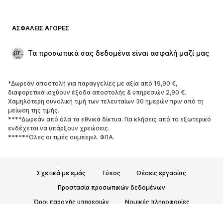
ΑΣΦΑΛΕΊΣ ΑΓΟΡΈΣ
Τα προσωπικά σας δεδομένα είναι ασφαλή μαζί μας
*Δωρεάν αποστολή για παραγγελίες με αξία από 19,90 €,
διαφορετικά ισχύουν έξοδα αποστολής & υπηρεσιών 2,90 €.
Χαμηλότερη συνολική τιμή των τελευταίων 30 ημερών πριν από τη
μείωση της τιμής.
****Δωρεάν από όλα τα εθνικά δίκτυα. Για κλήσεις από το εξωτερικό
ενδέχεται να υπάρξουν χρεώσεις.
******Όλες οι τιμές συμπεριλ. ΦΠΑ.
Σχετικά με εμάς
Τύπος
Θέσεις εργασίας
Προστασία προσωπικών δεδομένων
Όροι παροχής υπηρεσιών
Νομικές πληροφορίες
Προσβασιμότητα
Ασφάλεια Προϊόντων