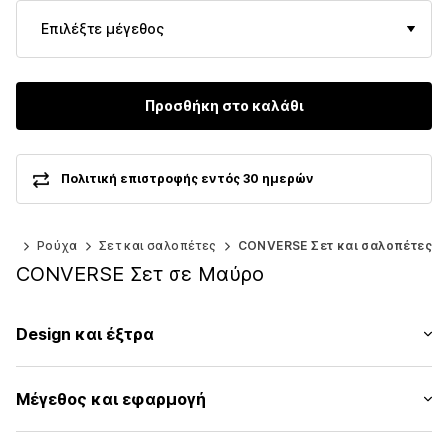
Επιλέξτε μέγεθος
Προσθήκη στο καλάθι
Πολιτική επιστροφής εντός 30 ημερών
40)
Ρούχα
Σετ και σαλοπέτες
CONVERSE Σετ και σαλοπέτες
CONVERSE Σετ σε Μαύρο
Design και έξτρα
Εκτύπωση λογοτύπου
Μέγεθος και εφαρμογή
Ζέρσεϊ
Λαιμός με μανσέτα/πλεκτό ριπ
Μήκος μανικιού: Μανίκι ένα τέταρτο