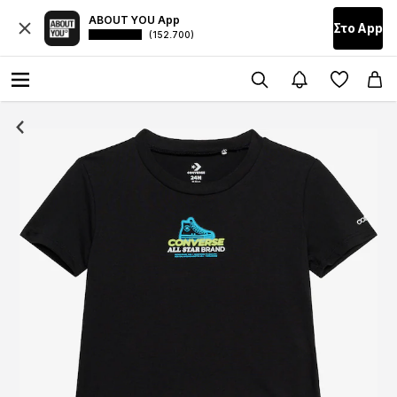
ABOUT YOU App
Στο Αpp
(152.700)