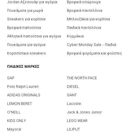
Jordan Αξεσουάρ για αγόρια
Βρεφικά εσώρουχα
Πουκάμισα για μωρά
Βρεφικά παντελόνια
Sneakers για κορίτσια
Μπλουζάκια για κορίτσια
Βρεφικά παπούτσια
Παιδικά παντελόνια
Αθλητικά παπούτσια για αγόρια
Κορμάκια
Πουκάμισα για αγόρια
Cyber Monday Sale - Παιδιά
Κοριτσίστικα sneakers
Βρεφικά φορέματα και φούστες
ΠΑΙΔΙΚΈΣ ΜΆΡΚΕΣ
GAP
THE NORTH FACE
Polo Ralph Lauren
DIESEL
ADIDAS ORIGINALS
GANT
LEMON BERET
Lacoste
O'NEILL
Jack & Jones Junior
KIDS ONLY
LEGO WEAR
Mayoral
LILIPUT