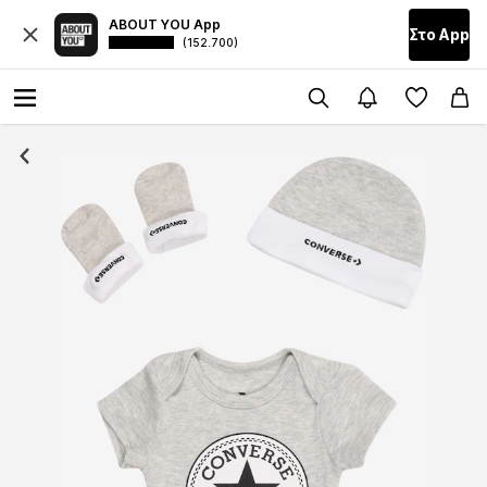
ABOUT YOU App
Στο Αpp
(152.700)