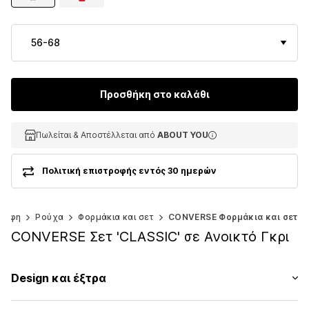
56-68
Προσθήκη στο καλάθι
Πωλείται & Αποστέλλεται από
Πωλείται & Αποστέλλεται από
Πωλείται & Αποστέλλεται από
ABOUT YOU
ABOUT YOU
ABOUT YOU
Πολιτική επιστροφής εντός 30 ημερών
ρέφη
Ρούχα
Φορμάκια και σετ
CONVERSE Φορμάκια και σετ
CONVERSE Σετ 'CLASSIC' σε Ανοικτό Γκρι
Design και έξτρα
Εκτύπωση λογοτύπου