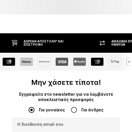
ΔΩΡΕΆΝ ΑΠΟΣΤΟΛΉ* ΚΑΙ
ΔΙΚΑΊΩΜΑ Ε
ΕΠΙΣΤΡΟΦΉ
ΗΜΕΡΏΝ
Μην χάσετε τίποτα!
Εγγραφείτε στο newsletter για να λαμβάνετε
αποκλειστικές προσφορές
Για γυναίκες
Για άνδρες
Η διεύθυνση email σου