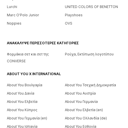
Lurchi
UNITED COLORS OF BENETTON
Marc O'Polo Junior
Playshoes
Noppies
OVS
ΑΝΑΚΆΛΥΨΕ ΠΕΡΙΣΣΌΤΕΡΕΣ ΚΑΤΗΓΟΡΊΕΣ
Φορμάκια σετ και σετ της
Ρούχα, Εκτύπωση λογοτύπου
CONVERSE
ABOUT YOU X INTERNATIONAL
About You Βουλγαρία
About You Τσεχική Δημοκρατία
About You Δανία
About You Αυστρία
About You Ελβετία
About You Γερμανία
About You Κύπρος
About You Ελβετία (en)
About You Γερμανία (en)
About You Ολλανδία (de)
About You Ισπανία
About You Εσθονία