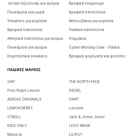
Jordan Αξεσουάρ για αγόρια
Βρεφικά εσώρουχα
Πουκάμισα για μωρά
Βρεφικά παντελόνια
Sneakers για κορίτσια
Μπλουζάκια για κορίτσια
Βρεφικά παπούτσια
Παιδικά παντελόνια
Αθλητικά παπούτσια για αγόρια
Κορμάκια
Πουκάμισα για αγόρια
Cyber Monday Sale - Παιδιά
Κοριτσίστικα sneakers
Βρεφικά φορέματα και φούστες
ΠΑΙΔΙΚΈΣ ΜΆΡΚΕΣ
GAP
THE NORTH FACE
Polo Ralph Lauren
DIESEL
ADIDAS ORIGINALS
GANT
LEMON BERET
Lacoste
O'NEILL
Jack & Jones Junior
KIDS ONLY
LEGO WEAR
Mayoral
LILIPUT