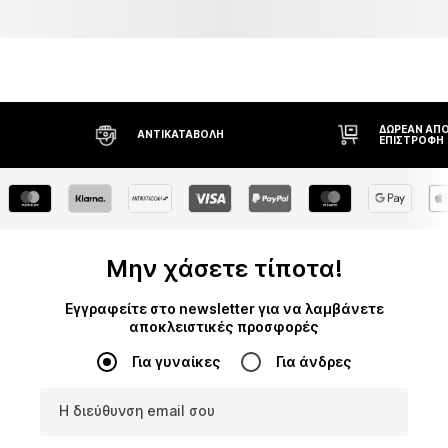
ΔΩΡΕΆΝ ΑΠΟ
ΑΝΤΙΚΑΤΑΒΟΛΉ
ΕΠΙΣΤΡΟΦΉ
Μην χάσετε τίποτα!
Εγγραφείτε στο newsletter για να λαμβάνετε
αποκλειστικές προσφορές
Για γυναίκες
Για άνδρες
Η διεύθυνση email σου