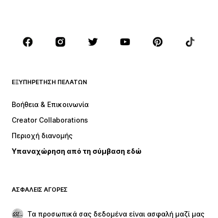
ΑΓΌΡΙΑ
Παιδιά (Μεγ. 92-140)
Έφηβοι (Μεγ. 140-176)
BRANDS
Next
ADIDAS ORIGINALS
Nike Sportswear
ADIDAS SPORTSWEAR
ΕΞΥΠΗΡΈΤΗΣΗ ΠΕΛΑΤΏΝ
Jordan
TOMMY HILFIGER
Βοήθεια & Επικοινωνία
Baker by Ted Baker
NAME IT
Creator Collaborations
Περιοχή διανομής
Υπαναχώρηση από τη σύμβαση εδώ
ΑΣΦΑΛΕΊΣ ΑΓΟΡΈΣ
Τα προσωπικά σας δεδομένα είναι ασφαλή μαζί μας