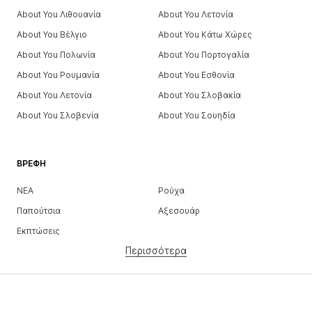
About You Λιθουανία
About You Λετονία
About You Βέλγιο
About You Κάτω Χώρες
About You Πολωνία
About You Πορτογαλία
About You Ρουμανία
About You Εσθονία
About You Λετονία
About You Σλοβακία
About You Σλοβενία
About You Σουηδία
ΒΡΈΦΗ
ΝΕΑ
Ρούχα
Παπούτσια
Αξεσουάρ
Εκπτώσεις
Περισσότερα
ΚΟΡΊΤΣΙΑ
Παιδιά (Μεγ. 92-140)
Έφηβοι (Μεγ. 140-176)