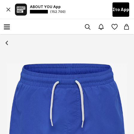
ABOUT YOU App
Στο Αpp
(152.700)