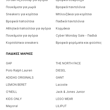
Πουκάμισα για μωρά
Βρεφικά παντελόνια
Sneakers για κορίτσια
Μπλουζάκια για κορίτσια
Βρεφικά παπούτσια
Παιδικά παντελόνια
Αθλητικά παπούτσια για αγόρια
Κορμάκια
Πουκάμισα για αγόρια
Cyber Monday Sale - Παιδιά
Κοριτσίστικα sneakers
Βρεφικά φορέματα και φούστες
ΠΑΙΔΙΚΈΣ ΜΆΡΚΕΣ
GAP
THE NORTH FACE
Polo Ralph Lauren
DIESEL
ADIDAS ORIGINALS
GANT
LEMON BERET
Lacoste
O'NEILL
Jack & Jones Junior
KIDS ONLY
LEGO WEAR
Mayoral
LILIPUT