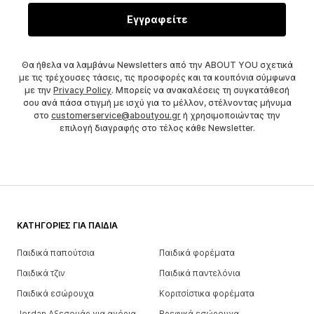
Εγγραφείτε
Θα ήθελα να λαμβάνω Newsletters από την ABOUT YOU σχετικά
με τις τρέχουσες τάσεις, τις προσφορές και τα κουπόνια σύμφωνα
με την
Privacy Policy
. Μπορείς να ανακαλέσεις τη συγκατάθεσή
σου ανά πάσα στιγμή με ισχύ για το μέλλον, στέλνοντας μήνυμα
στο
customerservice@aboutyou.gr
ή χρησιμοποιώντας την
επιλογή διαγραφής στο τέλος κάθε Newsletter.
ΚΑΤΗΓΟΡΊΕΣ ΓΙΑ ΠΑΙΔΙΆ
Παιδικά παπούτσια
Παιδικά φορέματα
Παιδικά τζιν
Παιδικά παντελόνια
Παιδικά εσώρουχα
Κοριτσίστικα φορέματα
Jordan Αξεσουάρ για αγόρια
Βρεφικά εσώρουχα