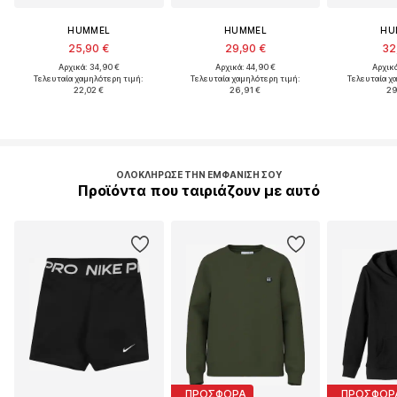
HUMMEL
HUMMEL
HU
25,90 €
29,90 €
32
Αρχικά: 34,90 €
Αρχικά: 44,90 €
Αρχικά
Τελευταία χαμηλότερη τιμή:
Τελευταία χαμηλότερη τιμή:
Τελευταία χ
22,02 €
26,91 €
29
ΟΛΟΚΛΉΡΩΣΕ ΤΗΝ ΕΜΦΆΝΙΣΉ ΣΟΥ
Προϊόντα που ταιριάζουν με αυτό
ΠΡΟΣΦΟΡΑ
ΠΡΟΣΦΟΡ