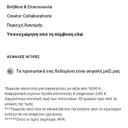
Jordan
Baker by Ted Baker
Βοήθεια & Επικοινωνία
TOMMY HILFIGER
new balance
Creator Collaborations
Περιοχή διανομής
Υπαναχώρηση από τη σύμβαση εδώ
ΑΣΦΑΛΕΊΣ ΑΓΟΡΈΣ
Τα προσωπικά σας δεδομένα είναι ασφαλή μαζί μας
*Δωρεάν αποστολή για παραγγελίες με αξία από 19,90 €,
διαφορετικά ισχύουν έξοδα αποστολής & υπηρεσιών 2,90 €.
Χαμηλότερη συνολική τιμή των τελευταίων 30 ημερών πριν από τη
μείωση της τιμής.
****Δωρεάν από όλα τα εθνικά δίκτυα. Για κλήσεις από το εξωτερικό
ενδέχεται να υπάρξουν χρεώσεις.
******Όλες οι τιμές συμπεριλ. ΦΠΑ.