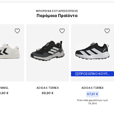
ΜΠΟΡΕΊ ΝΑ ΣΟΥ ΑΡΈΣΕΙ ΕΠΊΣΗΣ
Παρόμοια Προϊόντα
ΠΡΟΣΩΠΙΚΟ ΚΟΥΠΟΝΙ
UMMEL
ADIDAS TERREX
ADIDAS TERREX
9,90 €
69,90 €
67,91 €
Τελευταία χαμηλότερη τιμή:
79,90 €