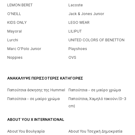
LEMON BERET
Lacoste
O'NEILL
Jack & Jones Junior
KIDS ONLY
LEGO WEAR
Mayoral
LILIPUT
Lurchi
UNITED COLORS OF BENETTON
Marc O'Polo Junior
Playshoes
Noppies
OVS
ΑΝΑΚΆΛΥΨΕ ΠΕΡΙΣΣΌΤΕΡΕΣ ΚΑΤΗΓΟΡΊΕΣ
Παπούτσια άσκησης της Hummel
Παπούτσια - σε μαύρο χρώμα
Παπούτσια - σε μαύρο χρώμα
Παπούτσια, Χαμηλό τακούνι (0-3
cm)
ABOUT YOU X INTERNATIONAL
About You Βουλγαρία
About You Τσεχική Δημοκρατία