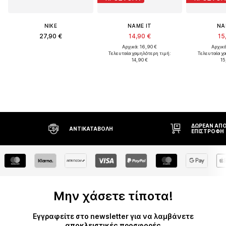
NIKE
NAME IT
NA
27,90 €
14,90 €
15
Αρχικά: 16,90 €
Αρχικά
Τελευταία χαμηλότερη τιμή:
Τελευταία χ
14,90 €
15
ΔΩΡΕΆΝ ΑΠΟΣΤΟΛΉ* 
ΑΝΤΙΚΑΤΑΒΟΛΉ
ΕΠΙΣΤΡΟΦΉ
Μην χάσετε τίποτα!
Εγγραφείτε στο newsletter για να λαμβάνετε
αποκλειστικές προσφορές