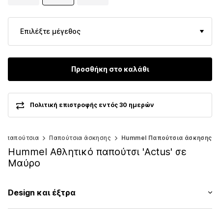
Επιλέξτε μέγεθος
Προσθήκη στο καλάθι
Πολιτική επιστροφής εντός 30 ημερών
κά παπούτσια
Παπούτσια άσκησης
Hummel Παπούτσια άσκησης
Hummel Αθλητικό παπούτσι 'Actus' σε
Μαύρο
Design και έξτρα
Εκτύπωση λογοτύπου