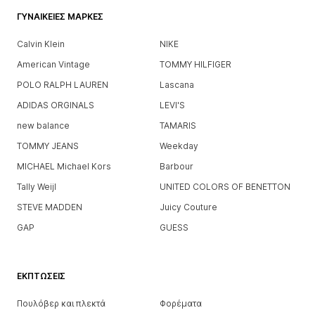
ΓΥΝΑΙΚΕΊΕΣ ΜΆΡΚΕΣ
Calvin Klein
NIKE
American Vintage
TOMMY HILFIGER
POLO RALPH LAUREN
Lascana
ADIDAS ORGINALS
LEVI'S
new balance
TAMARIS
TOMMY JEANS
Weekday
MICHAEL Michael Kors
Barbour
Tally Weijl
UNITED COLORS OF BENETTON
STEVE MADDEN
Juicy Couture
GAP
GUESS
ΕΚΠΤΏΣΕΙΣ
Πουλόβερ και πλεκτά
Φορέματα