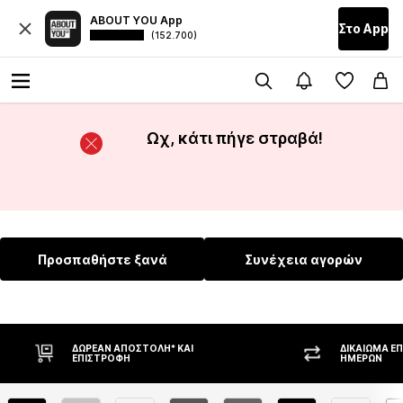
ABOUT YOU App
Στο Αpp
(152.700)
Ωχ, κάτι πήγε στραβά!
Προσπαθήστε ξανά
Συνέχεια αγορών
ΔΩΡΕΆΝ ΑΠΟΣΤΟΛΉ* ΚΑΙ
ΔΙΚΑΊΩΜΑ Ε
ΕΠΙΣΤΡΟΦΉ
ΗΜΕΡΏΝ