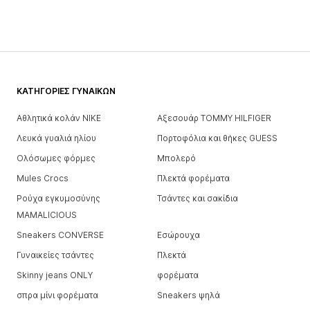
ΚΑΤΗΓΟΡΊΕΣ ΓΥΝΑΙΚΏΝ
Αθλητικά κολάν NIKE
Αξεσουάρ TOMMY HILFIGER
Λευκά γυαλιά ηλίου
Πορτοφόλια και θήκες GUESS
Ολόσωμες φόρμες
Μπολερό
Mules Crocs
Πλεκτά φορέματα
Ρούχα εγκυμοσύνης
Τσάντες και σακίδια
MAMALICIOUS
Sneakers CONVERSE
Εσώρουχα
Γυναικείες τσάντες
Πλεκτά
Skinny jeans ONLY
φορέματα
σπρα μίνι φορέματα
Sneakers ψηλά