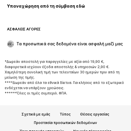
Υπαναχώρηση από τη σύμβαση εδώ
Παλτό
Φούστες
Μαγιό
Φούτερ
Μπλέιζερ
Ολόσωμες φόρμες
ΑΣΦΑΛΕΊΣ ΑΓΟΡΈΣ
Μεγάλα μεγέθη
Μόδα εγκυμοσύνης
Περιστάσεις
Aποκλειστικά
Τα προσωπικά σας δεδομένα είναι ασφαλή μαζί μας
Upcycled
*Δωρεάν αποστολή για παραγγελίες με αξία από 19,90 €,
ΠΑΠΟΎΤΣΙΑ
διαφορετικά ισχύουν έξοδα αποστολής & υπηρεσιών 2,90 €.
Χαμηλότερη συνολική τιμή των τελευταίων 30 ημερών πριν από τη
ΝΕΑ
Trending
μείωση της τιμής.
****Δωρεάν από όλα τα εθνικά δίκτυα. Για κλήσεις από το εξωτερικό
Sneakers
Μποτάκια
ενδέχεται να υπάρξουν χρεώσεις.
Γόβες και ψηλοτάκουνα
Μπότες
******Όλες οι τιμές συμπεριλ. ΦΠΑ.
Σανδάλια
Χαμηλά παπούτσια
Αθλητικά παπούτσια
Μπαλαρίνες
Σχετικά με εμάς
Τύπος
Θέσεις εργασίας
Mules
Παντόφλες
Προστασία προσωπικών δεδομένων
Σαγιονάρες
Αποκλειστικά