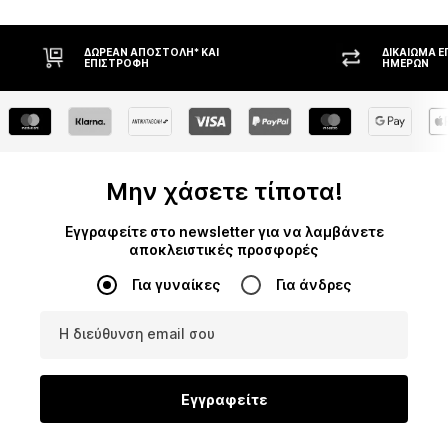
ΔΩΡΕΆΝ ΑΠΟΣΤΟΛΉ* ΚΑΙ
ΔΙΚΑΊΩΜΑ Ε
ΕΠΙΣΤΡΟΦΉ
ΗΜΕΡΏΝ
Μην χάσετε τίποτα!
Εγγραφείτε στο newsletter για να λαμβάνετε
αποκλειστικές προσφορές
Για γυναίκες
Για άνδρες
Η διεύθυνση email σου
Εγγραφείτε