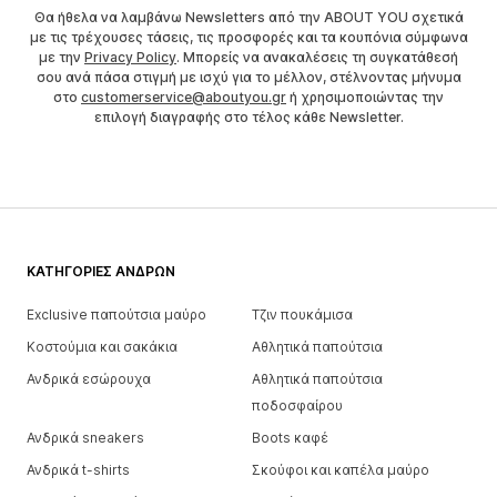
Θα ήθελα να λαμβάνω Newsletters από την ABOUT YOU σχετικά
με τις τρέχουσες τάσεις, τις προσφορές και τα κουπόνια σύμφωνα
με την
Privacy Policy
. Μπορείς να ανακαλέσεις τη συγκατάθεσή
σου ανά πάσα στιγμή με ισχύ για το μέλλον, στέλνοντας μήνυμα
στο
customerservice@aboutyou.gr
ή χρησιμοποιώντας την
επιλογή διαγραφής στο τέλος κάθε Newsletter.
ΚΑΤΗΓΟΡΊΕΣ ΑΝΔΡΏΝ
Exclusive παπούτσια μαύρο
Τζιν πουκάμισα
Κοστούμια και σακάκια
Αθλητικά παπούτσια
Ανδρικά εσώρουχα
Αθλητικά παπούτσια
ποδοσφαίρου
Ανδρικά sneakers
Boots καφέ
Ανδρικά t-shirts
Σκούφοι και καπέλα μαύρο