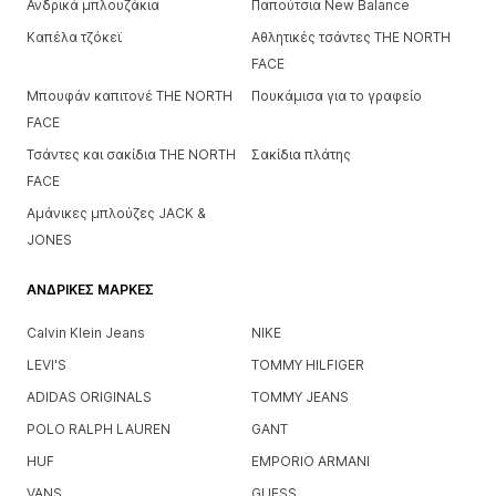
Ανδρικά μπλουζάκια
Παπούτσια New Balance
Καπέλα τζόκεϊ
Αθλητικές τσάντες THE NORTH
FACE
Μπουφάν καπιτονέ THE NORTH
Πουκάμισα για το γραφείο
FACE
Τσάντες και σακίδια THE NORTH
Σακίδια πλάτης
FACE
Αμάνικες μπλούζες JACK &
JONES
ΑΝΔΡΙΚΈΣ ΜΆΡΚΕΣ
Calvin Klein Jeans
NIKE
LEVI'S
TOMMY HILFIGER
ADIDAS ORIGINALS
TOMMY JEANS
POLO RALPH LAUREN
GANT
HUF
EMPORIO ARMANI
VANS
GUESS