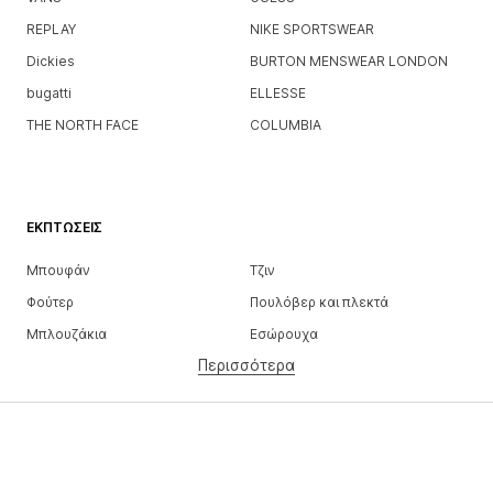
REPLAY
NIKE SPORTSWEAR
Dickies
BURTON MENSWEAR LONDON
bugatti
ELLESSE
THE NORTH FACE
COLUMBIA
ΕΚΠΤΏΣΕΙΣ
Μπουφάν
Τζιν
Φούτερ
Πουλόβερ και πλεκτά
Μπλουζάκια
Εσώρουχα
Περισσότερα
Παντελόνια
Πουκάμισα
παλτό
Κουστούμια και σακάκια
Μαγιό
Μεγάλα μεγέθη
Παπούτσια
Αθλητικά