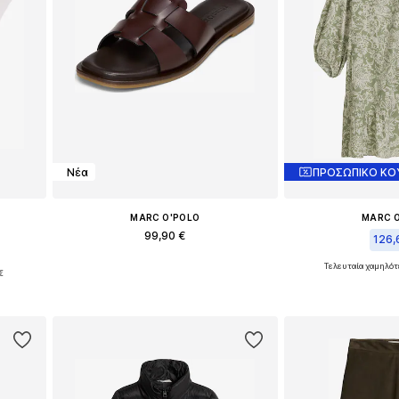
Νέα
ΠΡΟΣΩΠΙΚΟ ΚΟ
MARC O'POLO
MARC 
99,90 €
126,
Τελευταία χαμηλότ
Διαθέσιμο σε πολλά μεγέθη
€
Διαθέσιμα μεγέθη
ι
Προσθήκη στο καλάθι
Προσθήκη 