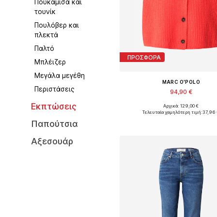
Πουκάμισα και
τουνίκ
Πουλόβερ και
πλεκτά
Παλτό
ΠΡΟΣΦΟΡΑ
Μπλέιζερ
Μεγάλα μεγέθη
MARC O'POLO
Περιστάσεις
94,90 €
Εκπτώσεις
Αρχικά: 129,00 €
Διαθέσιμα μεγέθη: XS, S, M, 
Τελευταία χαμηλότερη τιμή:
37,96
Προσθήκη στο καλάθ
Παπούτσια
Αξεσουάρ