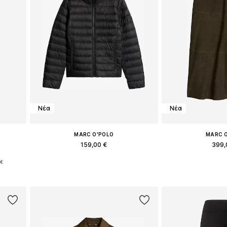
Νέα
Νέα
MARC O'POLO
MARC 
159,00 €
399,
 €
Διαθέσιμο σε πολλά μεγέθη
Διαθέσιμα μεγέθη: 
r
Προσθήκη στο καλάθι
Προσθήκη 
ι