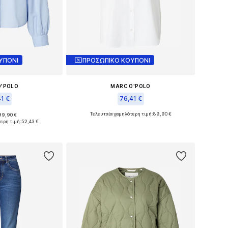
ΥΠΟΝΙ
ΠΡΟΣΩΠΙΚΟ ΚΟΥΠΟΝΙ
O'POLO
MARC O'POLO
41 €
76,41 €
Τελευταία χαμηλότερη τιμή:
89,90 €
99,90 €
 XS, S, M, L, XL
Διαθέσιμα μεγέθη: XS, S, M, L, XL
ερη τιμή:
52,43 €
στο καλάθι
Προσθήκη στο καλάθι