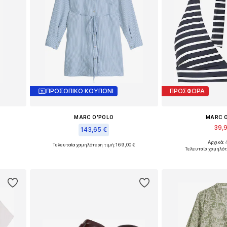
ΠΡΟΣΩΠΙΚΟ ΚΟΥΠΟΝΙ
ΠΡΟΣΦΟΡΑ
MARC O'POLO
MARC 
39,
143,65 €
Αρχικά: 
Τελευταία χαμηλότερη τιμή:
169,00 €
L
Διαθέσιμα μεγέ
Διαθέσιμο σε πολλά μεγέθη
Τελευταία χαμηλότ
ι
Προσθήκη 
Προσθήκη στο καλάθι