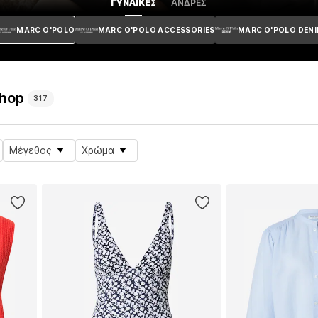
ΓΥΝΑΊΚΕΣ
ΆΝΔΡΕΣ
MARC O'POLO
MARC O'POLO ACCESSORIES
MARC O'POLO DEN
Shop
317
Μέγεθος
Χρώμα