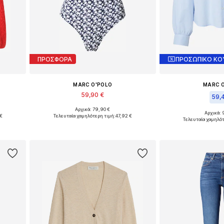
ΠΡΟΣΦΟΡΑ
ΠΡΟΣΩΠΙΚΟ ΚΟ
MARC O'POLO
MARC 
59,90 €
59,
Αρχικά: 79,90 €
L
Διαθέσιμα μεγέθη: S, M, L, XL
Αρχικά: 
 €
Τελευταία χαμηλότερη τιμή:
47,92 €
Διαθέσιμα μεγέθη:
Τελευταία χαμηλότ
ι
Προσθήκη στο καλάθι
Προσθήκη 