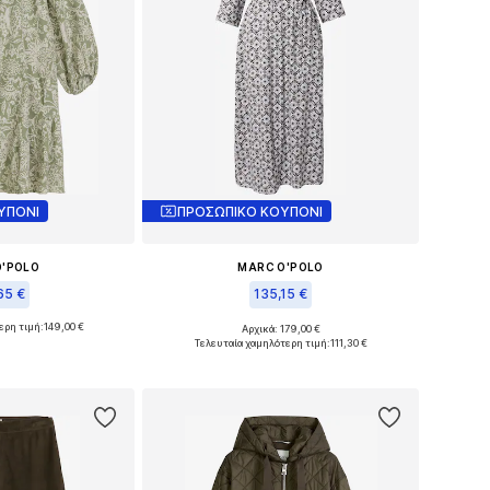
ΥΠΟΝΙ
ΠΡΟΣΩΠΙΚΟ ΚΟΥΠΟΝΙ
O'POLO
MARC O'POLO
65 €
135,15 €
ερη τιμή:
149,00 €
Αρχικά: 179,00 €
: 34, 36, 38, 40
Διαθέσιμα μεγέθη: 34, 36, 38, 40, 42
Τελευταία χαμηλότερη τιμή:
111,30 €
στο καλάθι
Προσθήκη στο καλάθι