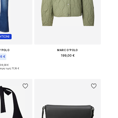
ΥΠΟΝΙ
O'POLO
MARC O'POLO
199,00 €
66 €
Διαθέσιμο σε πολλά μεγέθη
139,00 €
Διαθέσιμα μεγέθη: 27 x 31, 28 x 30, 30 x 30, 31 x 31
τερη τιμή:
71,18 €
Προσθήκη στο καλάθι
στο καλάθι