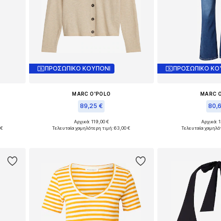
ΠΡΟΣΩΠΙΚΟ ΚΟΥΠΟΝΙ
ΠΡΟΣΩΠΙΚΟ ΚΟ
MARC O'POLO
MARC 
89,25 €
80,
Αρχικά: 119,00 €
Αρχικά: 
Διαθέσιμα μεγέθη: 28 x 30, 28 x 31, 29 x 30, 29 x 31, 30 x 31
Διαθέσιμα μεγέθη: XS, S, M, L, XL
 €
Τελευταία χαμηλότερη τιμή:
63,00 €
Τελευταία χαμηλό
ι
Προσθήκη στο καλάθι
Προσθήκη 