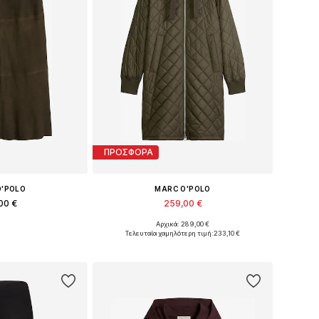
ΠΡΟΣΦΟΡΑ
O'POLO
MARC O'POLO
00 €
259,00 €
Αρχικά: 289,00 €
32, 34, 36, 38, 42
Διαθέσιμο σε πολλά μεγέθη
Τελευταία χαμηλότερη τιμή:
233,10 €
στο καλάθι
Προσθήκη στο καλάθι