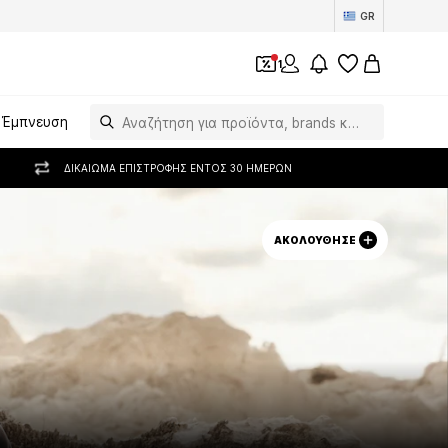
GR
1
Έμπνευση
ΔΙΚΑΊΩΜΑ ΕΠΙΣΤΡΟΦΉΣ ΕΝΤΌΣ 30 ΗΜΕΡΏΝ
ΑΚΟΛΟΎΘΗΣΕ