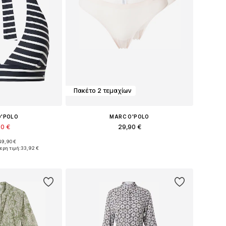
Πακέτο 2 τεμαχίων
O'POLO
MARC O'POLO
90 €
29,90 €
49,90 €
θη: 75, 80, 90
Διαθέσιμα μεγέθη: XS, S, M
ερη τιμή:
33,92 €
στο καλάθι
Προσθήκη στο καλάθι