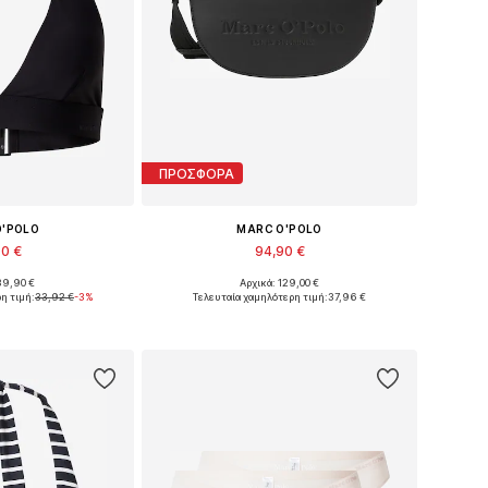
ΠΡΟΣΦΟΡΑ
O'POLO
MARC O'POLO
90 €
94,90 €
39,90 €
Αρχικά: 129,00 €
θη: 75, 80, 90
Διαθέσιμα μεγέθη: One Size
η τιμή:
33,92 €
-3%
Τελευταία χαμηλότερη τιμή:
37,96 €
στο καλάθι
Προσθήκη στο καλάθι