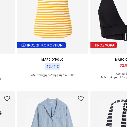
ΠΡΟΣΩΠΙΚΟ ΚΟΥΠΟΝΙ
ΠΡΟΣΦΟΡΑ
MARC O'POLO
MARC 
32,
42,41 €
Αρχικά: 
Τελευταία χαμηλότερη τιμή:
49,90 €
Διαθέσιμα μεγέ
 40
Διαθέσιμα μεγέθη: S, M, L, XL
Τελευταία χαμηλότερ
€
Προσθήκη 
ι
Προσθήκη στο καλάθι