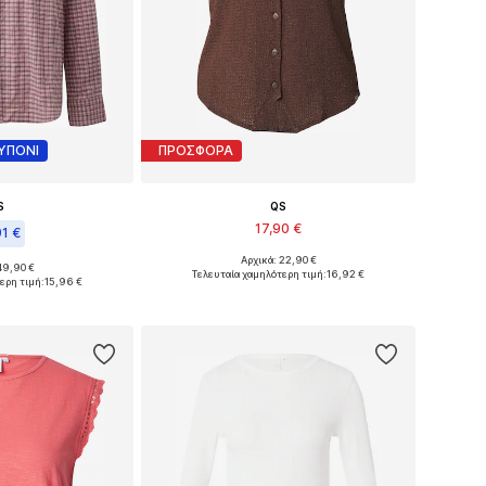
ΥΠΟΝΙ
ΠΡΟΣΦΟΡΑ
S
QS
17,90 €
91 €
Αρχικά: 22,90 €
Διαθέσιμα μεγέθη: XS, S, M, L, XL, XXL
49,90 €
S, S, M, L, XL, XXL
Τελευταία χαμηλότερη τιμή:
16,92 €
ερη τιμή:
15,96 €
Προσθήκη στο καλάθι
στο καλάθι