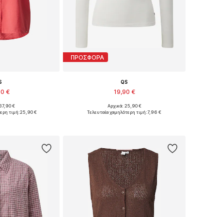
ΠΡΟΣΦΟΡΑ
S
QS
90 €
19,90 €
37,90 €
Αρχικά: 25,90 €
S, S, M, L, XL, XXL
Διαθέσιμα μεγέθη: S, M, L, XL, XXL
ερη τιμή:
25,90 €
Τελευταία χαμηλότερη τιμή:
7,96 €
στο καλάθι
Προσθήκη στο καλάθι