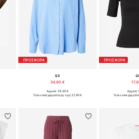
ΠΡΟΣΦΟΡΑ
ΠΡΟΣΦΟΡΑ
QS
Q
34,90 €
17,
Αρχικά: 39,90 €
Αρχικά: 
, XXL
Διαθέσιμα μεγέθη: S, M, L, XL, XXL
Διαθέσιμα μεγέθ
Τελευταία χαμηλότερη τιμή:
27,90 €
Τελευταία χαμηλότ
ι
Προσθήκη στο καλάθι
Προσθήκη 