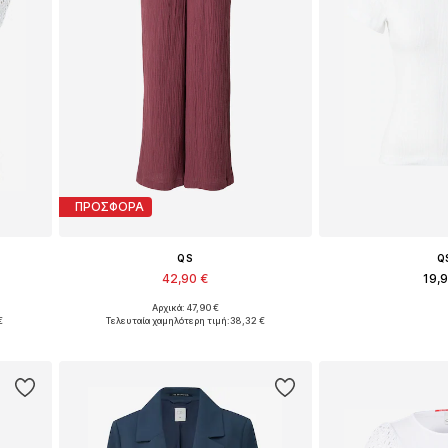
ΠΡΟΣΦΟΡΑ
QS
Q
42,90 €
19,
Αρχικά: 47,90 €
Διαθέσιμα μεγέθη: 34, 36, 38, 40, 42, 44
Διαθέσιμα μεγέθη: X
€
Τελευταία χαμηλότερη τιμή:
38,32 €
ι
Προσθήκη στο καλάθι
Προσθήκη 