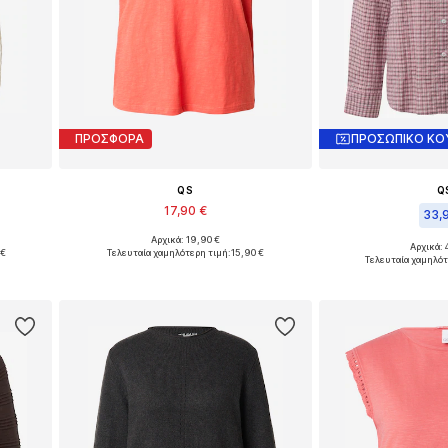
ΠΡΟΣΦΟΡΑ
ΠΡΟΣΩΠΙΚΟ ΚΟ
QS
Q
17,90 €
33,
Αρχικά: 19,90 €
XXL
Διαθέσιμα μεγέθη: XS, S, M, L, XXL
Αρχικά: 
 €
Τελευταία χαμηλότερη τιμή:
15,90 €
Διαθέσιμα μεγέθη: X
Τελευταία χαμηλότ
ι
Προσθήκη στο καλάθι
Προσθήκη 