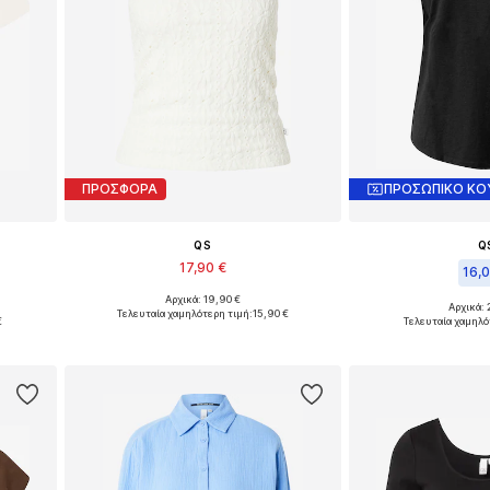
ΠΡΟΣΦΟΡΑ
ΠΡΟΣΩΠΙΚΟ ΚΟ
QS
Q
17,90 €
16,
Αρχικά: 19,90 €
Διαθέσιμα μεγέθη: S, M, L, XXL
Αρχικά: 
, XXL
Τελευταία χαμηλότερη τιμή:
15,90 €
Διαθέσιμα μεγέθ
€
Τελευταία χαμηλό
Προσθήκη στο καλάθι
ι
Προσθήκη 