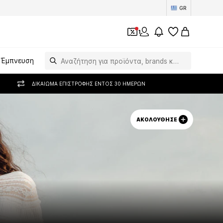
GR
1
Έμπνευση
ΔΙΚΑΊΩΜΑ ΕΠΙΣΤΡΟΦΉΣ ΕΝΤΌΣ 30 ΗΜΕΡΏΝ
ΑΚΟΛΟΎΘΗΣΕ