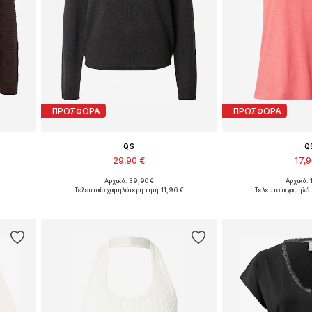
ΠΡΟΣΦΟΡΑ
ΠΡΟΣΦΟΡΑ
QS
Q
29,90 €
17,
Αρχικά: 39,90 €
Αρχικά: 
, XXL
Διαθέσιμα μεγέθη: XS, S, M, XL, XXL
Διαθέσιμα μεγέθη: X
Τελευταία χαμηλότερη τιμή:
11,96 €
Τελευταία χαμηλότ
ι
Προσθήκη στο καλάθι
Προσθήκη 