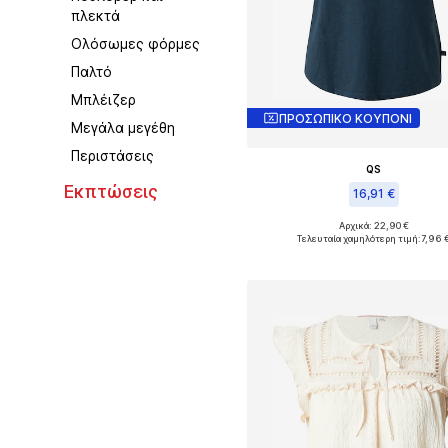
πλεκτά
Ολόσωμες φόρμες
Παλτό
Μπλέιζερ
ΠΡΟΣΩΠΙΚΟ ΚΟΥΠΟΝΙ
Μεγάλα μεγέθη
Περιστάσεις
QS
Εκπτώσεις
16,91 €
Αρχικά: 22,90 €
Διαθέσιμα μεγέθη: XS, S, M, 
Τελευταία χαμηλότερη τιμή:
7,96 
Προσθήκη στο καλάθ