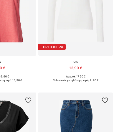
ΠΡΟΣΦΟΡΑ
S
QS
90 €
13,90 €
19,90 €
Αρχικά: 17,90 €
S, S, M, L, XL, XXL
Διαθέσιμα μεγέθη: XS, S, M, L, XL
ερη τιμή:
15,90 €
Τελευταία χαμηλότερη τιμή:
9,90 €
στο καλάθι
Προσθήκη στο καλάθι