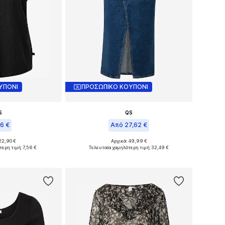
ΥΠΟΝΙ
ΠΡΟΣΩΠΙΚΟ ΚΟΥΠΟΝΙ
S
QS
06 €
Από 27,62 €
22,90 €
Αρχικά: 49,99 €
η: XS, S, M, L
Διαθέσιμα μεγέθη: 34, 36, 38, 40, 42, 44
τερη τιμή:
7,56 €
Τελευταία χαμηλότερη τιμή:
32,49 €
στο καλάθι
Προσθήκη στο καλάθι