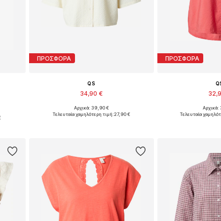
ΠΡΟΣΦΟΡΑ
ΠΡΟΣΦΟΡΑ
QS
Q
34,90 €
32,
Αρχικά: 39,90 €
Αρχικά: 
Διαθέσιμα μεγέθη: S, M, L, XL, XXL
Διαθέσιμα μεγέθη: X
L
Τελευταία χαμηλότερη τιμή:
27,90 €
Τελευταία χαμηλότ
€
Προσθήκη στο καλάθι
Προσθήκη 
ι