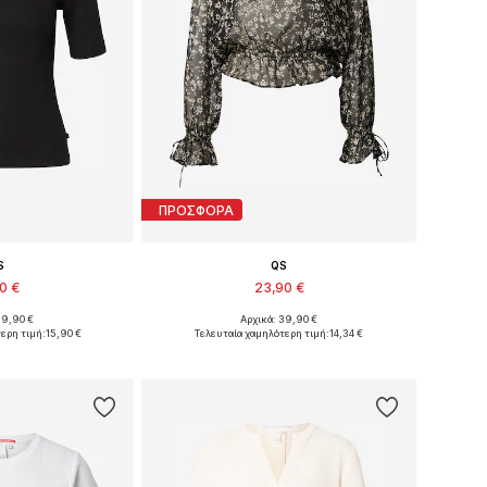
ΠΡΟΣΦΟΡΑ
S
QS
90 €
23,90 €
19,90 €
Αρχικά: 39,90 €
η: S, M, L, XXL
Διαθέσιμο σε πολλά μεγέθη
ερη τιμή:
15,90 €
Τελευταία χαμηλότερη τιμή:
14,34 €
στο καλάθι
Προσθήκη στο καλάθι