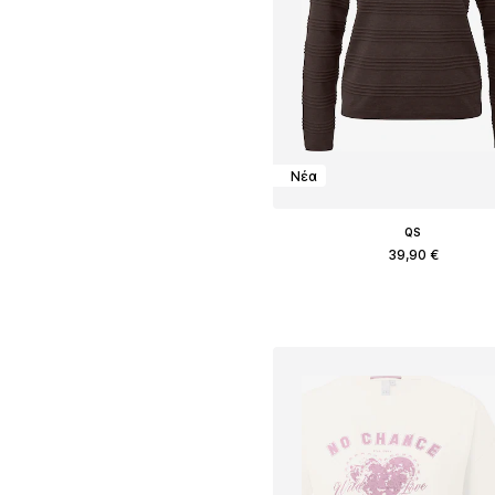
Νέα
QS
39,90 €
Διαθέσιμα μεγέθη: XS, S, M, L, XL
Προσθήκη στο καλάθ