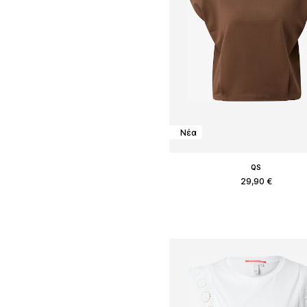
Νέα
QS
29,90 €
Διαθέσιμα μεγέθη: XS, S, M, L, XL
Προσθήκη στο καλάθ