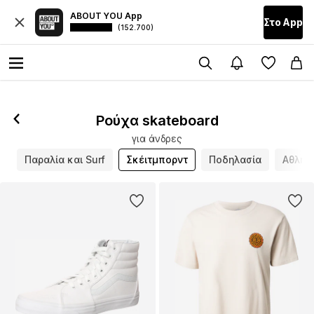
ABOUT YOU App
Στο Αpp
(152.700)
Ρούχα skateboard
για άνδρες
η
Παραλία και Surf
Σκέιτμπορντ
Ποδηλασία
Αθλήμ