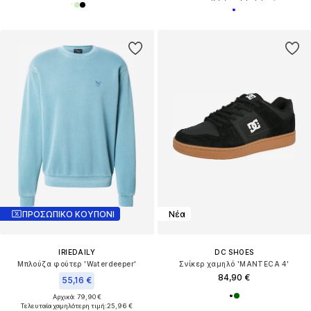
ΠΡΟΣΩΠΙΚΟ ΚΟΥΠΟΝΙ
Νέα
IRIEDAILY
DC SHOES
Μπλούζα φούτερ 'Waterdeeper'
Σνίκερ χαμηλό 'MANTECA 4'
84,90 €
55,16 €
Αρχικά: 79,90 €
Τελευταία χαμηλότερη τιμή:
25,96 €