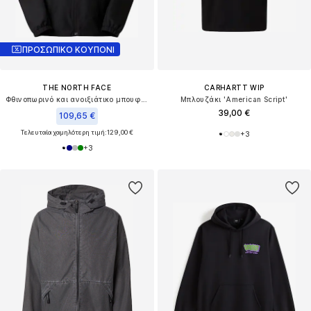
ΠΡΟΣΩΠΙΚΟ ΚΟΥΠΟΝΙ
THE NORTH FACE
CARHARTT WIP
Φθινοπωρινό και ανοιξιάτικο μπουφάν 'QUEST MONO'
Μπλουζάκι 'American Script'
39,00 €
109,65 €
Τελευταία χαμηλότερη τιμή:
129,00 €
+
3
+
3