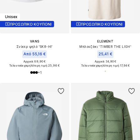
Unisex
ΠΡΟΣΩΠΙΚΟ ΚΟΥΠΟΝΙ
ΠΡΟΣΩΠΙΚΟ ΚΟΥΠΟΝΙ
VANS
ELEMENT
Σνίκερ ψηλό 'SK8-HI'
Μπλουζάκι 'TIMBER THE LIGH'
Από 55,16 €
25,41 €
Αρχικά: 89,90 €
Αρχικά: 34,90 €
Τελευταία χαμηλότερη τιμή:
25,96 €
Τελευταία χαμηλότερη τιμή:
17,94 €
+
1