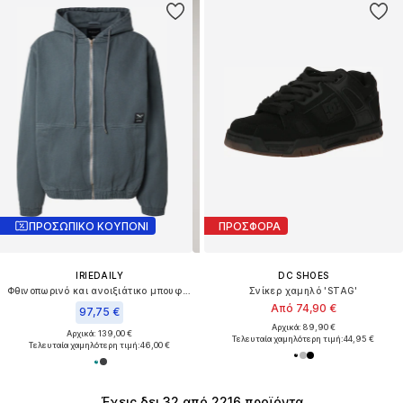
ΠΡΟΣΩΠΙΚΟ ΚΟΥΠΟΝΙ
ΠΡΟΣΦΟΡΑ
IRIEDAILY
DC SHOES
Φθινοπωρινό και ανοιξιάτικο μπουφάν 'Nanolo'
Σνίκερ χαμηλό 'STAG'
Από 74,90 €
97,75 €
Αρχικά: 89,90 €
Αρχικά: 139,00 €
Τελευταία χαμηλότερη τιμή:
44,95 €
Τελευταία χαμηλότερη τιμή:
46,00 €
Έχεις δει 32 από 2216 προϊόντα