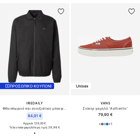
ΠΡΟΣΩΠΙΚΟ ΚΟΥΠΟΝΙ
Unisex
IRIEDAILY
VANS
Φθινοπωρινό και ανοιξιάτικο μπουφάν 'Segelprofi'
Σνίκερ χαμηλό 'Authentic'
79,90 €
84,91 €
Αρχικά: 129,00 €
+
1
Τελευταία χαμηλότερη τιμή:
39,96 €