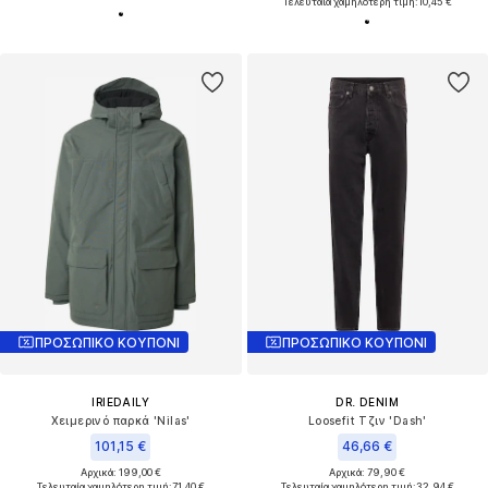
Τελευταία χαμηλότερη τιμή:
10,45 €
ΠΡΟΣΩΠΙΚΟ ΚΟΥΠΟΝΙ
ΠΡΟΣΩΠΙΚΟ ΚΟΥΠΟΝΙ
IRIEDAILY
DR. DENIM
Χειμερινό παρκά 'Nilas'
Loosefit Τζιν 'Dash'
101,15 €
46,66 €
Αρχικά: 199,00 €
Αρχικά: 79,90 €
Τελευταία χαμηλότερη τιμή:
71,40 €
Τελευταία χαμηλότερη τιμή:
32,94 €