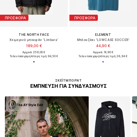
ΠΡΟΣΦΟΡΑ
ΠΡΟΣΦΟΡΑ
THE NORTH FACE
ELEMENT
Χειμερινό μπουφάν 'Limbara'
Μπλουζάκι 'LOWCASE SOCCER'
189,00 €
44,90 €
Αρχικά: 259,00 €
Αρχικά: 74,90 €
Τελευταία χαμηλότερη τιμή:
94,50 €
Τελευταία χαμηλότερη τιμή:
26,94 €
ΣΚΈΙΤΜΠΟΡΝΤ
ΈΜΠΝΕΥΣΗ ΓΙΑ ΣΥΝΔΥΑΣΜΟΎΣ
The AY Style Edit