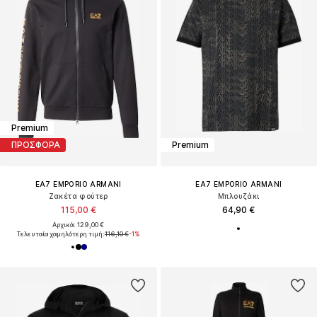
Premium
ΠΡΟΣΦΟΡΑ
Premium
EA7 EMPORIO ARMANI
EA7 EMPORIO ARMANI
Ζακέτα φούτερ
Μπλουζάκι
115,00 €
64,90 €
Αρχικά: 129,00 €
Τελευταία χαμηλότερη τιμή:
116,10 €
-1%