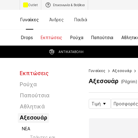
Outlet
Επικοινωνία & Βοήθεια
Γυναίκες
Άνδρες
Παιδιά
Drops
Εκπτώσεις
Ρούχα
Παπούτσια
Αθλητικ
ΑΝΤΙΚΑΤΑΒΟΛΉ
Γυναίκες
Αξεσουάρ
Εκπτώσεις
Αξεσουάρ
(Pilgrim
Ρούχα
Παπούτσια
Τιμή
Προσφορές
Αθλητικά
Αξεσουάρ
ΝΕΑ
Τσάντες και