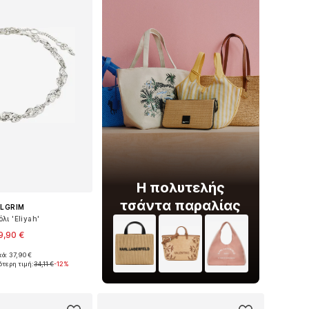
Η πολυτελής
τσάντα παραλίας
ILGRIM
λι 'Eliyah'
9,90 €
κά: 37,90 €
μεγέθη: One Size
ότερη τιμή:
34,11 €
-12%
 στο καλάθι