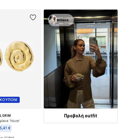
 στο καλάθι
Προσθήκη στο καλάθι
Millane
 ΚΟΥΠΟΝΙ
Προβολή outfit
ILGRIM
ρίκια 'Haze'
5,41 €
κά: 37,90 €