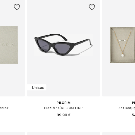
Unisex
PILGRIM
P
enina'
Γυαλιά ηλίου 'JOSELINE'
Σετ κοσμ
39,90 €
5
ne Size
Διαθέσιμα μεγέθη: One Size
Διαθέσιμα 
αλάθι
Προσθήκη στο καλάθι
Προσθήκη