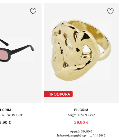
ΠΡΟΣΦΟΡΑ
ILGRIM
PILGRIM
λίου 'AUSTEN'
Δαχτυλίδι 'Luca'
9,90 €
29,90 €
Αρχικά: 39,90 €
μεγέθη: One Size
Διαθέσιμα μεγέθη: 50-60
Τελευταία χαμηλότερη τιμή:
11,96 €