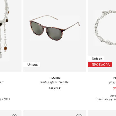
Unisex
Unisex
ΠΡΟΣΦΟΡΑ
PILGRIM
P
an'
Γυαλιά ηλίου 'Vanille'
Βραχιό
49,90 €
2
Αρχι
ne Size
Διαθέσιμα μεγέθη: One Size
Διαθέσιμα 
ή:
27,90 €
Τελευταία χαμηλ
αλάθι
Προσθήκη στο καλάθι
Προσθήκη