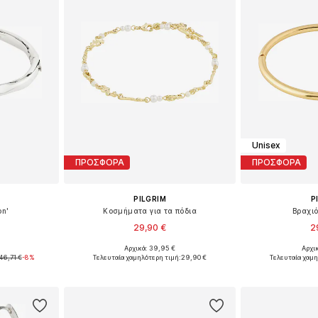
Unisex
ΠΡΟΣΦΟΡΑ
ΠΡΟΣΦΟΡΑ
PILGRIM
P
on'
Κοσμήματα για τα πόδια
Βραχιό
29,90 €
2
Αρχικά: 39,95 €
Αρχι
ne Size
Διαθέσιμα μεγέθη: One Size
Διαθέσιμα 
46,71 €
-8%
Τελευταία χαμηλότερη τιμή:
29,90 €
Τελευταία χαμη
αλάθι
Προσθήκη στο καλάθι
Προσθήκη