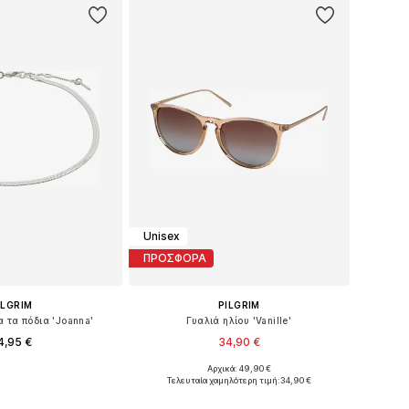
Unisex
ΠΡΟΣΦΟΡΑ
ILGRIM
PILGRIM
 τα πόδια 'Joanna'
Γυαλιά ηλίου 'Vanille'
4,95 €
34,90 €
Αρχικά: 49,90 €
μεγέθη: One Size
Διαθέσιμα μεγέθη: One Size
Τελευταία χαμηλότερη τιμή:
34,90 €
 στο καλάθι
Προσθήκη στο καλάθι