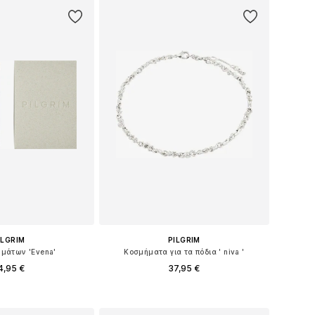
ILGRIM
PILGRIM
ημάτων 'Evena'
Κοσμήματα για τα πόδια ' niva '
4,95 €
37,95 €
μεγέθη: One Size
Διαθέσιμα μεγέθη: One Size
 στο καλάθι
Προσθήκη στο καλάθι