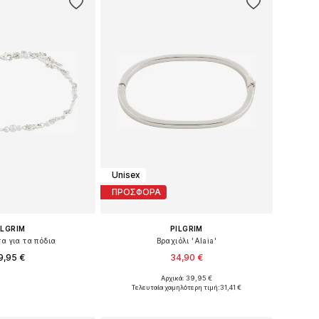
Unisex
ΠΡΟΣΦΟΡΑ
ILGRIM
PILGRIM
α για τα πόδια
Βραχιόλι 'Alaia'
9,95 €
34,90 €
Αρχικά: 39,95 €
μεγέθη: One Size
Διαθέσιμα μεγέθη: One Size
Τελευταία χαμηλότερη τιμή:
31,41 €
 στο καλάθι
Προσθήκη στο καλάθι