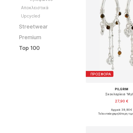
Αποκλειστικά
Upcycled
Streetwear
Premium
Top 100
ΠΡΟΣΦΟΡΑ
PILGRIM
Σκουλαρίκια 'Myl
27,90 €
Αρχικά: 39,90 €
Διαθέσιμα μεγέθη: O
Τελευταία χαμηλότερη τιμ
Προσθήκη στο κ