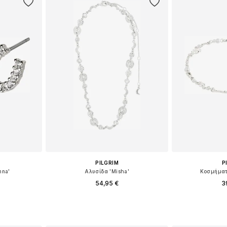
PILGRIM
P
nna'
Αλυσίδα 'Misha'
Κοσμήματ
54,95 €
3
ne Size
Διαθέσιμα μεγέθη: One Size
Διαθέσιμα 
αλάθι
Προσθήκη στο καλάθι
Προσθήκη