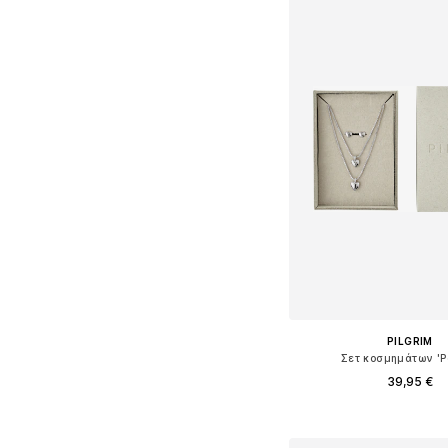
PILGRIM
Σετ κοσμημάτων 'P
39,95 €
Διαθέσιμα μεγέθη: O
Προσθήκη στο κ