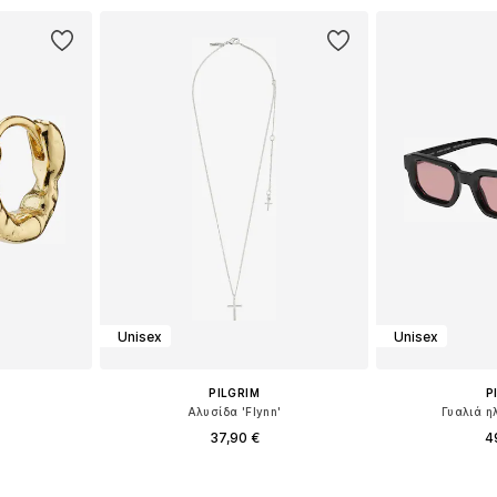
Unisex
Unisex
PILGRIM
P
Αλυσίδα 'Flynn'
Γυαλιά η
37,90 €
4
ne Size
Διαθέσιμα μεγέθη: One Size
Διαθέσιμα 