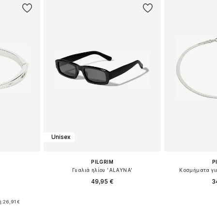
Unisex
PILGRIM
P
'
Γυαλιά ηλίου 'ALAYNA'
Κοσμήματα για
49,95 €
3
ne Size
Διαθέσιμα μεγέθη: One Size
Διαθέσιμα 
ή:
26,91 €
αλάθι
Προσθήκη στο καλάθι
Προσθήκη