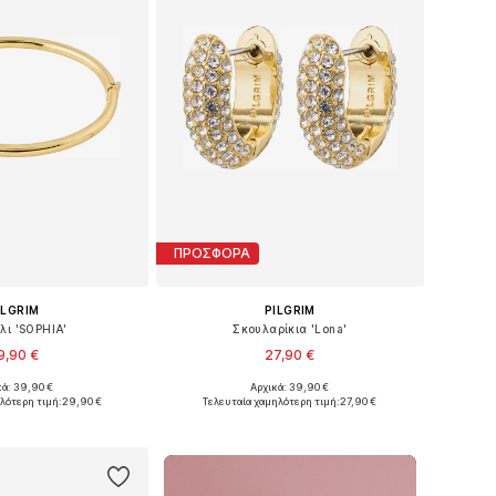
ΠΡΟΣΦΟΡΑ
ILGRIM
PILGRIM
λι 'SOPHIA'
Σκουλαρίκια 'Lona'
9,90 €
27,90 €
κά: 39,90 €
Αρχικά: 39,90 €
μεγέθη: One Size
Διαθέσιμα μεγέθη: One Size
λότερη τιμή:
29,90 €
Τελευταία χαμηλότερη τιμή:
27,90 €
 στο καλάθι
Προσθήκη στο καλάθι