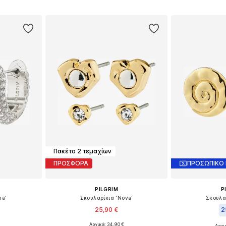
αλάθι
Προσθήκη στο καλάθι
Προσθήκη
Πακέτο 2 τεμαχίων
ΠΡΟΣΦΟΡΑ
ΠΡΟΣΩΠΙΚΟ
PILGRIM
P
na'
Σκουλαρίκια 'Nova'
Σκουλα
25,90 €
2
Αρχικά: 34,90 €
Αρχι