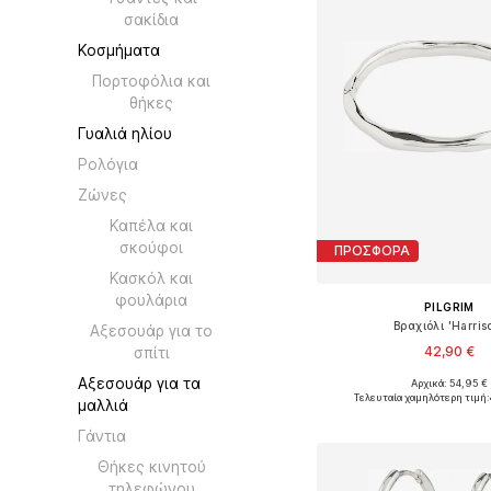
σακίδια
Κοσμήματα
Πορτοφόλια και
θήκες
Γυαλιά ηλίου
Ρολόγια
Ζώνες
Καπέλα και
σκούφοι
ΠΡΟΣΦΟΡΑ
Κασκόλ και
φουλάρια
PILGRIM
Βραχιόλι 'Harris
Αξεσουάρ για το
42,90 €
σπίτι
Αξεσουάρ για τα
Αρχικά: 54,95 €
Διαθέσιμα μεγέθη: O
Τελευταία χαμηλότερη τιμή:
μαλλιά
Προσθήκη στο κ
Γάντια
Θήκες κινητού
τηλεφώνου