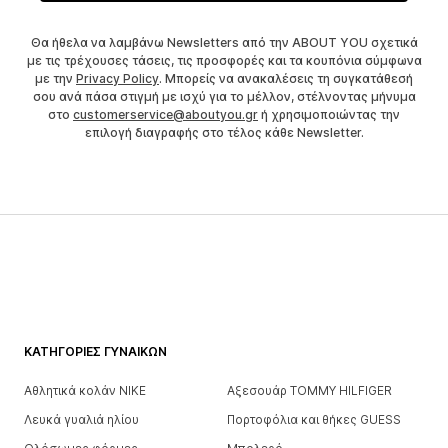
Θα ήθελα να λαμβάνω Newsletters από την ABOUT YOU σχετικά
με τις τρέχουσες τάσεις, τις προσφορές και τα κουπόνια σύμφωνα
με την
Privacy Policy
. Μπορείς να ανακαλέσεις τη συγκατάθεσή
σου ανά πάσα στιγμή με ισχύ για το μέλλον, στέλνοντας μήνυμα
στο
customerservice@aboutyou.gr
ή χρησιμοποιώντας την
επιλογή διαγραφής στο τέλος κάθε Newsletter.
ΚΑΤΗΓΟΡΊΕΣ ΓΥΝΑΙΚΏΝ
Αθλητικά κολάν NIKE
Αξεσουάρ TOMMY HILFIGER
Λευκά γυαλιά ηλίου
Πορτοφόλια και θήκες GUESS