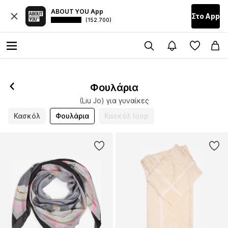
ABOUT YOU App
Στο Αpp
(152.700)
Φουλάρια
(Liu Jo) για γυναίκες
Κασκόλ
Φουλάρια
Κασκόλ loop