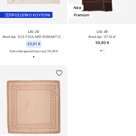
Νέα
ΠΡΟΣΩΠΙΚΟ ΚΟΥΠΟΝΙ
Premium
LIU JO
LIU JO
Φουλάρι 'ECS FOULARD ROMANTIC FL. 120X1'
Φουλάρι 'STOLA'
59,90 €
33,91 €
Τελευταία χαμηλότερη τιμή:
39,90 €