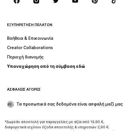
Αξεσουάρ
Premium
ΡΟΎΧΑ
ΕΞΥΠΗΡΈΤΗΣΗ ΠΕΛΑΤΏΝ
ΝΕΑ
Trending
Φορέματα
Τζιν
Βοήθεια & Επικοινωνία
Μπλούζες
Παντελόνια
Creator Collaborations
Μπουφάν
Πουλόβερ και πλεκτά
Περιοχή διανομής
Εσώρουχα
Πουκάμισα και τουνίκ
Υπαναχώρηση από τη σύμβαση εδώ
Παλτό
Φούστες
Μαγιό
Φούτερ
Μπλέιζερ
Ολόσωμες φόρμες
ΑΣΦΑΛΕΊΣ ΑΓΟΡΈΣ
Μεγάλα μεγέθη
Μόδα εγκυμοσύνης
Περιστάσεις
Aποκλειστικά
Τα προσωπικά σας δεδομένα είναι ασφαλή μαζί μας
Upcycled
*Δωρεάν αποστολή για παραγγελίες με αξία από 19,90 €,
ΠΑΠΟΎΤΣΙΑ
διαφορετικά ισχύουν έξοδα αποστολής & υπηρεσιών 2,90 €.