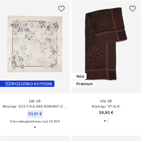
Νέα
ΠΡΟΣΩΠΙΚΟ ΚΟΥΠΟΝΙ
Premium
LIU JO
LIU JO
Φουλάρι 'ECS FOULARD ROMANTIC FL. 120X1'
Φουλάρι 'STOLA'
59,90 €
33,91 €
Τελευταία χαμηλότερη τιμή:
39,90 €