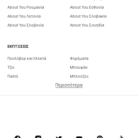
About You Ρουμανία
About You Εσθονία
About You Λετονία
About You Σλοβακία
About You Σλοβενία
About You Σουηδία
ΕΚΠΤΏΣΕΙΣ
Πουλόβερ και πλεκτά
Φορέματα
Τζιν
Μπουφάν
Παλτό
Μπλούζες
Περισσότερα
Παντελόνια
Εσώρουχα
Φούστες
Πουκάμισα και τουνίκ
Φούτερ
Μπλέιζερ
Μαγιό
Ολόσωμες φόρμες
Μεγάλα μεγέθη
Μόδα εγκυμοσύνης
Παπούτσια
Αθλητικά