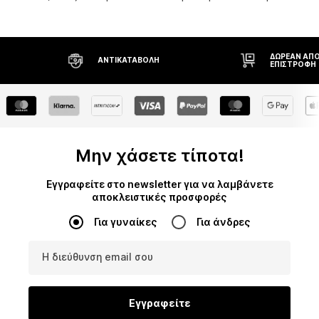
ΔΩΡΕΆΝ ΑΠΟΣΤΟΛΉ* ΚΑΙ
ΔΙΚΑΊΩΜΑ Ε
ΕΠΙΣΤΡΟΦΉ
ΗΜΕΡΏΝ
Μην χάσετε τίποτα!
Εγγραφείτε στο newsletter για να λαμβάνετε
αποκλειστικές προσφορές
Για γυναίκες
Για άνδρες
Η διεύθυνση email σου
Εγγραφείτε