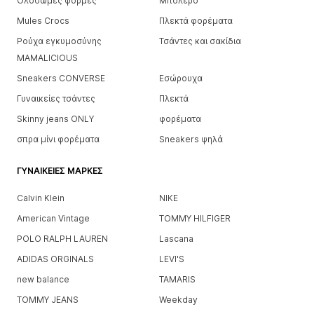
Ολόσωμες φόρμες
Μπολερό
Mules Crocs
Πλεκτά φορέματα
Ρούχα εγκυμοσύνης
Τσάντες και σακίδια
MAMALICIOUS
Sneakers CONVERSE
Εσώρουχα
Γυναικείες τσάντες
Πλεκτά
Skinny jeans ONLY
φορέματα
σπρα μίνι φορέματα
Sneakers ψηλά
ΓΥΝΑΙΚΕΊΕΣ ΜΆΡΚΕΣ
Calvin Klein
NIKE
American Vintage
TOMMY HILFIGER
POLO RALPH LAUREN
Lascana
ADIDAS ORGINALS
LEVI'S
new balance
TAMARIS
TOMMY JEANS
Weekday