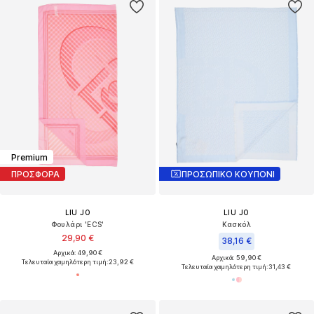
Premium
ΠΡΟΣΦΟΡΑ
ΠΡΟΣΩΠΙΚΟ ΚΟΥΠΟΝΙ
LIU JO
LIU JO
Φουλάρι 'ECS'
Κασκόλ
29,90 €
38,16 €
Αρχικά: 49,90 €
Αρχικά: 59,90 €
Τελευταία χαμηλότερη τιμή:
23,92 €
Τελευταία χαμηλότερη τιμή:
31,43 €