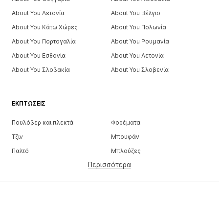
About You Λετονία
About You Βέλγιο
About You Κάτω Χώρες
About You Πολωνία
About You Πορτογαλία
About You Ρουμανία
About You Εσθονία
About You Λετονία
About You Σλοβακία
About You Σλοβενία
ΕΚΠΤΏΣΕΙΣ
Πουλόβερ και πλεκτά
Φορέματα
Τζιν
Μπουφάν
Παλτό
Μπλούζες
Περισσότερα
Παντελόνια
Εσώρουχα
Φούστες
Πουκάμισα και τουνίκ
Φούτερ
Μπλέιζερ
Μαγιό
Ολόσωμες φόρμες