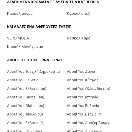
ΑΓΑΠΗΜΈΝΑ ΧΡΏΜΑΤΑ ΣΕ ΑΥΤΉΝ ΤΗΝ ΚΑΤΗΓΟΡΊΑ
Κασκόλ μαύρο
Κασκόλ μπεζ
ΚΑΙ ΆΛΛΕΣ ΕΝΔΙΑΦΈΡΟΥΣΕΣ ΤΆΣΕΙΣ
VERO MODA
Κασκόλ Καρό
Κασκόλ Μονόχρωμα
ABOUT YOU X INTERNATIONAL
About You Τσεχική Δημοκρατία
About You Δανία
About You Ελβετία
About You Κύπρος
About You Ελβετία (en)
About You Ολλανδία (de)
About You Global (en)
About You Ισπανία
About You Global (es)
About You Εσθονία
About You Φινλανδία
About You Βέλγιο (fr)
About You Ελβετία (fr)
About You Λουξεμβούργο
About You Ουγγαρία
About You Λιθουανία