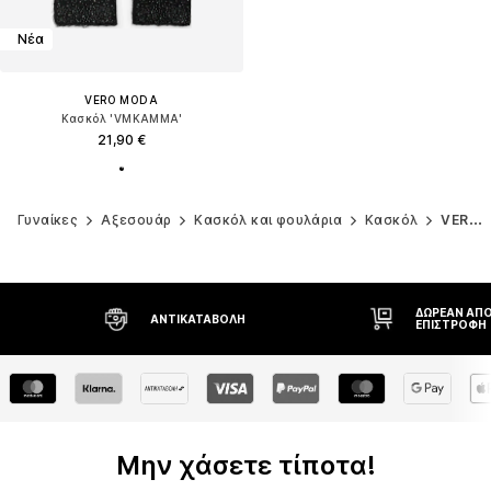
Νέα
VERO MODA
Κασκόλ 'VMKAMMA'
21,90 €
Γυναίκες
Αξεσουάρ
Κασκόλ και φουλάρια
Κασκόλ
VERO MODA
ΔΩΡΕΆΝ ΑΠΟΣΤΟΛΉ* ΚΑΙ
ΔΙΚΑΊΩΜΑ Ε
ΕΠΙΣΤΡΟΦΉ
ΗΜΕΡΏΝ
Μην χάσετε τίποτα!