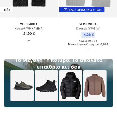
Νέα
ΠΡΟΣΩΠΙΚΟ ΚΟΥΠΟΝΙ
VERO MODA
VERO MODA
Κασκόλ 'VMKAMMA'
Κασκόλ 'VMGila'
21,90 €
14,36 €
Αρχικά: 19,99 €
Τελευταία χαμηλότερη τιμή:
6,76 €
To Μεγάλη 'Ύπαιθρο: Το απόλυτο
υπαίθριο κιτ σου