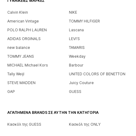
ΓΥΝΑΙΚΕΊΕΣ ΜΆΡΚΕΣ
Calvin Klein
NIKE
American Vintage
TOMMY HILFIGER
POLO RALPH LAUREN
Lascana
ADIDAS ORGINALS
LEVI'S
new balance
TAMARIS
TOMMY JEANS
Weekday
MICHAEL Michael Kors
Barbour
Tally Weijl
UNITED COLORS OF BENETTON
STEVE MADDEN
Juicy Couture
GAP
GUESS
ΑΓΑΠΗΜΈΝΑ BRANDS ΣΕ ΑΥΤΉΝ ΤΗΝ ΚΑΤΗΓΟΡΊΑ
Κασκόλ της GUESS
Κασκόλ της ONLY