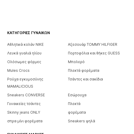
ΚΑΤΗΓΟΡΊΕΣ ΓΥΝΑΙΚΏΝ
Αθλητικά κολάν NIKE
Αξεσουάρ TOMMY HILFIGER
Λευκά γυαλιά ηλίου
Πορτοφόλια και θήκες GUESS
Ολόσωμες φόρμες
Μπολερό
Mules Crocs
Πλεκτά φορέματα
Ρούχα εγκυμοσύνης
Τσάντες και σακίδια
MAMALICIOUS
Sneakers CONVERSE
Εσώρουχα
Γυναικείες τσάντες
Πλεκτά
Skinny jeans ONLY
φορέματα
σπρα μίνι φορέματα
Sneakers ψηλά