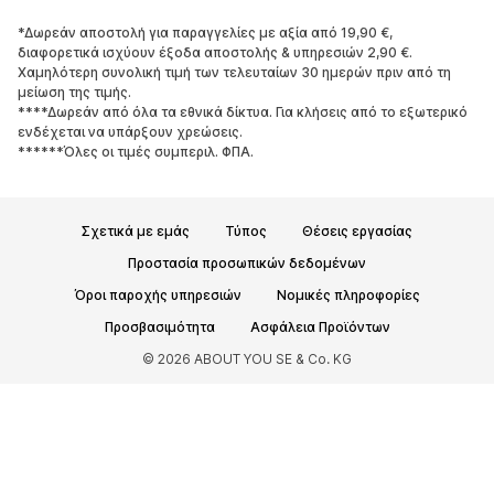
*Δωρεάν αποστολή για παραγγελίες με αξία από 19,90 €,
ΠΑΠΟΎΤΣΙΑ
διαφορετικά ισχύουν έξοδα αποστολής & υπηρεσιών 2,90 €.
Χαμηλότερη συνολική τιμή των τελευταίων 30 ημερών πριν από τη
ΝΕΑ
Trending
μείωση της τιμής.
****Δωρεάν από όλα τα εθνικά δίκτυα. Για κλήσεις από το εξωτερικό
Sneakers
Μποτάκια
ενδέχεται να υπάρξουν χρεώσεις.
Γόβες και ψηλοτάκουνα
Μπότες
******Όλες οι τιμές συμπεριλ. ΦΠΑ.
Σανδάλια
Χαμηλά παπούτσια
Αθλητικά παπούτσια
Μπαλαρίνες
Σχετικά με εμάς
Τύπος
Θέσεις εργασίας
Mules
Παντόφλες
Προστασία προσωπικών δεδομένων
Σαγιονάρες
Αποκλειστικά
Όροι παροχής υπηρεσιών
Νομικές πληροφορίες
ΑΘΛΗΤΙΚΆ
Προσβασιμότητα
Ασφάλεια Προϊόντων
© 2026 ABOUT YOU SE & Co. KG
Αθλητική ένδυση
Αθλήματα
Αθλητικά παπούτσια
Αθλητικά σακίδια και τσάντες
Αθλητικά αξεσουάρ
ΑΞΕΣΟΥΆΡ