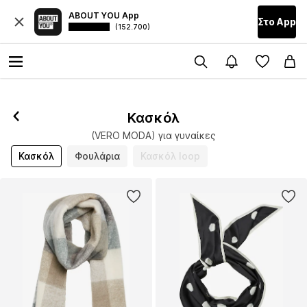
ABOUT YOU App
Στο Αpp
(152.700)
Κασκόλ
(VERO MODA) για γυναίκες
Κασκόλ
Φουλάρια
Κασκόλ loop