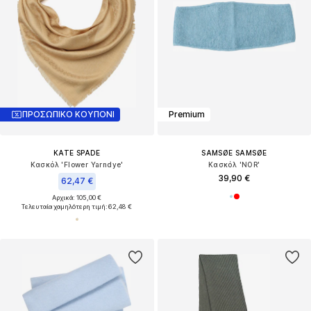
ΠΡΟΣΩΠΙΚΟ ΚΟΥΠΟΝΙ
Premium
KATE SPADE
SAMSØE SAMSØE
Κασκόλ 'Flower Yarndye'
Κασκόλ 'NOR'
39,90 €
62,47 €
Αρχικά: 105,00 €
Τελευταία χαμηλότερη τιμή:
62,48 €