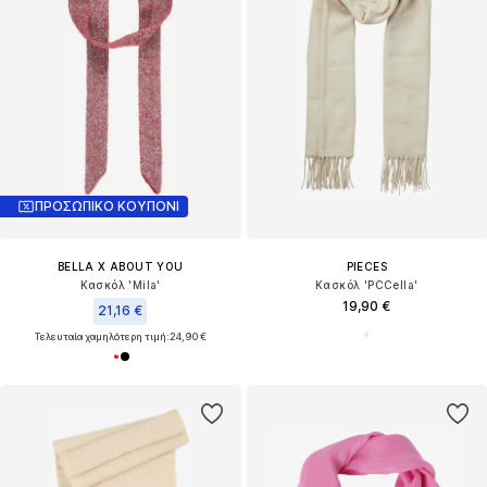
ΠΡΟΣΩΠΙΚΟ ΚΟΥΠΟΝΙ
BELLA X ABOUT YOU
PIECES
Κασκόλ 'Mila'
Κασκόλ 'PCCella'
19,90 €
21,16 €
Τελευταία χαμηλότερη τιμή:
24,90 €