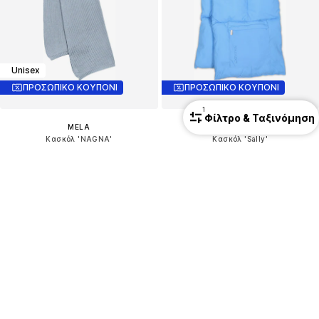
Unisex
ΠΡΟΣΩΠΙΚΟ ΚΟΥΠΟΝΙ
ΠΡΟΣΩΠΙΚΟ ΚΟΥΠΟΝΙ
1
Φίλτρο & Ταξινόμηση
MELA
EXPATRIÉ
Κασκόλ 'NAGNA'
Κασκόλ 'Sally'
38,16 €
16,96 €
Αρχικά: 49,90 €
Αρχικά: 39,95 €
Τελευταία χαμηλότερη τιμή:
26,94 €
Τελευταία χαμηλότερη τιμή:
11,97 €