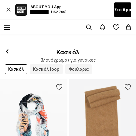
ABOUT YOU App
Στο Αpp
(152.700)
Κασκόλ
(Μονόχρωμα) για γυναίκες
Κασκόλ
Κασκόλ loop
Φουλάρια